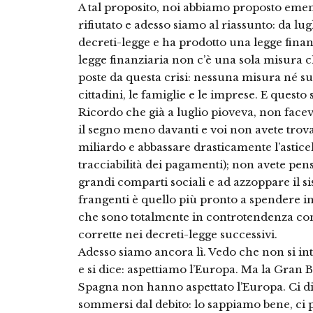
A tal proposito, noi abbiamo proposto emen
rifiutato e adesso siamo al riassunto: da lu
decreti-legge e ha prodotto una legge finanz
legge finanziaria non c’è una sola misura 
poste da questa crisi: nessuna misura né su
cittadini, le famiglie e le imprese. E questo
Ricordo che già a luglio pioveva, non facev
il segno meno davanti e voi non avete trov
miliardo e abbassare drasticamente l’asticell
tracciabilità dei pagamenti); non avete pens
grandi comparti sociali e ad azzoppare il s
frangenti è quello più pronto a spendere in
che sono totalmente in controtendenza con
corrette nei decreti-legge successivi.
Adesso siamo ancora lì. Vedo che non si i
e si dice: aspettiamo l’Europa. Ma la Gran 
Spagna non hanno aspettato l’Europa. Ci d
sommersi dal debito: lo sappiamo bene, ci 