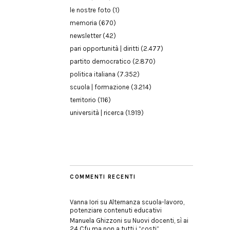
le nostre foto
(1)
memoria
(670)
newsletter
(42)
pari opportunità | diritti
(2.477)
partito democratico
(2.870)
politica italiana
(7.352)
scuola | formazione
(3.214)
territorio
(116)
università | ricerca
(1.919)
COMMENTI RECENTI
Vanna Iori
su
Alternanza scuola-lavoro,
potenziare contenuti educativi
Manuela Ghizzoni
su
Nuovi docenti, sì ai
24 Cfu ma non a tutti i “costi”