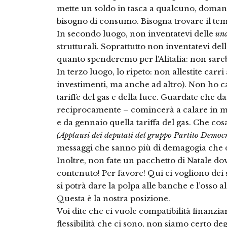
mette un soldo in tasca a qualcuno, doman
bisogno di consumo. Bisogna trovare il tem
In secondo luogo, non inventatevi delle
un
strutturali. Soprattutto non inventatevi del
quanto spenderemo per l’Alitalia: non sareb
In terzo luogo, lo ripeto: non allestite carri
investimenti, ma anche ad altro). Non ho ca
tariffe del gas e della luce. Guardate che
reciprocamente – comincerà a calare in modo
e da gennaio quella tariffa del gas. Che co
(Applausi dei deputati del gruppo Partito Democr
messaggi che sanno più di demagogia che di
Inoltre, non fate un pacchetto di Natale dov
contenuto! Per favore! Qui ci vogliono dei 
si potrà dare la polpa alle banche e l’osso al
Questa è la nostra posizione.
Voi dite che ci vuole compatibilità finanziar
flessibilità che ci sono, non siamo certo deg