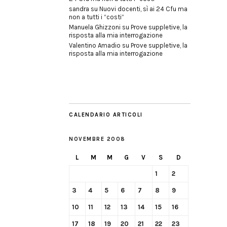
sandra
su
Nuovi docenti, sì ai 24 Cfu ma
non a tutti i “costi”
Manuela Ghizzoni
su
Prove suppletive, la
risposta alla mia interrogazione
Valentino Amadio
su
Prove suppletive, la
risposta alla mia interrogazione
CALENDARIO ARTICOLI
NOVEMBRE 2008
L
M
M
G
V
S
D
1
2
3
4
5
6
7
8
9
10
11
12
13
14
15
16
17
18
19
20
21
22
23