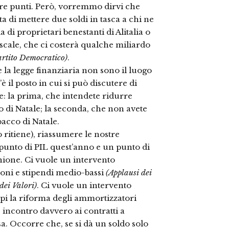
 tre punti. Però, vorremmo dirvi che
ta di mettere due soldi in tasca a chi ne
di proprietari benestanti di Alitalia o
scale, che ci costerà qualche miliardo
artito Democratico)
.
 e la legge finanziaria non sono il luogo
 il posto in cui si può discutere di
te: la prima, che intendete ridurre
lo di Natale; la seconda, che non avete
acco di Natale.
o ritiene), riassumere le nostre
punto di PIL quest’anno e un punto di
nione. Ci vuole un intervento
ioni e stipendi medio-bassi
(Applausi dei
dei Valori)
. Ci vuole un intervento
ipi la riforma degli ammortizzatori
 incontro davvero ai contratti a
a. Occorre che, se si dà un soldo solo