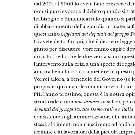
dal 2001 al 2006 lo avete fatto crescere di
non si può invocare il debito quando si trat
ha bisogno e dimenticarselo quando si parla 
di abbassamento della guardia in materia fi
quest’anno
(Applausi dei deputati del gruppo P
Ci avete detto, fin qui, che il decreto-legge
giusto per discutere: vorremmo capire dov’è
crisi. Io credo che le due verità siano ques
l’intervento sulla crisi a una specie di rega
ancora ben chiaro cosa mettere in questo p
Vorrei allora, a beneficio del Governo (se l
proposte: qui ci vuole una manovra da un 
PIL l’anno prossimo, questa è la nostra opi
strutturale e non
una tantum
su salari, pens
deputati dei gruppi Partito Democratico e Italia 
consistente sugli ammortizzatori che antic
stessi, altrimenti non riusciremo ad andare
termine e ai lavoratori della piccola impres