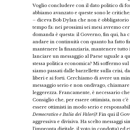
Voglio concludere con il dato politico di 
abbiamo avanzato e queste sono le critiche;
– diceva Bob Dylan che non è obbligatorio
tempo fa: nei prossimi sei mesi avremo cert
domanda è questa: il Governo, fin qui, ha co
andare in continuità con quanto ha fatto fi
mantenere la finanziaria, mantenere tutto i
lanciare un messaggio al Paese uguale a qu
stessa politica economica? Mi soffermo sul 
siamo passati dalle barzellette sulla crisi, 
liberi e ai forti. Cerchiamo di avere un m
messaggio serio e non ondivago, chiamare a 
leggerezza. Francamente, è necessario che
Consiglio che, per essere ottimista, non c’è
essere ottimisti in modo serio e responsabi
Democratico e Italia dei Valori)
! Fin qui il Go
aggressiva e divisiva. Ha scelto messaggi sim
l’impronta digitale, il voto in condotta) ed 