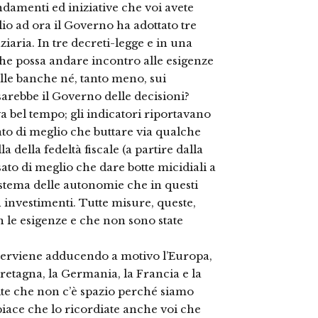
damenti ed iniziative che voi avete
glio ad ora il Governo ha adottato tre
iaria. In tre decreti-legge e in una
che possa andare incontro alle esigenze
lle banche né, tanto meno, sui
 sarebbe il Governo delle decisioni?
a bel tempo; gli indicatori riportavano
ato di meglio che buttare via qualche
a della fedeltà fiscale (a partire dalla
ato di meglio che dare botte micidiali a
istema delle autonomie che in questi
 investimenti. Tutte misure, queste,
 le esigenze e che non sono state
nterviene adducendo a motivo l’Europa,
Bretagna, la Germania, la Francia e la
ite che non c’è spazio perché siamo
piace che lo ricordiate anche voi che