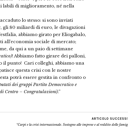
labili di miglioramento, né nella
caduto lo stesso: si sono inviati
x
, gli 80 miliardi di euro, le divagazioni
Vestfalia, abbiamo girato per Eliogabalo,
ti all’economia sociale di mercato;
e, da qui a un paio di settimane
atico)
! Abbiamo fatto girare dei palloni,
co il punto! Cari colleghi, abbiamo una
atisce questa crisi con le nostre
esta potrà essere gestita in confronto o
putati dei gruppi Partito Democratico e
e di Centro – Congratulazioni)
.”
ARTICOLO SUCCESS
“Carpi e la crisi internazionale. Sostegno alle imprese e al reddito delle famig