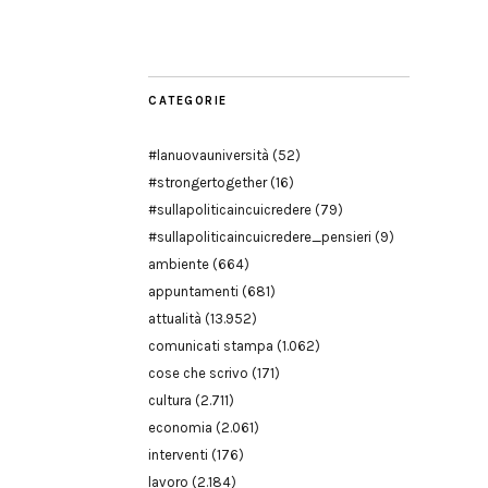
Modena
CATEGORIE
#lanuovauniversità
(52)
#strongertogether
(16)
#sullapoliticaincuicredere
(79)
#sullapoliticaincuicredere_pensieri
(9)
ambiente
(664)
appuntamenti
(681)
attualità
(13.952)
comunicati stampa
(1.062)
cose che scrivo
(171)
cultura
(2.711)
economia
(2.061)
interventi
(176)
lavoro
(2.184)