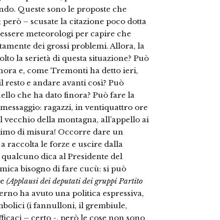
fondo. Queste sono le proposte che
 però – scusate la citazione poco dotta
 essere meteorologi per capire che
amente dei grossi problemi. Allora, la
lto la serietà di questa situazione? Può
nora e, come Tremonti ha detto ieri,
l resto e andare avanti così? Può
ello che ha dato finora? Può fare la
messaggio: ragazzi, in ventiquattro ore
dal vecchio della montagna, all’appello ai
inimo di misura! Occorre dare un
raccolta le forze e uscire dalla
 qualcuno dica al Presidente del
 mica bisogno di fare cucù: si può
le
(Applausi dei deputati dei gruppi Partito
verno ha avuto una politica espressiva,
bolici (i fannulloni, il grembiule,
efficaci – certo -, però le cose non sono