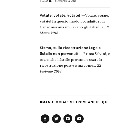
stato il...
8 Marzo 2018
Votate, votate, votate!
Votate, votate,
votate! In questo modo i conduttori di
Canzonissima invitavano gli italiani a...
2
Marzo 2018
Sisma, sulla ricostruzione Lega e
5stelle non pervenuti
Prima Salvini, e
ora anche i 5stelle provano a usare la
ricostruzione post-sisma come...
22
Febbraio 2018
#MANUSOCIAL: MI TROVI ANCHE QUI
Facebook
Twitter
YouTube
YouTube
Manu
PD