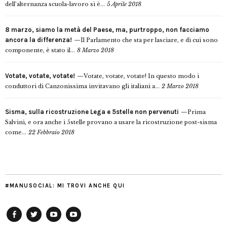
dell’alternanza scuola-lavoro si è...
5 Aprile 2018
8 marzo, siamo la metà del Paese, ma, purtroppo, non facciamo
ancora la differenza!
Il Parlamento che sta per lasciare, e di cui sono
componente, è stato il...
8 Marzo 2018
Votate, votate, votate!
Votate, votate, votate! In questo modo i
conduttori di Canzonissima invitavano gli italiani a...
2 Marzo 2018
Sisma, sulla ricostruzione Lega e 5stelle non pervenuti
Prima
Salvini, e ora anche i 5stelle provano a usare la ricostruzione post-sisma
come...
22 Febbraio 2018
#MANUSOCIAL: MI TROVI ANCHE QUI
Facebook
Twitter
YouTube
YouTube