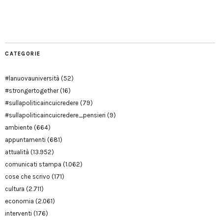
Manu
PD
Modena
CATEGORIE
#lanuovauniversità
(52)
#strongertogether
(16)
#sullapoliticaincuicredere
(79)
#sullapoliticaincuicredere_pensieri
(9)
ambiente
(664)
appuntamenti
(681)
attualità
(13.952)
comunicati stampa
(1.062)
cose che scrivo
(171)
cultura
(2.711)
economia
(2.061)
interventi
(176)