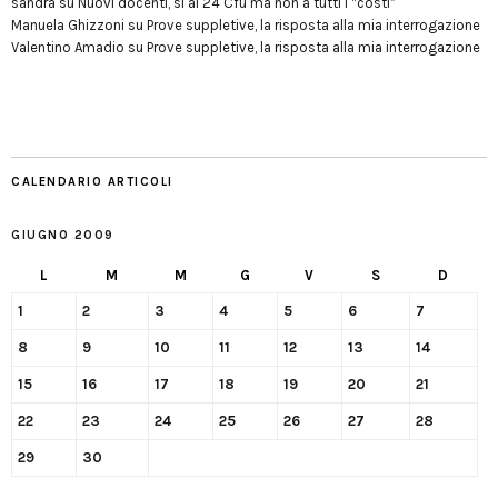
sandra
su
Nuovi docenti, sì ai 24 Cfu ma non a tutti i “costi”
Manuela Ghizzoni
su
Prove suppletive, la risposta alla mia interrogazione
Valentino Amadio
su
Prove suppletive, la risposta alla mia interrogazione
CALENDARIO ARTICOLI
GIUGNO 2009
L
M
M
G
V
S
D
1
2
3
4
5
6
7
8
9
10
11
12
13
14
15
16
17
18
19
20
21
22
23
24
25
26
27
28
29
30