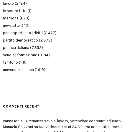
lavoro
(2.184)
le nostre foto
(1)
memoria
(670)
newsletter
(42)
pari opportunità | diritti
(2.477)
partito democratico
(2.870)
politica italiana
(7.352)
scuola | formazione
(3.214)
territorio
(116)
università | ricerca
(1.919)
COMMENTI RECENTI
Vanna Iori
su
Alternanza scuola-lavoro, potenziare contenuti educativi
Manuela Ghizzoni
su
Nuovi docenti, sì ai 24 Cfu ma non a tutti i “costi”