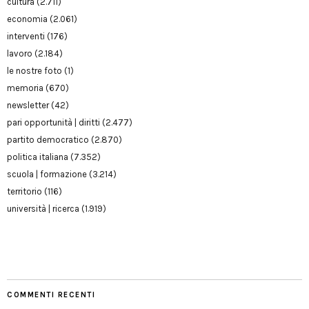
cultura
(2.711)
economia
(2.061)
interventi
(176)
lavoro
(2.184)
le nostre foto
(1)
memoria
(670)
newsletter
(42)
pari opportunità | diritti
(2.477)
partito democratico
(2.870)
politica italiana
(7.352)
scuola | formazione
(3.214)
territorio
(116)
università | ricerca
(1.919)
COMMENTI RECENTI