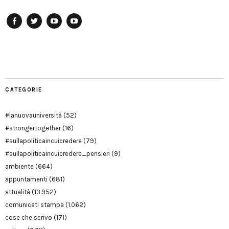
Facebook
Twitter
YouTube
YouTube
Manu
PD
Modena
CATEGORIE
#lanuovauniversità
(52)
#strongertogether
(16)
#sullapoliticaincuicredere
(79)
#sullapoliticaincuicredere_pensieri
(9)
ambiente
(664)
appuntamenti
(681)
attualità
(13.952)
comunicati stampa
(1.062)
cose che scrivo
(171)