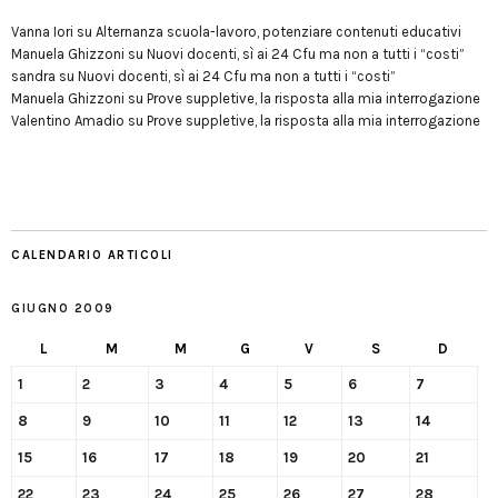
Vanna Iori
su
Alternanza scuola-lavoro, potenziare contenuti educativi
Manuela Ghizzoni
su
Nuovi docenti, sì ai 24 Cfu ma non a tutti i “costi”
sandra
su
Nuovi docenti, sì ai 24 Cfu ma non a tutti i “costi”
Manuela Ghizzoni
su
Prove suppletive, la risposta alla mia interrogazione
Valentino Amadio
su
Prove suppletive, la risposta alla mia interrogazione
CALENDARIO ARTICOLI
GIUGNO 2009
L
M
M
G
V
S
D
1
2
3
4
5
6
7
8
9
10
11
12
13
14
15
16
17
18
19
20
21
22
23
24
25
26
27
28