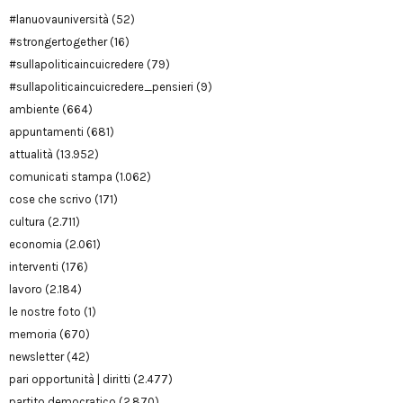
#lanuovauniversità
(52)
#strongertogether
(16)
#sullapoliticaincuicredere
(79)
#sullapoliticaincuicredere_pensieri
(9)
ambiente
(664)
appuntamenti
(681)
attualità
(13.952)
comunicati stampa
(1.062)
cose che scrivo
(171)
cultura
(2.711)
economia
(2.061)
interventi
(176)
lavoro
(2.184)
le nostre foto
(1)
memoria
(670)
newsletter
(42)
pari opportunità | diritti
(2.477)
partito democratico
(2.870)