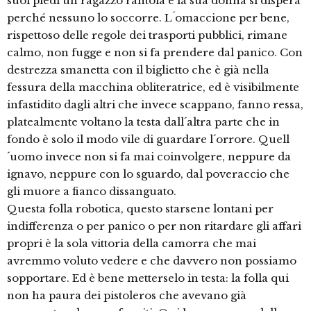
suoi piedi un ragazzo rantola e la sua donna si dispera
perché nessuno lo soccorre. L´omaccione per bene,
rispettoso delle regole dei trasporti pubblici, rimane
calmo, non fugge e non si fa prendere dal panico. Con
destrezza smanetta con il biglietto che è già nella
fessura della macchina obliteratrice, ed è visibilmente
infastidito dagli altri che invece scappano, fanno ressa,
platealmente voltano la testa dall´altra parte che in
fondo è solo il modo vile di guardare l´orrore. Quell
´uomo invece non si fa mai coinvolgere, neppure da
ignavo, neppure con lo sguardo, dal poveraccio che
gli muore a fianco dissanguato.
Questa folla robotica, questo starsene lontani per
indifferenza o per panico o per non ritardare gli affari
propri è la sola vittoria della camorra che mai
avremmo voluto vedere e che davvero non possiamo
sopportare. Ed è bene metterselo in testa: la folla qui
non ha paura dei pistoleros che avevano già