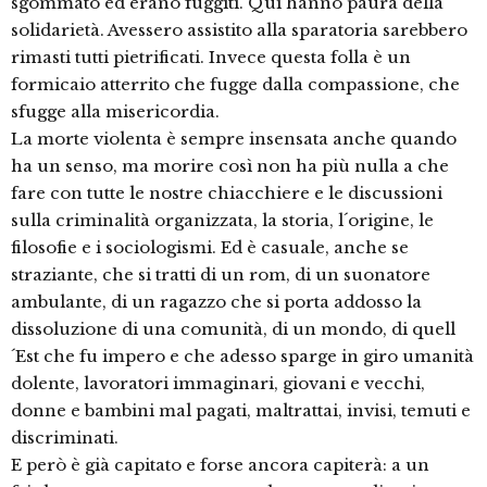
sgommato ed erano fuggiti. Qui hanno paura della
solidarietà. Avessero assistito alla sparatoria sarebbero
rimasti tutti pietrificati. Invece questa folla è un
formicaio atterrito che fugge dalla compassione, che
sfugge alla misericordia.
La morte violenta è sempre insensata anche quando
ha un senso, ma morire così non ha più nulla a che
fare con tutte le nostre chiacchiere e le discussioni
sulla criminalità organizzata, la storia, l´origine, le
filosofie e i sociologismi. Ed è casuale, anche se
straziante, che si tratti di un rom, di un suonatore
ambulante, di un ragazzo che si porta addosso la
dissoluzione di una comunità, di un mondo, di quell
´Est che fu impero e che adesso sparge in giro umanità
dolente, lavoratori immaginari, giovani e vecchi,
donne e bambini mal pagati, maltrattai, invisi, temuti e
discriminati.
E però è già capitato e forse ancora capiterà: a un