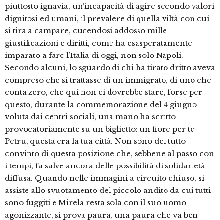
piuttosto ignavia, un’incapa­cità di agire secondo valori
dignitosi ed umani, il prevalere di quella viltà con cui
si tira a campare, cucendosi addosso mille
giustificazioni e diritti, come ha esasperatamente
imparato a fare l’Italia di oggi, non solo Napoli.
Secondo alcu­ni, lo sguardo di chi ha tirato dritto ave­va
compreso che si trattasse di un immi­grato, di uno che
conta zero, che qui non ci dovrebbe stare, forse per
questo, durante la commemorazione del 4 giu­gno
voluta dai centri sociali, una mano ha scritto
provocatoriamente su un bi­glietto: un fiore per te
Petru, questa era la tua città. Non sono del tutto
convinto di questa posizione che, sebbene al pas­so con
i tempi, fa salve ancora delle pos­sibilità di solidarietà
diffusa. Quando nelle immagini a circuito chiuso, si
assi­ste allo svuotamento del piccolo andito da cui tutti
sono fuggiti e Mirela resta sola con il suo uomo
agonizzante, si pro­va paura, una paura che va ben