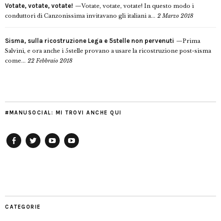
Votate, votate, votate!
Votate, votate, votate! In questo modo i
conduttori di Canzonissima invitavano gli italiani a...
2 Marzo 2018
Sisma, sulla ricostruzione Lega e 5stelle non pervenuti
Prima
Salvini, e ora anche i 5stelle provano a usare la ricostruzione post-sisma
come...
22 Febbraio 2018
#MANUSOCIAL: MI TROVI ANCHE QUI
Facebook
Twitter
YouTube
YouTube
Manu
PD
Modena
CATEGORIE