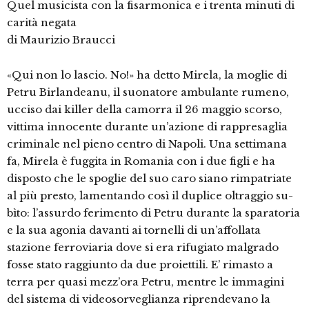
Quel musicista con la fisarmonica e i trenta minuti di
carità negata
di Maurizio Braucci
«Qui non lo lascio. No!» ha detto Mi­rela, la moglie di
Petru Birlandeanu, il suonatore ambulante rumeno,
ucciso dai killer della camorra il 26 maggio scorso,
vittima innocente durante un’azione di rappresaglia
criminale nel pieno centro di Napoli. Una settimana
fa, Mirela è fuggita in Romania con i due figli e ha
disposto che le spoglie del suo caro siano rimpatriate
al più presto, lamentando così il duplice oltraggio su­
bìto: l’assurdo ferimento di Petru duran­te la sparatoria
e la sua agonia davanti ai tornelli di un’affollata
stazione ferrovia­ria dove si era rifugiato malgrado
fosse stato raggiunto da due proiettili. E’ rima­sto a
terra per quasi mezz’ora Petru, mentre le immagini
del sistema di video­sorveglianza riprendevano la