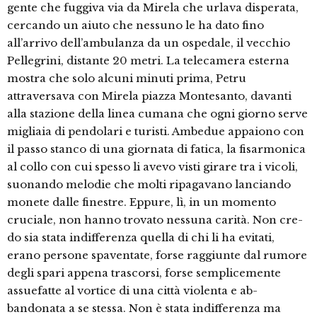
gente che fuggiva via da Mirela che urlava dispera­ta,
cercando un aiuto che nessuno le ha dato fino
all’arrivo dell’ambulanza da un ospedale, il vecchio
Pellegrini, distan­te 20 metri. La telecamera esterna
mo­stra che solo alcuni minuti prima, Petru
attraversava con Mirela piazza Monte­santo, davanti
alla stazione della linea cumana che ogni giorno serve
migliaia di pendolari e turisti. Ambedue appaio­no con
il passo stanco di una giornata di fatica, la fisarmonica
al collo con cui spesso li avevo visti girare tra i vicoli,
suonando melodie che molti ripagava­no lanciando
monete dalle finestre. Ep­pure, lì, in un momento
cruciale, non hanno trovato nessuna carità. Non cre­
do sia stata indifferenza quella di chi li ha evitati,
erano persone spaventate, for­se raggiunte dal rumore
degli spari appe­na trascorsi, forse semplicemente
assue­fatte al vortice di una città violenta e ab­
bandonata a se stessa. Non è stata indif­ferenza ma