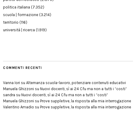
politica italiana
(7.352)
scuola | formazione
(3.214)
territorio
(116)
università | ricerca
(1.919)
COMMENTI RECENTI
Vanna Iori
su
Alternanza scuola-lavoro, potenziare contenuti educativi
Manuela Ghizzoni
su
Nuovi docenti, sì ai 24 Cfu ma non a tutti i “costi”
sandra
su
Nuovi docenti, sì ai 24 Cfu ma non a tutti i “costi”
Manuela Ghizzoni
su
Prove suppletive, la risposta alla mia interrogazione
Valentino Amadio
su
Prove suppletive, la risposta alla mia interrogazione