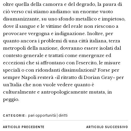
oltre quella della camorra e del degrado, la pa­ura di
ciò verso cui stiamo andiamo: un enorme vuoto
disumanizzante, su uno sfondo metallico e impietoso,
dove il sangue e le vittime del reale non riesco­no a
provocare vergogna e indignazio­ne. Inoltre, per
quanto ancora i proble­mi di una città italiana, terza
metropoli della nazione, dovranno essere isolati dal
contesto generale e trattati come emergenze ed
eccezioni che si affronta­no con l’esercito, le misure
speciali o con ridondanti dissimulazioni? Forse per
sempre Napoli resterà «il ritratto di Dorian Gray» per
un’Italia che non vuo­le vedere quanto è
culturalmente e an­tropologicamente mutata, in
peggio.
pari opportunità | diritti
CATEGORIE:
ARTICOLO PRECEDENTE
ARTICOLO SUCCESSIVO