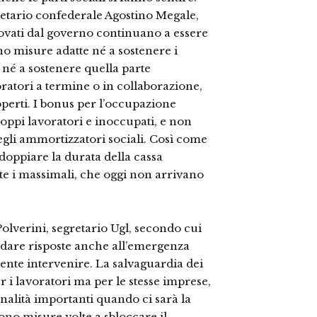
gretario confederale Agostino Megale,
vati dal governo continuano a essere
o misure adatte né a sostenere i
 né a sostenere quella parte
ratori a termine o in collaborazione,
operti. I bonus per l’occupazione
roppi lavoratori e inoccupati, e non
egli ammortizzatori sociali. Così come
ddoppiare la durata della cassa
e i massimali, che oggi non arrivano
olverini, segretario Ugl, secondo cui
 dare risposte anche all’emergenza
mente intervenire. La salvaguardia dei
r i lavoratori ma per le stesse imprese,
lità importanti quando ci sarà la
ono misure volte a sbloccare il