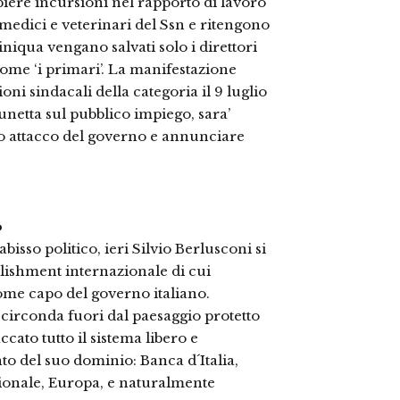
iere incursioni nel rapporto di lavoro
medici e veterinari del Ssn e ritengono
niqua vengano salvati solo i direttori
ome ‘i primari’. La manifestazione
oni sindacali della categoria il 9 luglio
unetta sul pubblico impiego, sara’
o attacco del governo e annunciare
o
isso politico, ieri Silvio Berlusconi si
ablishment internazionale di cui
me capo del governo italiano.
 circonda fuori dal paesaggio protetto
cato tutto il sistema libero e
o del suo dominio: Banca d´Italia,
zionale, Europa, e naturalmente