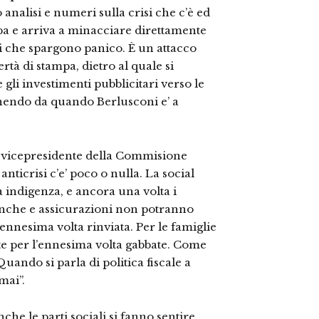
nalisi e numeri sulla crisi che c’è ed
mpa e arriva a minacciare direttamente
ali che spargono panico. È un attacco
rtà di stampa, dietro al quale si
 gli investimenti pubblicitari verso le
enendo da quando Berlusconi e’ a
, vicepresidente della Commisione
anticrisi c’e’ poco o nulla. La social
a indigenza, e ancora una volta i
banche e assicurazioni non potranno
l’ennesima volta rinviata. Per le famiglie
ate per l’ennesima volta gabbate. Come
uando si parla di politica fiscale a
mai”.
che le parti sociali si fanno sentire.