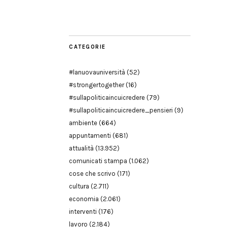
Modena
CATEGORIE
#lanuovauniversità
(52)
#strongertogether
(16)
#sullapoliticaincuicredere
(79)
#sullapoliticaincuicredere_pensieri
(9)
ambiente
(664)
appuntamenti
(681)
attualità
(13.952)
comunicati stampa
(1.062)
cose che scrivo
(171)
cultura
(2.711)
economia
(2.061)
interventi
(176)
lavoro
(2.184)