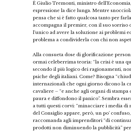
È Giulio Tremonti, ministro dell’Economia, 
espressione la dice lunga. Mentre snocciola 
pensa che si è fatto qualcosa tanto per farla
accompagna il premier, con il suo sorriso 
l’unico ad avere la soluzione ai problemi 
problema a condividerla con chi non aspett
Alla consueta dose di glorificazione persona
ormai celeberrima teoria: “la crisi è una qu
secondo il più logico dei ragionamenti, non
psiche degli italiani. Come? Bisogna “chiud
internazionali che ogni giorno dicono la crisi
cavaliere – “e anche agli organi di stampa c
paura e diffondono il panico”. Sembra esse
a tutti questi corvi: “minacciare i media di 
del Consiglio appare, però, un po’ confuso
raccomanda agli imprenditori “di continua
prodotti non diminuendo la pubblicità” perc