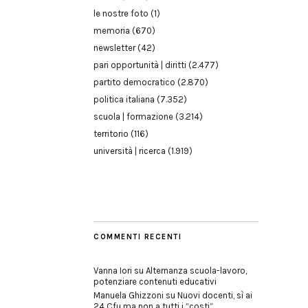
le nostre foto
(1)
memoria
(670)
newsletter
(42)
pari opportunità | diritti
(2.477)
partito democratico
(2.870)
politica italiana
(7.352)
scuola | formazione
(3.214)
territorio
(116)
università | ricerca
(1.919)
COMMENTI RECENTI
Vanna Iori
su
Alternanza scuola-lavoro,
potenziare contenuti educativi
Manuela Ghizzoni
su
Nuovi docenti, sì ai
24 Cfu ma non a tutti i “costi”