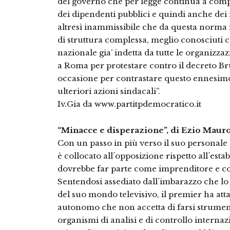
del governo che per legge continua a comp
dei dipendenti pubblici e quindi anche dei 
altresì inammissibile che da questa norma i
di struttura complessa, meglio conosciuti c
nazionale gia’ indetta da tutte le organizzazi
a Roma per protestare contro il decreto Br
occasione per contrastare questo ennesim
ulteriori azioni sindacali”.
Iv.Gia da www.partitpdemocratico.it
“Minacce e disperazione”, di Ezio Maur
Con un passo in più verso il suo personale ab
è collocato all´opposizione rispetto all´est
dovrebbe far parte come imprenditore e co
Sentendosi assediato dall´imbarazzo che lo
del suo mondo televisivo, il premier ha attac
autonomo che non accetta di farsi strument
organismi di analisi e di controllo interna