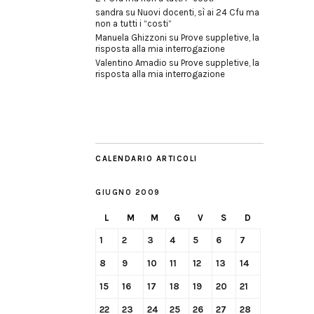
sandra
su
Nuovi docenti, sì ai 24 Cfu ma
non a tutti i “costi”
Manuela Ghizzoni
su
Prove suppletive, la
risposta alla mia interrogazione
Valentino Amadio
su
Prove suppletive, la
risposta alla mia interrogazione
CALENDARIO ARTICOLI
GIUGNO 2009
L
M
M
G
V
S
D
1
2
3
4
5
6
7
8
9
10
11
12
13
14
15
16
17
18
19
20
21
22
23
24
25
26
27
28