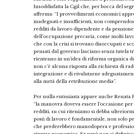
Insoddisfatta la Cgil che, per bocca del se
afferma: “I provvedimenti economici appro
inadeguati e insufficienti, non comprendon
redditi da lavoro dipendente e da pensione
dell’occupazione precaria, come molti lavo
che con la crisi si trovano disoccupati e sc
pensati dal governo lasciano senza tutela t
rientrano in un’idea di riforma organica d
non c’è alcuna risposta alla richiesta di ra
integrazione e di rivalutarne adeguatament
alla metà della retribuzione media”.
Per nulla entusiasta appare anche Renata P
“la manovra doveva essere l’occasione per
redditi, su cui riteniamo si debba ulterior
posti di lavoro è fondamentale, non solo pe
che perderebbero manodopera e professiona
ripresa economica. Se però non si definisc