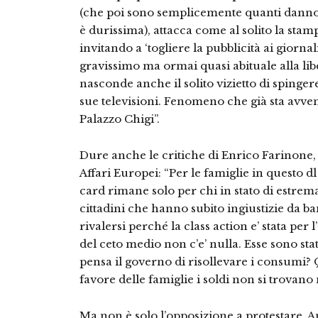
(che poi sono semplicemente quanti danno a
è durissima), attacca come al solito la sta
invitando a ‘togliere la pubblicità ai giorn
gravissimo ma ormai quasi abituale alla libe
nasconde anche il solito vizietto di spingere
sue televisioni. Fenomeno che già sta avv
Palazzo Chigi”.
Dure anche le critiche di Enrico Farinone
Affari Europei: “Per le famiglie in questo dl 
card rimane solo per chi in stato di estrem
cittadini che hanno subito ingiustizie da 
rivalersi perché la class action e’ stata per 
del ceto medio non c’e’ nulla. Esse sono st
pensa il governo di risollevare i consumi? Q
favore delle famiglie i soldi non si trovano 
Ma non è solo l’opposizione a protestare. An