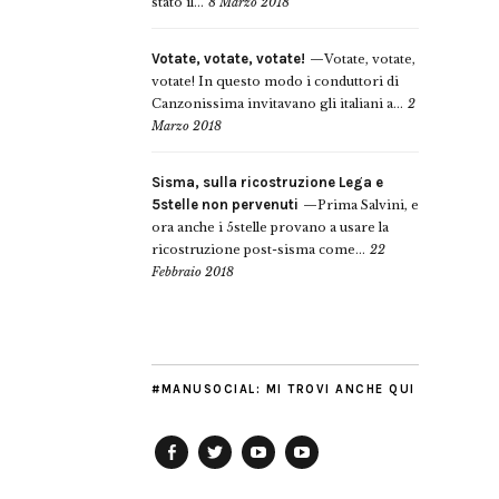
stato il...
8 Marzo 2018
Votate, votate, votate!
Votate, votate,
votate! In questo modo i conduttori di
Canzonissima invitavano gli italiani a...
2
Marzo 2018
Sisma, sulla ricostruzione Lega e
5stelle non pervenuti
Prima Salvini, e
ora anche i 5stelle provano a usare la
ricostruzione post-sisma come...
22
Febbraio 2018
#MANUSOCIAL: MI TROVI ANCHE QUI
Facebook
Twitter
YouTube
YouTube
Manu
PD