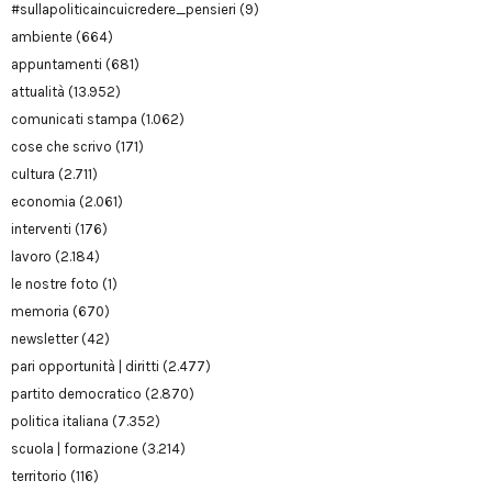
#sullapoliticaincuicredere_pensieri
(9)
ambiente
(664)
appuntamenti
(681)
attualità
(13.952)
comunicati stampa
(1.062)
cose che scrivo
(171)
cultura
(2.711)
economia
(2.061)
interventi
(176)
lavoro
(2.184)
le nostre foto
(1)
memoria
(670)
newsletter
(42)
pari opportunità | diritti
(2.477)
partito democratico
(2.870)
politica italiana
(7.352)
scuola | formazione
(3.214)
territorio
(116)