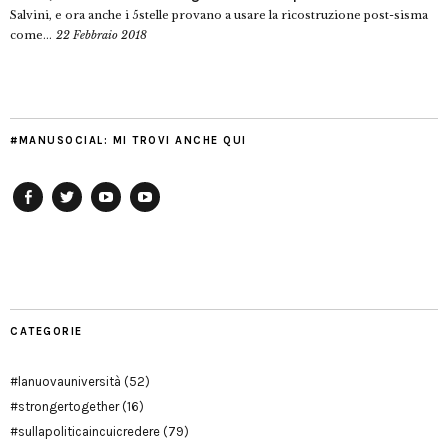
Salvini, e ora anche i 5stelle provano a usare la ricostruzione post-sisma
come...
22 Febbraio 2018
#MANUSOCIAL: MI TROVI ANCHE QUI
Facebook
Twitter
YouTube
YouTube
Manu
PD
Modena
CATEGORIE
#lanuovauniversità
(52)
#strongertogether
(16)
#sullapoliticaincuicredere
(79)