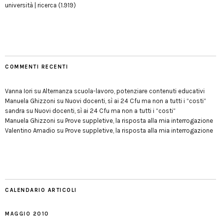
università | ricerca
(1.919)
COMMENTI RECENTI
Vanna Iori
su
Alternanza scuola-lavoro, potenziare contenuti educativi
Manuela Ghizzoni
su
Nuovi docenti, sì ai 24 Cfu ma non a tutti i “costi”
sandra
su
Nuovi docenti, sì ai 24 Cfu ma non a tutti i “costi”
Manuela Ghizzoni
su
Prove suppletive, la risposta alla mia interrogazione
Valentino Amadio
su
Prove suppletive, la risposta alla mia interrogazione
CALENDARIO ARTICOLI
MAGGIO 2010