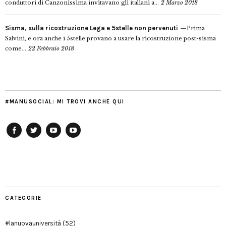
conduttori di Canzonissima invitavano gli italiani a...
2 Marzo 2018
Sisma, sulla ricostruzione Lega e 5stelle non pervenuti
Prima
Salvini, e ora anche i 5stelle provano a usare la ricostruzione post-sisma
come...
22 Febbraio 2018
#MANUSOCIAL: MI TROVI ANCHE QUI
Facebook
Twitter
YouTube
YouTube
Manu
PD
Modena
CATEGORIE
#lanuovauniversità
(52)