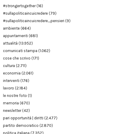
#strongertogether
(16)
#sullapoliticaincuicredere
(79)
#sullapoliticaincuicredere_pensieri
(9)
ambiente
(664)
appuntamenti
(681)
attualità
(13.952)
comunicati stampa
(1.062)
cose che scrivo
(171)
cultura
(2.711)
economia
(2.061)
interventi
(176)
lavoro
(2.184)
le nostre foto
(1)
memoria
(670)
newsletter
(42)
pari opportunità | diritti
(2.477)
partito democratico
(2.870)
politica italiana
(7.352)