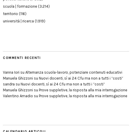
scuola | formazione
(3.214)
territorio
(116)
università | ricerca
(1.919)
COMMENTI RECENTI
Vanna Iori
su
Alternanza scuola-lavoro, potenziare contenuti educativi
Manuela Ghizzoni
su
Nuovi docenti, sì ai 24 Cfu ma non a tutti i “costi”
sandra
su
Nuovi docenti, sì ai 24 Cfu ma non a tutti i “costi”
Manuela Ghizzoni
su
Prove suppletive, la risposta alla mia interrogazione
Valentino Amadio
su
Prove suppletive, la risposta alla mia interrogazione
CALENDARIO ARTICOLI