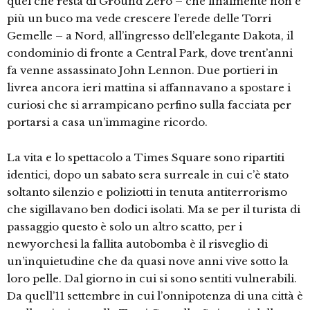
quel che resta di Ground Zero – che finalmente non è
più un buco ma vede crescere l’erede delle Torri
Gemelle – a Nord, all’ingresso dell’elegante Dakota, il
condominio di fronte a Central Park, dove trent’anni
fa venne assassinato John Lennon. Due portieri in
livrea ancora ieri mattina si affannavano a spostare i
curiosi che si arrampicano perfino sulla facciata per
portarsi a casa un’immagine ricordo.
La vita e lo spettacolo a Times Square sono ripartiti
identici, dopo un sabato sera surreale in cui c’è stato
soltanto silenzio e poliziotti in tenuta antiterrorismo
che sigillavano ben dodici isolati. Ma se per il turista di
passaggio questo è solo un altro scatto, per i
newyorchesi la fallita autobomba è il risveglio di
un’inquietudine che da quasi nove anni vive sotto la
loro pelle. Dal giorno in cui si sono sentiti vulnerabili.
Da quell’11 settembre in cui l’onnipotenza di una città è