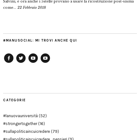
Salvini, e ora anche i 5stelle provano a usare la ricostruzione post-sisma
come...
22 Febbraio 2018
#MANUSOCIAL: MI TROVI ANCHE QUI
Facebook
Twitter
YouTube
YouTube
Manu
PD
Modena
CATEGORIE
#lanuovauniversità
(52)
#strongertogether
(16)
#sullapoliticaincuicredere
(79)
#sullapoliticaincuicredere_pensieri
(9)