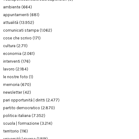
ambiente
(664)
appuntamenti
(681)
attualità
(13.952)
comunicati stampa
(1.062)
cose che scrivo
(171)
cultura
(2.711)
economia
(2.061)
interventi
(176)
lavoro
(2.184)
le nostre foto
(1)
memoria
(670)
newsletter
(42)
pari opportunità | diritti
(2.477)
partito democratico
(2.870)
politica italiana
(7.352)
scuola | formazione
(3.214)
territorio
(116)
università | ricerca
(1.919)