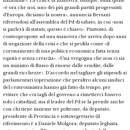
nazionale». La crisi e la manovra, dunque, sulla quale
«è ora che noi, uno dei più grandi partiti progressisti
d’Europa, diciamo la nostra», annuncia Bersani
riferendosi all’assemblea del Pd di sabato, in cui «non
si parlerà di statuti, questo è chiaro». Piuttosto, di
controproposte ad una manovra che arriva dopo anni
di negazione della crisi e che si profila come «il
coronamento di una politica economica fatta senza
equità e senza crescita». «Una vergogna che non ci sia
un minimo di flusso di risorse dalle rendite, dalle
grandi ricchezze». D’accordo nel tagliare gli stipendi ai
parlamentari (operazione che peraltro alcuni sindaci
del centrosinistra hanno già fatto da tempo, per
evitare che coi tagli del governo a rimetterci fossero
solo i cittadini), ma il leader del Pd se la prende anche
con chi tiene insieme tre poltrone, da deputato,
presidente di Provincia e sottosegretario (il
riferimento è a Daniele Molgora, deputato leghista,