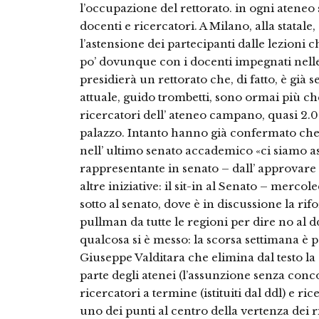
l’occupazione del rettorato. in ogni atene
docenti e ricercatori. A Milano, alla statal
l’astensione dei partecipanti dalle lezioni 
po’ dovunque con i docenti impegnati nelle p
presidierà un rettorato che, di fatto, è già s
attuale, guido trombetti, sono ormai più ch
ricercatori dell’ ateneo campano, quasi 2
palazzo. Intanto hanno già confermato ch
nell’ ultimo senato accademico «ci siamo a
rappresentante in senato – dall’ approvare 
altre iniziative: il sit-in al Senato – mercoled
sotto al senato, dove è in discussione la ri
pullman da tutte le regioni per dire no al dd
qualcosa si è messo: la scorsa settimana è
Giuseppe Valditara che elimina dal testo la 
parte degli atenei (l’assunzione senza conco
ricercatori a termine (istituiti dal ddl) e r
uno dei punti al centro della vertenza dei 