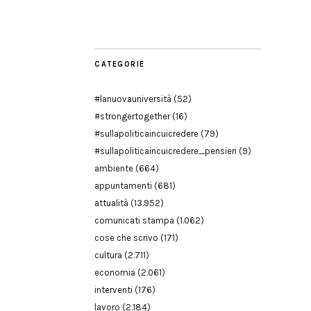
Modena
CATEGORIE
#lanuovauniversità
(52)
#strongertogether
(16)
#sullapoliticaincuicredere
(79)
#sullapoliticaincuicredere_pensieri
(9)
ambiente
(664)
appuntamenti
(681)
attualità
(13.952)
comunicati stampa
(1.062)
cose che scrivo
(171)
cultura
(2.711)
economia
(2.061)
interventi
(176)
lavoro
(2.184)