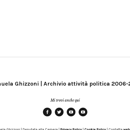
ela Ghizzoni | Archivio attività politica 2006
Mi trovi anche qui
Facebook
Twitter
YouTube
YouTube
Manu
PD
Modena
ela Ghizzoni | Deputata alla Camera |
Privacy Policy
|
Cookie Policy
| Contatta
web