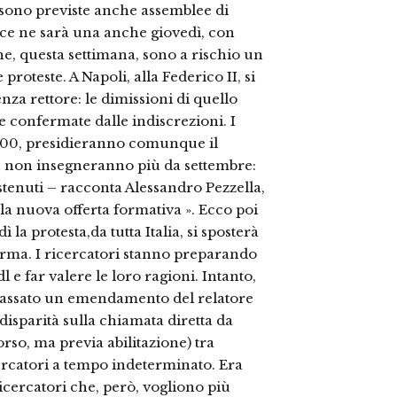
o sono previste anche assemblee di
e, ce ne sarà una anche giovedì, con
che, questa settimana, sono a rischio un
roteste. A Napoli, alla Federico II, si
enza rettore: le dimissioni di quello
e confermate dalle indiscrezioni. I
.000, presidieranno comunque il
e non insegneranno più da settembre:
stenuti – racconta Alessandro Pezzella,
la nuova offerta formativa ». Ecco poi
ì la protesta,da tutta Italia, si sposterà
forma. I ricercatori stanno preparando
l e far valere le loro ragioni. Intanto,
 passato un emendamento del relatore
disparità sulla chiamata diretta da
rso, ma previa abilitazione) tra
icercatori a tempo indeterminato. Era
ricercatori che, però, vogliono più