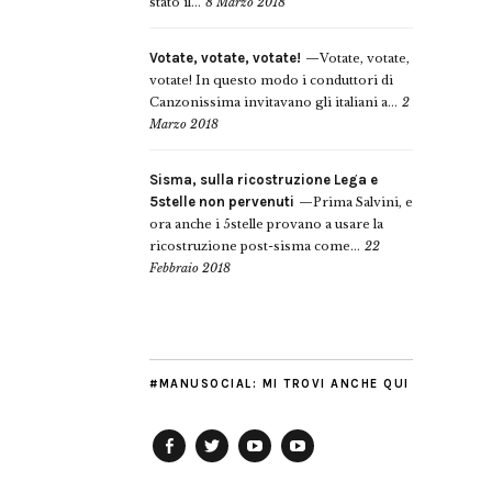
stato il...
8 Marzo 2018
Votate, votate, votate!
Votate, votate,
votate! In questo modo i conduttori di
Canzonissima invitavano gli italiani a...
2
Marzo 2018
Sisma, sulla ricostruzione Lega e
5stelle non pervenuti
Prima Salvini, e
ora anche i 5stelle provano a usare la
ricostruzione post-sisma come...
22
Febbraio 2018
#MANUSOCIAL: MI TROVI ANCHE QUI
Facebook
Twitter
YouTube
YouTube
Manu
PD