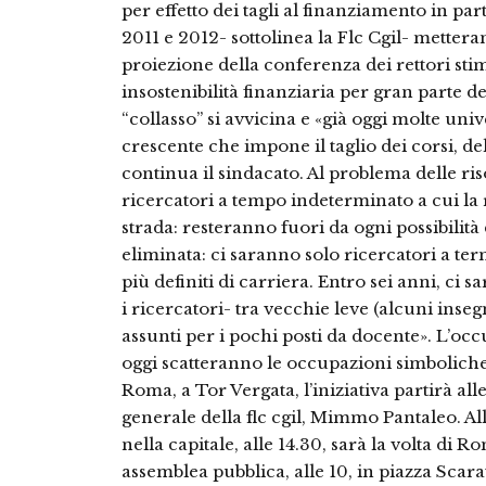
per effetto dei tagli al finanziamento in part
2011 e 2012- sottolinea la Flc Cgil- metter
proiezione della conferenza dei rettori sti
insostenibilità finanziaria per gran parte 
“collasso” si avvicina e «già oggi molte uni
crescente che impone il taglio dei corsi, del
continua il sindacato. Al problema delle ris
ricercatori a tempo indeterminato a cui la 
strada: resteranno fuori da ogni possibilità
eliminata: ci saranno solo ricercatori a te
più definiti di carriera. Entro sei anni, ci
i ricercatori- tra vecchie leve (alcuni ins
assunti per i pochi posti da docente». L’occ
oggi scatteranno le occupazioni simboliche de
Roma, a Tor Vergata, l’iniziativa partirà all
generale della flc cgil, Mimmo Pantaleo. Al
nella capitale, alle 14.30, sarà la volta di
assemblea pubblica, alle 10, in piazza Scarav