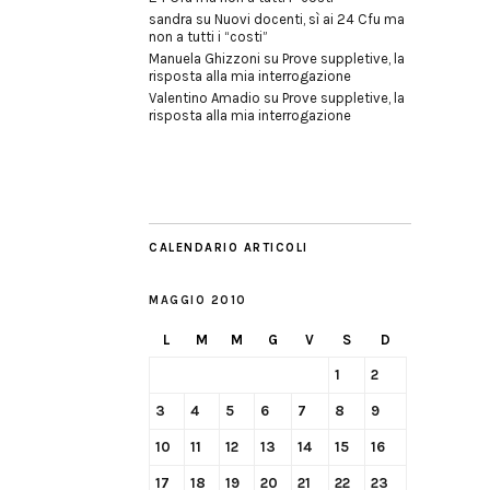
sandra
su
Nuovi docenti, sì ai 24 Cfu ma
non a tutti i “costi”
Manuela Ghizzoni
su
Prove suppletive, la
risposta alla mia interrogazione
Valentino Amadio
su
Prove suppletive, la
risposta alla mia interrogazione
CALENDARIO ARTICOLI
MAGGIO 2010
L
M
M
G
V
S
D
1
2
3
4
5
6
7
8
9
10
11
12
13
14
15
16
17
18
19
20
21
22
23