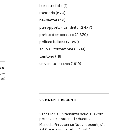
le nostre foto
(1)
memoria
(670)
newsletter
(42)
pari opportunità | diritti
(2.477)
partito democratico
(2.870)
politica italiana
(7.352)
scuola | formazione
(3.214)
territorio
(116)
università | ricerca
(1.919)
IVO
aura
cci
COMMENTI RECENTI
Vanna Iori
su
Alternanza scuola-lavoro,
potenziare contenuti educativi
Manuela Ghizzoni
su
Nuovi docenti, sì ai
24 Cfu ma non a tutti i “costi”