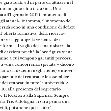
e già attuati, ed in parte da attuare nel
anno in ginocchio il sistema. Una
ma all’1 gennaio 2011 il momento di
degli atenei». Insomma, il momento del
versità sono in una condizione di deficit
l’ offerta formativa, della ricerca»,
orse si aggiunge la vertenza dei
riforma al vaglio del senato sbarra la
 di carriera poichè la loro figura viene
rmine a cui vengono garantiti percorsi
 sarà «una concorrenza spietata – dicono
egnano da decenni negli atenei) e nuovi
upazione dei rettorati e le assemblee –
i rettorati in tutte le università. A
e 10, alla presenza del segretario
le 11 toccherà alla Sapienza. Sempre
 Roma Tre. A Bologna ci sarà prima una
illi, poi anche qui scatterà