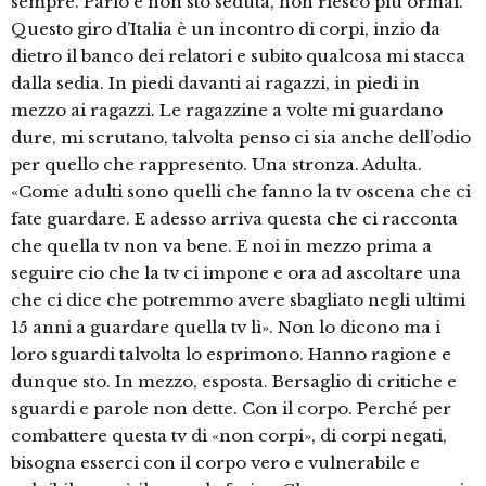
sempre. Parlo e non sto seduta, non riesco piu ormai.
Questo giro d’Italia è un incontro di corpi, inzio da
dietro il banco dei relatori e subito qualcosa mi stacca
dalla sedia. In piedi davanti ai ragazzi, in piedi in
mezzo ai ragazzi. Le ragazzine a volte mi guardano
dure, mi scrutano, talvolta penso ci sia anche dell’odio
per quello che rappresento. Una stronza. Adulta.
«Come adulti sono quelli che fanno la tv oscena che ci
fate guardare. E adesso arriva questa che ci racconta
che quella tv non va bene. E noi in mezzo prima a
seguire cio che la tv ci impone e ora ad ascoltare una
che ci dice che potremmo avere sbagliato negli ultimi
15 anni a guardare quella tv lì». Non lo dicono ma i
loro sguardi talvolta lo esprimono. Hanno ragione e
dunque sto. In mezzo, esposta. Bersaglio di critiche e
sguardi e parole non dette. Con il corpo. Perché per
combattere questa tv di «non corpi», di corpi negati,
bisogna esserci con il corpo vero e vulnerabile e