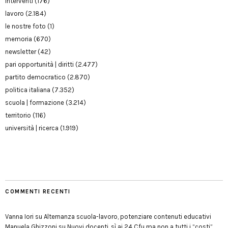
interventi
(176)
lavoro
(2.184)
le nostre foto
(1)
memoria
(670)
newsletter
(42)
pari opportunità | diritti
(2.477)
partito democratico
(2.870)
politica italiana
(7.352)
scuola | formazione
(3.214)
territorio
(116)
università | ricerca
(1.919)
COMMENTI RECENTI
Vanna Iori
su
Alternanza scuola-lavoro, potenziare contenuti educativi
Manuela Ghizzoni
su
Nuovi docenti, sì ai 24 Cfu ma non a tutti i “costi”