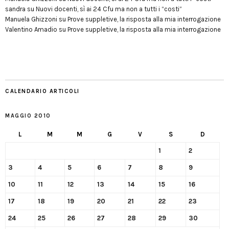
sandra
su
Nuovi docenti, sì ai 24 Cfu ma non a tutti i “costi”
Manuela Ghizzoni
su
Prove suppletive, la risposta alla mia interrogazione
Valentino Amadio
su
Prove suppletive, la risposta alla mia interrogazione
CALENDARIO ARTICOLI
MAGGIO 2010
L
M
M
G
V
S
D
1
2
3
4
5
6
7
8
9
10
11
12
13
14
15
16
17
18
19
20
21
22
23
24
25
26
27
28
29
30