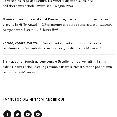
Partendo dal caso dell’Istituto Da Vinci, il dibattito sul valore
dell’alternanza scuola-lavoro si è...
5 Aprile 2018
8 marzo, siamo la metà del Paese, ma, purtroppo, non facciamo
ancora la differenza!
Il Parlamento che sta per lasciare, e di cui sono
componente, è stato il...
8 Marzo 2018
Votate, votate, votate!
Votate, votate, votate! In questo modo i
conduttori di Canzonissima invitavano gli italiani a...
2 Marzo 2018
Sisma, sulla ricostruzione Lega e 5stelle non pervenuti
Prima
Salvini, e ora anche i 5stelle provano a usare la ricostruzione post-sisma
come...
22 Febbraio 2018
#MANUSOCIAL: MI TROVI ANCHE QUI