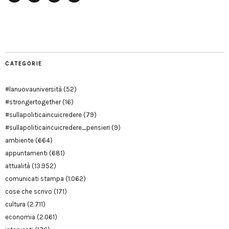
Facebook
Twitter
YouTube
YouTube
Manu
PD
Modena
CATEGORIE
#lanuovauniversità
(52)
#strongertogether
(16)
#sullapoliticaincuicredere
(79)
#sullapoliticaincuicredere_pensieri
(9)
ambiente
(664)
appuntamenti
(681)
attualità
(13.952)
comunicati stampa
(1.062)
cose che scrivo
(171)
cultura
(2.711)
economia
(2.061)