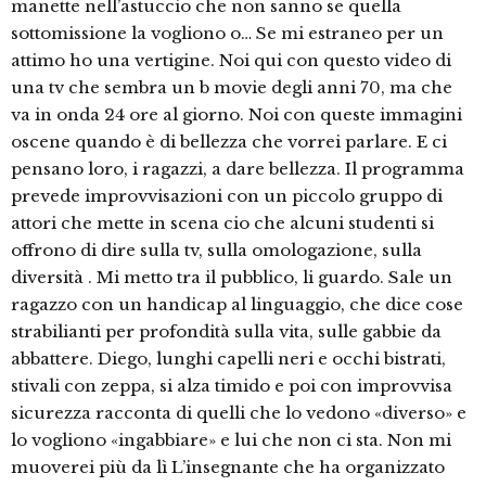
manette nell’astuccio che non sanno se quella
sottomissione la vogliono o… Se mi estraneo per un
attimo ho una vertigine. Noi qui con questo video di
una tv che sembra un b movie degli anni 70, ma che
va in onda 24 ore al giorno. Noi con queste immagini
oscene quando è di bellezza che vorrei parlare. E ci
pensano loro, i ragazzi, a dare bellezza. Il programma
prevede improvvisazioni con un piccolo gruppo di
attori che mette in scena cio che alcuni studenti si
offrono di dire sulla tv, sulla omologazione, sulla
diversità . Mi metto tra il pubblico, li guardo. Sale un
ragazzo con un handicap al linguaggio, che dice cose
strabilianti per profondità sulla vita, sulle gabbie da
abbattere. Diego, lunghi capelli neri e occhi bistrati,
stivali con zeppa, si alza timido e poi con improvvisa
sicurezza racconta di quelli che lo vedono «diverso» e
lo vogliono «ingabbiare» e lui che non ci sta. Non mi
muoverei più da lì L’insegnante che ha organizzato