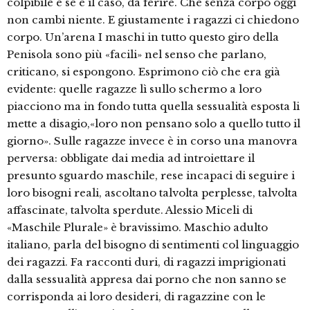
colpibile e se è il caso, da ferire. Che senza corpo oggi
non cambi niente. E giustamente i ragazzi ci chiedono
corpo. Un’arena I maschi in tutto questo giro della
Penisola sono più «facili» nel senso che parlano,
criticano, si espongono. Esprimono ciò che era già
evidente: quelle ragazze lì sullo schermo a loro
piacciono ma in fondo tutta quella sessualità esposta li
mette a disagio,«loro non pensano solo a quello tutto il
giorno». Sulle ragazze invece è in corso una manovra
perversa: obbligate dai media ad introiettare il
presunto sguardo maschile, rese incapaci di seguire i
loro bisogni reali, ascoltano talvolta perplesse, talvolta
affascinate, talvolta sperdute. Alessio Miceli di
«Maschile Plurale» è bravissimo. Maschio adulto
italiano, parla del bisogno di sentimenti col linguaggio
dei ragazzi. Fa racconti duri, di ragazzi imprigionati
dalla sessualità appresa dai porno che non sanno se
corrisponda ai loro desideri, di ragazzine con le