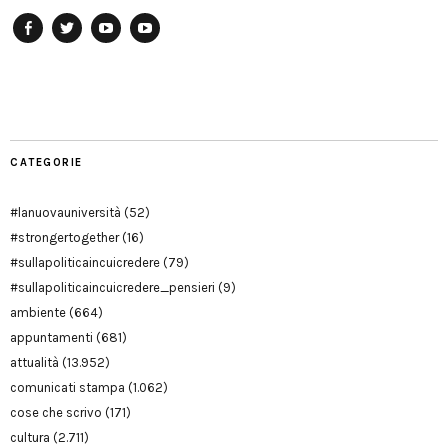
Facebook
Twitter
YouTube
YouTube
Manu
PD
Modena
CATEGORIE
#lanuovauniversità
(52)
#strongertogether
(16)
#sullapoliticaincuicredere
(79)
#sullapoliticaincuicredere_pensieri
(9)
ambiente
(664)
appuntamenti
(681)
attualità
(13.952)
comunicati stampa
(1.062)
cose che scrivo
(171)
cultura
(2.711)