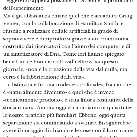
Leggeremo appena possibile su “Science” il protocollo
dell´esperimento.
Ma è già abbastanza chiaro quel che è accaduto: Craig
Venter, con la collaborazione di Hamilton Smith, è
riuscito a realizzare cellule artificiali in grado di
sopravvivere e di riprodursi grazie a un cromosoma
costruito dai ricercatori con l´aiuto dei computer e di
un sintetizzatore di Dna. Come ieri hanno spiegato
bene Luca e Francesco Cavalli-Sforza su questo
giornale, «non è la creazione della vita dal nulla, ma
certo è la fabbricazione della vita».
La distinzione fra «naturale» e «artificiale», fra ciò che
è «naturalmente divenuto» e quel che è invece
«tecnicamente prodotto», è stata finora costitutiva della
storia umana. Ancora oggi vi ricorriamo in quasi tutte
le nostre pratiche più familiari. Ebbene, oggi questa
separazione sta cominciando a svanire. Bisognerebbe
avere il coraggio di chiamare le cose con il loro nome: