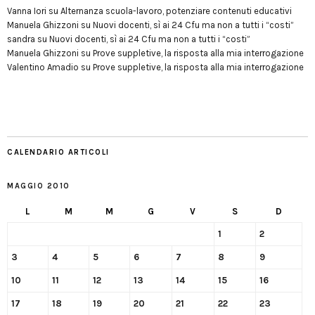
Vanna Iori
su
Alternanza scuola-lavoro, potenziare contenuti educativi
Manuela Ghizzoni
su
Nuovi docenti, sì ai 24 Cfu ma non a tutti i “costi”
sandra
su
Nuovi docenti, sì ai 24 Cfu ma non a tutti i “costi”
Manuela Ghizzoni
su
Prove suppletive, la risposta alla mia interrogazione
Valentino Amadio
su
Prove suppletive, la risposta alla mia interrogazione
CALENDARIO ARTICOLI
MAGGIO 2010
L
M
M
G
V
S
D
1
2
3
4
5
6
7
8
9
10
11
12
13
14
15
16
17
18
19
20
21
22
23