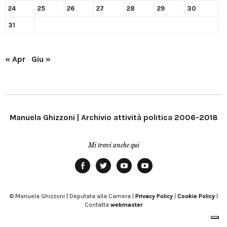
24
25
26
27
28
29
30
31
« Apr
Giu »
Manuela Ghizzoni | Archivio attività politica 2006-2018
Mi trovi anche qui
Facebook
Twitter
YouTube
YouTube
Manu
PD
Modena
© Manuela Ghizzoni | Deputata alla Camera |
Privacy Policy
|
Cookie Policy
|
Contatta
webmaster