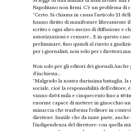
Si legge di una infinità di mail inviate all
Napolitano non firmi. C’è un problema di co
“Certo. Si chiama in causa l’articolo 21 dell
hanno diritto di manifestare liberamente il
scritto e ogni altro mezzo di diffusione e 
autorizzazioni e censure… E in questo caso s
preliminare, fino quindi al rinvio a giudiz
per i giornalisti, non solo per i direttori,m
Non solo per gli editori dei giornali.Anche 
d’inchiesta…
“Malgrado la nostra durissima battaglia, l
sociale, cioè la responsabilità dell’editore
vanno da64 mila e cinquecento fino a 464m
enorme capace di mettere in ginocchio una i
minaccia che trasforma l’editore in controll
direttore. Inutile che da tante parte, anche d
l’indipendenza del direttore: con quella m