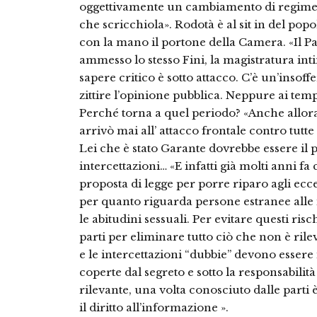
oggettivamente un cambiamento di regime. 
che scricchiola». Rodotà è al sit in del pop
con la mano il portone della Camera. «Il 
ammesso lo stesso Fini, la magistratura inti
sapere critico è sotto attacco. C’è un’insoffe
zittire l’opinione pubblica. Neppure ai temp
Perché torna a quel periodo? «Anche allora
arrivò mai all’ attacco frontale contro tutte 
Lei che è stato Garante dovrebbe essere il pi
intercettazioni… «E infatti già molti anni fa
proposta di legge per porre riparo agli ecce
per quanto riguarda persone estranee alle 
le abitudini sessuali. Per evitare questi ris
parti per eliminare tutto ciò che non è rilev
e le intercettazioni “dubbie” devono essere 
coperte dal segreto e sotto la responsabilit
rilevante, una volta conosciuto dalle parti è
il diritto all’informazione ».