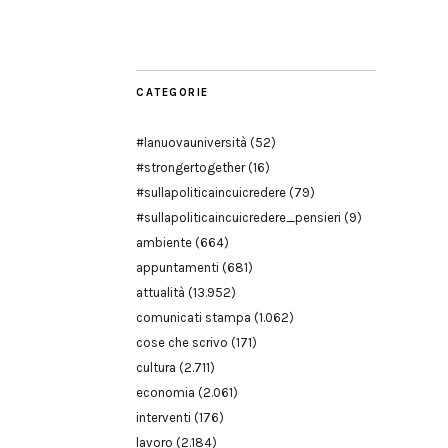
Modena
CATEGORIE
#lanuovauniversità
(52)
#strongertogether
(16)
#sullapoliticaincuicredere
(79)
#sullapoliticaincuicredere_pensieri
(9)
ambiente
(664)
appuntamenti
(681)
attualità
(13.952)
comunicati stampa
(1.062)
cose che scrivo
(171)
cultura
(2.711)
economia
(2.061)
interventi
(176)
lavoro
(2.184)