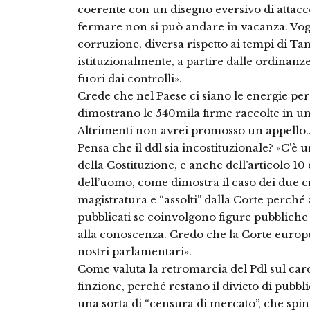
coerente con un disegno eversivo di attacco 
fermare non si può andare in vacanza. Vog
corruzione, diversa rispetto ai tempi di T
istituzionalmente, a partire dalle ordinanze
fuori dai controlli».
Crede che nel Paese ci siano le energie per
dimostrano le 540mila firme raccolte in u
Altrimenti non avrei promosso un appello…
Pensa che il ddl sia incostituzionale? «C’è u
della Costituzione, e anche dell’articolo 10
dell’uomo, come dimostra il caso dei due c
magistratura e “assolti” dalla Corte perché 
pubblicati se coinvolgono figure pubbliche
alla conoscenza. Credo che la Corte europea
nostri parlamentari».
Come valuta la retromarcia del Pdl sul carce
finzione, perché restano il divieto di pubbli
una sorta di “censura di mercato”, che sping