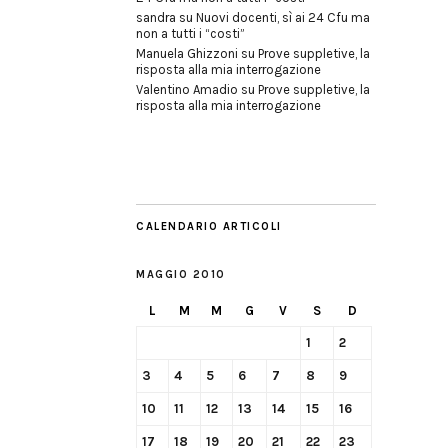
sandra
su
Nuovi docenti, sì ai 24 Cfu ma
non a tutti i “costi”
Manuela Ghizzoni
su
Prove suppletive, la
risposta alla mia interrogazione
Valentino Amadio
su
Prove suppletive, la
risposta alla mia interrogazione
CALENDARIO ARTICOLI
MAGGIO 2010
L
M
M
G
V
S
D
1
2
3
4
5
6
7
8
9
10
11
12
13
14
15
16
17
18
19
20
21
22
23