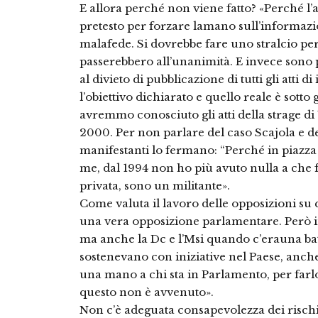
E allora perché non viene fatto? «Perché l
pretesto per forzare lamano sull’informazi
malafede. Si dovrebbe fare uno stralcio per
passerebbero all’unanimità. E invece sono pa
al divieto di pubblicazione di tutti gli atti 
l’obiettivo dichiarato e quello reale è sotto 
avremmo conosciuto gli atti della strage di 
2000. Per non parlare del caso Scajola e de
manifestanti lo fermano: “Perché in piazza 
me, dal 1994 non ho più avuto nulla a che f
privata, sono un militante».
Come valuta il lavoro delle opposizioni su 
una vera opposizione parlamentare. Però i
ma anche la Dc e l’Msi quando c’erauna ba
sostenevano con iniziative nel Paese, anch
una mano a chi sta in Parlamento, per farlo
questo non è avvenuto».
Non c’è adeguata consapevolezza dei rischi