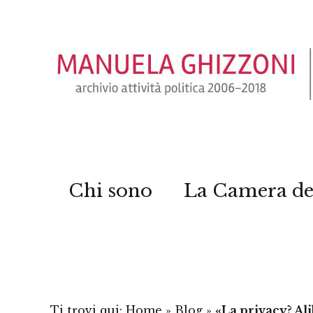
Chi sono
La Camera de
Ti trovi qui:
Home
»
Blog
»
«La privacy? Ali