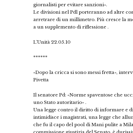
giornalisti per evitare sanzioni».
Le divisioni nel Pdl porteranno ad altre co
arretrare di un millimetro. Più cresce la mo
a un supplemento di riflessione .
L’Unità 22.05.10
******
«Dopo la cricca si sono messi fretta», inte
Pivetta
Il senatore Pd: «Norme spaventose che ucc
uno Stato autoritario» .
Una legge contro il diritto di informare e d
intimidisce i magistrati, una legge che all
che fu il capo del pool di Mani pulite a Mil
commissione giustizia del Senato, è duriss