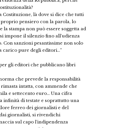
a Presidenza della Repubblica, perché
stituzionalità?
a Costituzione, là dove si dice che tutti
 proprio pensiero con la parola, lo
che la stampa non può essere soggetta ad
i impone il silenzio fino all’udienza
io. Con sanzioni pesantissime non solo
aa carico pure degli editori…”
per gli editori che pubblicano libri
a norma che prevede la responsabilità
, è rimasta intatta, con ammende che
ila e settecento euro… Una cifra
nfinità di testate e soprattutto una
ore ferreo dei giornalisti e del
ai giornalisti, si rivendichi
inaccia sul capo l’indipendenza