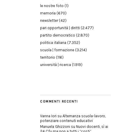
le nostre foto
(1)
memoria
(670)
newsletter
(42)
pari opportunità | diritti
(2.477)
partito democratico
(2.870)
politica italiana
(7.352)
scuola | formazione
(3.214)
territorio
(116)
università | ricerca
(1.919)
COMMENTI RECENTI
Vanna Iori
su
Alternanza scuola-lavoro,
potenziare contenuti educativi
Manuela Ghizzoni
su
Nuovi docenti, sì ai
24 Cfu ma non a tutti i “costi”