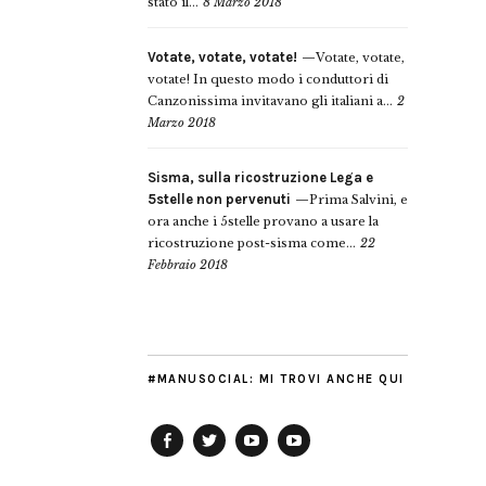
stato il...
8 Marzo 2018
Votate, votate, votate!
Votate, votate,
votate! In questo modo i conduttori di
Canzonissima invitavano gli italiani a...
2
Marzo 2018
Sisma, sulla ricostruzione Lega e
5stelle non pervenuti
Prima Salvini, e
ora anche i 5stelle provano a usare la
ricostruzione post-sisma come...
22
Febbraio 2018
#MANUSOCIAL: MI TROVI ANCHE QUI
Facebook
Twitter
YouTube
YouTube
Manu
PD