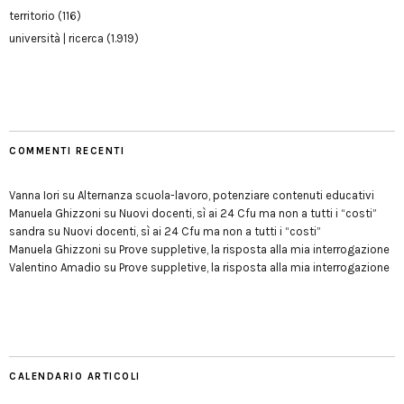
territorio
(116)
università | ricerca
(1.919)
COMMENTI RECENTI
Vanna Iori
su
Alternanza scuola-lavoro, potenziare contenuti educativi
Manuela Ghizzoni
su
Nuovi docenti, sì ai 24 Cfu ma non a tutti i “costi”
sandra
su
Nuovi docenti, sì ai 24 Cfu ma non a tutti i “costi”
Manuela Ghizzoni
su
Prove suppletive, la risposta alla mia interrogazione
Valentino Amadio
su
Prove suppletive, la risposta alla mia interrogazione
CALENDARIO ARTICOLI