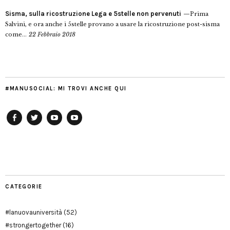
Sisma, sulla ricostruzione Lega e 5stelle non pervenuti
Prima
Salvini, e ora anche i 5stelle provano a usare la ricostruzione post-sisma
come...
22 Febbraio 2018
#MANUSOCIAL: MI TROVI ANCHE QUI
Facebook
Twitter
YouTube
YouTube
Manu
PD
Modena
CATEGORIE
#lanuovauniversità
(52)
#strongertogether
(16)