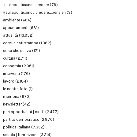
#sullapoliticaincuicredere
(79)
#sullapoliticaincuicredere_pensieri
(9)
ambiente
(664)
appuntamenti
(681)
attualità
(13.952)
comunicati stampa
(1.062)
cose che scrivo
(171)
cultura
(2.711)
economia
(2.061)
interventi
(176)
lavoro
(2.184)
le nostre foto
(1)
memoria
(670)
newsletter
(42)
pari opportunità | diritti
(2.477)
partito democratico
(2.870)
politica italiana
(7.352)
scuola | formazione
(3.214)