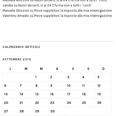
Manuela Ghizzoni
su
Nuovi docenti, sì ai 24 Cfu ma non a tutti i “costi”
sandra
su
Nuovi docenti, sì ai 24 Cfu ma non a tutti i “costi”
Manuela Ghizzoni
su
Prove suppletive, la risposta alla mia interrogazione
Valentino Amadio
su
Prove suppletive, la risposta alla mia interrogazione
CALENDARIO ARTICOLI
SETTEMBRE 2010
L
M
M
G
V
S
D
1
2
3
4
5
6
7
8
9
10
11
12
13
14
15
16
17
18
19
20
21
22
23
24
25
26
27
28
29
30