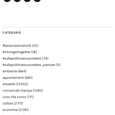
Facebook
Twitter
YouTube
YouTube
Manu
PD
Modena
CATEGORIE
#lanuovauniversità
(52)
#strongertogether
(16)
#sullapoliticaincuicredere
(79)
#sullapoliticaincuicredere_pensieri
(9)
ambiente
(664)
appuntamenti
(681)
attualità
(13.952)
comunicati stampa
(1.062)
cose che scrivo
(171)
cultura
(2.711)
economia
(2.061)