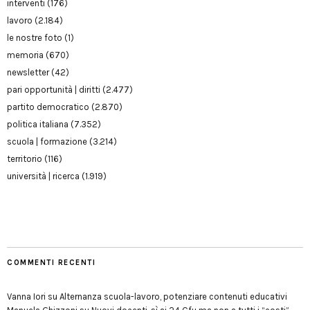
interventi
(176)
lavoro
(2.184)
le nostre foto
(1)
memoria
(670)
newsletter
(42)
pari opportunità | diritti
(2.477)
partito democratico
(2.870)
politica italiana
(7.352)
scuola | formazione
(3.214)
territorio
(116)
università | ricerca
(1.919)
COMMENTI RECENTI
Vanna Iori
su
Alternanza scuola-lavoro, potenziare contenuti educativi