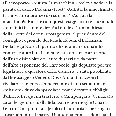
all’aeroporto? «Autista: la macchina!». Voleva vedere la
partita di calcio Padania-Tibet? «Autista: la macchina!».
Era invitato a pranzo dei suoceri? «Autista: la
macchina!». Finché tutti questi viaggi poco istituzionali
sono finiti in un dossier. Sul quale c’è un’inchiesta
della Corte dei conti. Protagonista: il presidente del
consiglio regionale del Friuli, Edouard Ballaman.
Della Lega Nord. Il partito che era nato tuonando
contro le auto blu. La dettagliatissima ricostruzione
dell’uso disinvolto dell’auto di servizio da parte
dell’alto esponente del Carroccio, già deputato per tre
legislature e questore della Camera, è stata pubblicata
dal Messaggero Veneto. Dove Anna Buttazzoni ha
rivelato un elenco sconcertante di una settantina di
«missioni» dure da spacciare come dovute a obblighi
d’ufficio. Frequenti trasferte a Campongara (Venezia) a
casa dei genitori della fidanzata e poi moglie Chiara
Feltrin. Una puntata a Jesolo «da un notaio per rogito
appartamento al mare». Una serata con la fidanzata al