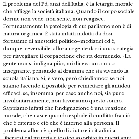
Il problema del Pd, anzi dell’Italia, è la letargia morale
che affligge la società italiana. Quando il corpo sociale
dorme non vede, non sente, non reagisce.
Fortunatamente la patologia di cui parliamo non è di
natura organica. È stata infatti indotta da dosi
fortissime di anestetici politico–mediatici ed è,
dunque, reversibile. allora urgente darsi una strategia
per risvegliare il corpaccione che sta dormendo. «La
gente non si indigna più», mi diceva un amico
insegnante, pensando al dramma che sta vivendo la
scuola italiana. Sì, è vero, però chiediamoci se noi
stiamo facendo il possibile per reiniettare gli antidoti
efficaci, se, insomma, per caso anche noi, sia pure
involontariamente, non favoriamo questo sonno.
Sappiamo infatti che l’indignazione è una reazione
morale, che nasce quando esplode il conflitto fra ciò
che è esterno e ciò che è interno alla persona. Il
problema allora è quello di aiutare i cittadini a
liberarsi dal materiale tossico assorbito in questi anni