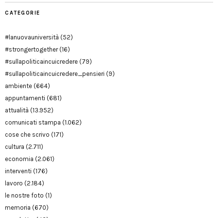
CATEGORIE
#lanuovauniversità
(52)
#strongertogether
(16)
#sullapoliticaincuicredere
(79)
#sullapoliticaincuicredere_pensieri
(9)
ambiente
(664)
appuntamenti
(681)
attualità
(13.952)
comunicati stampa
(1.062)
cose che scrivo
(171)
cultura
(2.711)
economia
(2.061)
interventi
(176)
lavoro
(2.184)
le nostre foto
(1)
memoria
(670)