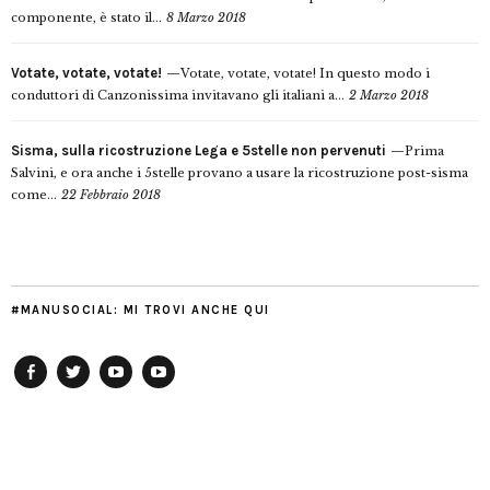
componente, è stato il...
8 Marzo 2018
Votate, votate, votate!
Votate, votate, votate! In questo modo i
conduttori di Canzonissima invitavano gli italiani a...
2 Marzo 2018
Sisma, sulla ricostruzione Lega e 5stelle non pervenuti
Prima
Salvini, e ora anche i 5stelle provano a usare la ricostruzione post-sisma
come...
22 Febbraio 2018
#MANUSOCIAL: MI TROVI ANCHE QUI
Facebook
Twitter
YouTube
YouTube
Manu
PD
Modena