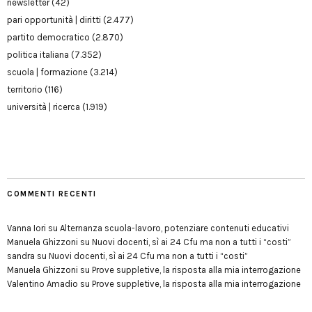
newsletter
(42)
pari opportunità | diritti
(2.477)
partito democratico
(2.870)
politica italiana
(7.352)
scuola | formazione
(3.214)
territorio
(116)
università | ricerca
(1.919)
COMMENTI RECENTI
Vanna Iori
su
Alternanza scuola-lavoro, potenziare contenuti educativi
Manuela Ghizzoni
su
Nuovi docenti, sì ai 24 Cfu ma non a tutti i “costi”
sandra
su
Nuovi docenti, sì ai 24 Cfu ma non a tutti i “costi”
Manuela Ghizzoni
su
Prove suppletive, la risposta alla mia interrogazione
Valentino Amadio
su
Prove suppletive, la risposta alla mia interrogazione