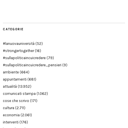
Manu
PD
Modena
CATEGORIE
#lanuovauniversità
(52)
#strongertogether
(16)
#sullapoliticaincuicredere
(79)
#sullapoliticaincuicredere_pensieri
(9)
ambiente
(664)
appuntamenti
(681)
attualità
(13.952)
comunicati stampa
(1.062)
cose che scrivo
(171)
cultura
(2.711)
economia
(2.061)
interventi
(176)