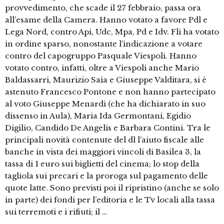
provvedimento, che scade il 27 febbraio, passa ora
all’esame della Camera. Hanno votato a favore Pdl e
Lega Nord, contro Api, Udc, Mpa, Pd e Idv. Fli ha votato
in ordine sparso, nonostante l’indicazione a votare
contro del capogruppo Pasquale Viespoli. Hanno
votato contro, infatti, oltre a Viespoli anche Mario
Baldassarri, Maurizio Saia e Giuseppe Valditara, si è
astenuto Francesco Pontone e non hanno partecipato
al voto Giuseppe Menardi (che ha dichiarato in suo
dissenso in Aula), Maria Ida Germontani, Egidio
Digilio, Candido De Angelis e Barbara Contini. Tra le
principali novità contenute del dl l’aiuto fiscale alle
banche in vista dei maggiori vincoli di Basilea 3, la
tassa di 1 euro sui biglietti del cinema; lo stop della
tagliola sui precari e la proroga sul pagamento delle
quote latte. Sono previsti poi il ripristino (anche se solo
in parte) dei fondi per l’editoria e le Tv locali alla tassa
sui terremoti e i rifiuti; il …