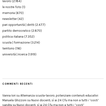
lavoro
(2.184)
le nostre foto
(1)
memoria
(670)
newsletter
(42)
pari opportunità | diritti
(2.477)
partito democratico
(2.870)
politica italiana
(7.352)
scuola | formazione
(3.214)
territorio
(116)
università | ricerca
(1.919)
COMMENTI RECENTI
Vanna Iori
su
Alternanza scuola-lavoro, potenziare contenuti educativi
Manuela Ghizzoni
su
Nuovi docenti, sì ai 24 Cfu ma non a tutti i “costi”
sandra
su
Nuovi docenti, sì ai 24 Cfu ma non a tutti i “costi”