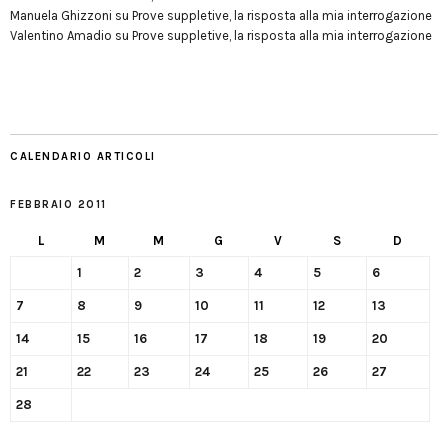
Manuela Ghizzoni
su
Prove suppletive, la risposta alla mia interrogazione
Valentino Amadio
su
Prove suppletive, la risposta alla mia interrogazione
CALENDARIO ARTICOLI
FEBBRAIO 2011
L
M
M
G
V
S
D
1
2
3
4
5
6
7
8
9
10
11
12
13
14
15
16
17
18
19
20
21
22
23
24
25
26
27
28