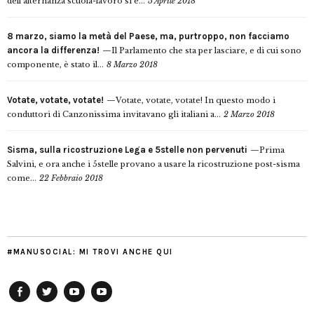
dell’alternanza scuola-lavoro si è...
5 Aprile 2018
8 marzo, siamo la metà del Paese, ma, purtroppo, non facciamo
ancora la differenza!
Il Parlamento che sta per lasciare, e di cui sono
componente, è stato il...
8 Marzo 2018
Votate, votate, votate!
Votate, votate, votate! In questo modo i
conduttori di Canzonissima invitavano gli italiani a...
2 Marzo 2018
Sisma, sulla ricostruzione Lega e 5stelle non pervenuti
Prima
Salvini, e ora anche i 5stelle provano a usare la ricostruzione post-sisma
come...
22 Febbraio 2018
#MANUSOCIAL: MI TROVI ANCHE QUI
Facebook
Twitter
YouTube
YouTube