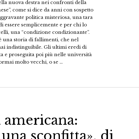
la nuova destra nei confronti della
nese”, come si dice da anni con sospetto
´aggravante politica misteriosa, una tara
di essere semplicemente e per chi lo
lli, una “condizione condizionante”.
 una storia di fallimenti, che nel
i indistinguibile. Gli ultimi eredi di
a e proseguita poi più nelle università
 ormai molto vecchi, o se …
a americana:
 una sconfitta», di