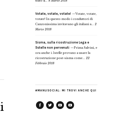
stato il...
8 Marzo 2018
Votate, votate, votate!
Votate, votate,
votate! In questo modo i conduttori di
Canzonissima invitavano gli italiani a...
2
Marzo 2018
Sisma, sulla ricostruzione Lega e
5stelle non pervenuti
Prima Salvini, e
ora anche i 5stelle provano a usare la
ricostruzione post-sisma come...
22
Febbraio 2018
#MANUSOCIAL: MI TROVI ANCHE QUI
i
Facebook
Twitter
YouTube
YouTube
Manu
PD