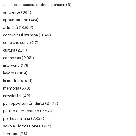
#sullapoliticaincuicredere_pensieri
(9)
ambiente
(664)
appuntamenti
(681)
attualità
(13.952)
comunicati stampa
(1.062)
cose che scrivo
(171)
cultura
(2.711)
economia
(2.061)
interventi
(176)
lavoro
(2.184)
le nostre foto
(1)
memoria
(670)
newsletter
(42)
pari opportunità | diritti
(2.477)
partito democratico
(2.870)
politica italiana
(7.352)
scuola | formazione
(3.214)
territorio
(116)