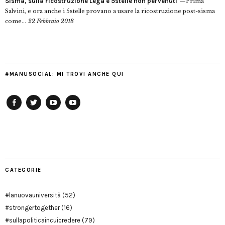
Sisma, sulla ricostruzione Lega e 5stelle non pervenuti
Prima
Salvini, e ora anche i 5stelle provano a usare la ricostruzione post-sisma
come...
22 Febbraio 2018
#MANUSOCIAL: MI TROVI ANCHE QUI
Facebook
Twitter
YouTube
YouTube
Manu
PD
Modena
CATEGORIE
#lanuovauniversità
(52)
#strongertogether
(16)
#sullapoliticaincuicredere
(79)