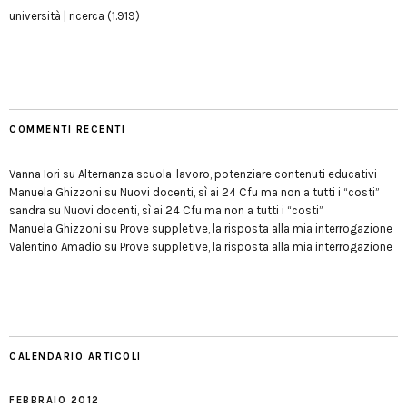
università | ricerca
(1.919)
COMMENTI RECENTI
Vanna Iori
su
Alternanza scuola-lavoro, potenziare contenuti educativi
Manuela Ghizzoni
su
Nuovi docenti, sì ai 24 Cfu ma non a tutti i “costi”
sandra
su
Nuovi docenti, sì ai 24 Cfu ma non a tutti i “costi”
Manuela Ghizzoni
su
Prove suppletive, la risposta alla mia interrogazione
Valentino Amadio
su
Prove suppletive, la risposta alla mia interrogazione
CALENDARIO ARTICOLI
FEBBRAIO 2012