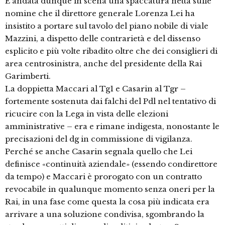
È andata dunque in scena una spaccatura netta sulle
nomine che il direttore generale Lorenza Lei ha
insistito a portare sul tavolo del piano nobile di viale
Mazzini, a dispetto delle contrarietà e del dissenso
esplicito e più volte ribadito oltre che dei consiglieri di
area centrosinistra, anche del presidente della Rai
Garimberti.
La doppietta Maccari al Tg1 e Casarin al Tgr –
fortemente sostenuta dai falchi del Pdl nel tentativo di
ricucire con la Lega in vista delle elezioni
amministrative – era e rimane indigesta, nonostante le
precisazioni del dg in commissione di vigilanza.
Perché se anche Casarin segnala quello che Lei
definisce «continuità aziendale» (essendo condirettore
da tempo) e Maccari è prorogato con un contratto
revocabile in qualunque momento senza oneri per la
Rai, in una fase come questa la cosa più indicata era
arrivare a una soluzione condivisa, sgombrando la