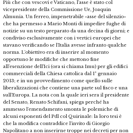
Più che con vescovi e Vaticano, l’asse è stato col
vicepresidente della Commissione Ue, Joaquin
Almunia. Un ferreo, impenetrabile «asse del silenzio»
che ha permesso a Mario Monti di impedire fughe di
notizie su un testo preparato da una decina di giorni; e
condiviso esclusivamente con i vertici europei che
stavano verificando se l’Italia avesse infranto qualche
norma. L’obiettivo era di inserire al momento
opportuno le modifiche che mettono fine
all’esenzione dell’Ici (ora si chiama Imu) per gli edifici
commerciali della Chiesa cattolica dal 1° gennaio
2013; e in un provvedimento come quello sulle
liberalizzazioni che contiene una parte sul fisco e una
sull’Europa. La nota con la quale ieri sera il presidente
del Senato, Renato Schifani, spiega perché ha
ammesso l’emendamento smonta le polemiche di
alcuni esponenti del Pdl col Quirinale: la loro tesi è
che la modifica contraddice l’invito di Giorgio
Napolitano a non inserirne troppe nei decreti per non