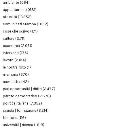
ambiente
(664)
appuntamenti
(681)
attualità
(13.952)
comunicati stampa
(1.062)
cose che scrivo
(171)
cultura
(2.711)
economia
(2.061)
interventi
(176)
lavoro
(2.184)
le nostre foto
(1)
memoria
(670)
newsletter
(42)
pari opportunità | diritti
(2.477)
partito democratico
(2.870)
politica italiana
(7.352)
scuola | formazione
(3.214)
territorio
(116)
università | ricerca
(1.919)