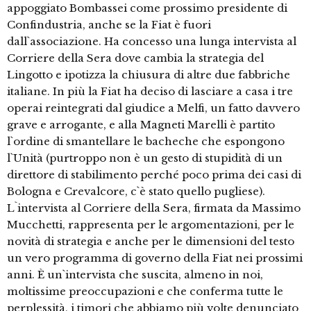
appoggiato Bombassei come prossimo presidente di
Confindustria, anche se la Fiat è fuori
dall`associazione. Ha concesso una lunga intervista al
Corriere della Sera dove cambia la strategia del
Lingotto e ipotizza la chiusura di altre due fabbriche
italiane. In più la Fiat ha deciso di lasciare a casa i tre
operai reintegrati dal giudice a Melfi, un fatto davvero
grave e arrogante, e alla Magneti Marelli è partito
l`ordine di smantellare le bacheche che espongono
l`Unità (purtroppo non è un gesto di stupidità di un
direttore di stabilimento perché poco prima dei casi di
Bologna e Crevalcore, c`è stato quello pugliese).
L`intervista al Corriere della Sera, firmata da Massimo
Mucchetti, rappresenta per le argomentazioni, per le
novità di strategia e anche per le dimensioni del testo
un vero programma di governo della Fiat nei prossimi
anni. È un`intervista che suscita, almeno in noi,
moltissime preoccupazioni e che conferma tutte le
perplessità, i timori che abbiamo più volte denunciato