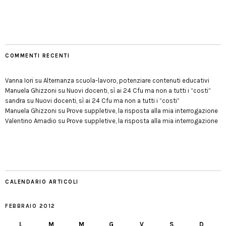
COMMENTI RECENTI
Vanna Iori
su
Alternanza scuola-lavoro, potenziare contenuti educativi
Manuela Ghizzoni
su
Nuovi docenti, sì ai 24 Cfu ma non a tutti i “costi”
sandra
su
Nuovi docenti, sì ai 24 Cfu ma non a tutti i “costi”
Manuela Ghizzoni
su
Prove suppletive, la risposta alla mia interrogazione
Valentino Amadio
su
Prove suppletive, la risposta alla mia interrogazione
CALENDARIO ARTICOLI
FEBBRAIO 2012
L
M
M
G
V
S
D