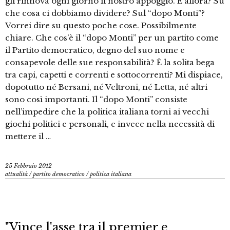
gli rinnova ogni giorno il nostro appoggio. E allora? Su
che cosa ci dobbiamo dividere? Sul “dopo Monti”?
Vorrei dire su questo poche cose. Possibilmente
chiare. Che cos’è il “dopo Monti” per un partito come
il Partito democratico, degno del suo nome e
consapevole delle sue responsabilità? È la solita bega
tra capi, capetti e correnti e sottocorrenti? Mi dispiace,
dopotutto né Bersani, né Veltroni, né Letta, né altri
sono così importanti. Il “dopo Monti” consiste
nell’impedire che la politica italiana torni ai vecchi
giochi politici e personali, e invece nella necessità di
mettere il …
25 Febbraio 2012
attualità
/
partito democratico
/
politica italiana
"Vince l'asse tra il premier e