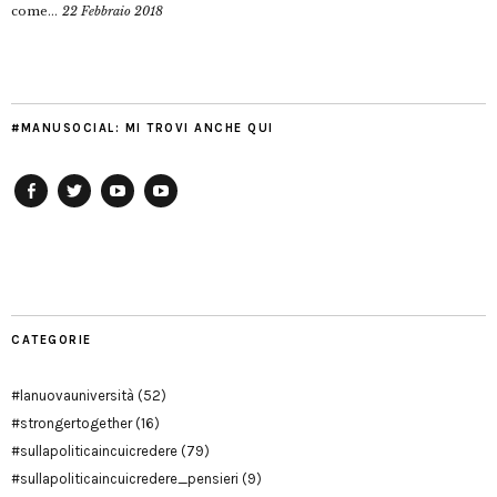
come...
22 Febbraio 2018
#MANUSOCIAL: MI TROVI ANCHE QUI
Facebook
Twitter
YouTube
YouTube
Manu
PD
Modena
CATEGORIE
#lanuovauniversità
(52)
#strongertogether
(16)
#sullapoliticaincuicredere
(79)
#sullapoliticaincuicredere_pensieri
(9)