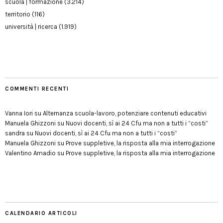
scuola | formazione
(3.214)
territorio
(116)
università | ricerca
(1.919)
COMMENTI RECENTI
Vanna Iori
su
Alternanza scuola-lavoro, potenziare contenuti educativi
Manuela Ghizzoni
su
Nuovi docenti, sì ai 24 Cfu ma non a tutti i “costi”
sandra
su
Nuovi docenti, sì ai 24 Cfu ma non a tutti i “costi”
Manuela Ghizzoni
su
Prove suppletive, la risposta alla mia interrogazione
Valentino Amadio
su
Prove suppletive, la risposta alla mia interrogazione
CALENDARIO ARTICOLI