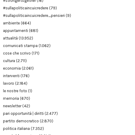
#strongertogether
(16)
#sullapoliticaincuicredere
(79)
#sullapoliticaincuicredere_pensieri
(9)
ambiente
(664)
appuntamenti
(681)
attualità
(13.952)
comunicati stampa
(1.062)
cose che scrivo
(171)
cultura
(2.711)
economia
(2.061)
interventi
(176)
lavoro
(2.184)
le nostre foto
(1)
memoria
(670)
newsletter
(42)
pari opportunità | diritti
(2.477)
partito democratico
(2.870)
politica italiana
(7.352)