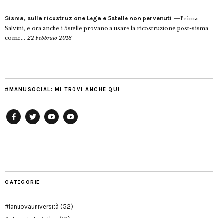
Sisma, sulla ricostruzione Lega e 5stelle non pervenuti
Prima
Salvini, e ora anche i 5stelle provano a usare la ricostruzione post-sisma
come...
22 Febbraio 2018
#MANUSOCIAL: MI TROVI ANCHE QUI
Facebook
Twitter
YouTube
YouTube
Manu
PD
Modena
CATEGORIE
#lanuovauniversità
(52)