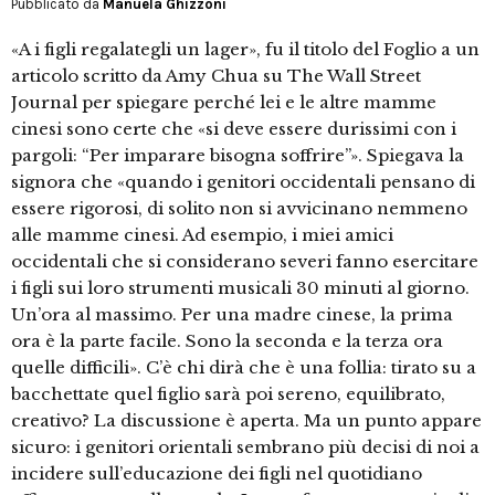
Pubblicato da
Manuela Ghizzoni
«A i figli regalategli un lager», fu il titolo del Foglio a un
articolo scritto da Amy Chua su The Wall Street
Journal per spiegare perché lei e le altre mamme
cinesi sono certe che «si deve essere durissimi con i
pargoli: “Per imparare bisogna soffrire”». Spiegava la
signora che «quando i genitori occidentali pensano di
essere rigorosi, di solito non si avvicinano nemmeno
alle mamme cinesi. Ad esempio, i miei amici
occidentali che si considerano severi fanno esercitare
i figli sui loro strumenti musicali 30 minuti al giorno.
Un’ora al massimo. Per una madre cinese, la prima
ora è la parte facile. Sono la seconda e la terza ora
quelle difficili». C’è chi dirà che è una follia: tirato su a
bacchettate quel figlio sarà poi sereno, equilibrato,
creativo? La discussione è aperta. Ma un punto appare
sicuro: i genitori orientali sembrano più decisi di noi a
incidere sull’educazione dei figli nel quotidiano