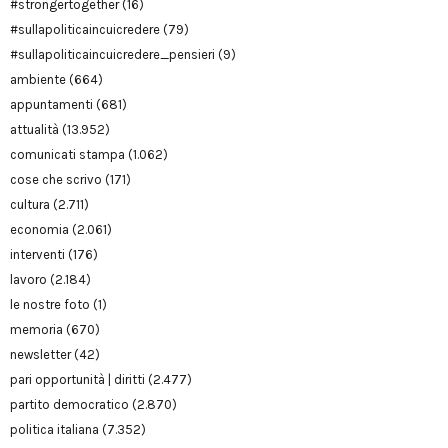
#strongertogether
(16)
#sullapoliticaincuicredere
(79)
#sullapoliticaincuicredere_pensieri
(9)
ambiente
(664)
appuntamenti
(681)
attualità
(13.952)
comunicati stampa
(1.062)
cose che scrivo
(171)
cultura
(2.711)
economia
(2.061)
interventi
(176)
lavoro
(2.184)
le nostre foto
(1)
memoria
(670)
newsletter
(42)
pari opportunità | diritti
(2.477)
partito democratico
(2.870)
politica italiana
(7.352)