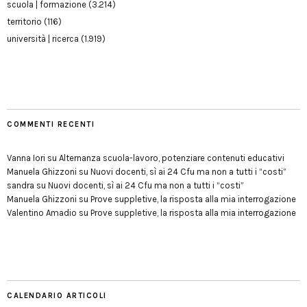
scuola | formazione
(3.214)
territorio
(116)
università | ricerca
(1.919)
COMMENTI RECENTI
Vanna Iori
su
Alternanza scuola-lavoro, potenziare contenuti educativi
Manuela Ghizzoni
su
Nuovi docenti, sì ai 24 Cfu ma non a tutti i “costi”
sandra
su
Nuovi docenti, sì ai 24 Cfu ma non a tutti i “costi”
Manuela Ghizzoni
su
Prove suppletive, la risposta alla mia interrogazione
Valentino Amadio
su
Prove suppletive, la risposta alla mia interrogazione
CALENDARIO ARTICOLI