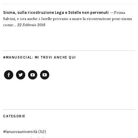
Sisma, sulla ricostruzione Lega e 5stelle non pervenuti
Prima
Salvini, e ora anche i 5stelle provano a usare la ricostruzione post-sisma
come...
22 Febbraio 2018
#MANUSOCIAL: MI TROVI ANCHE QUI
Facebook
Twitter
YouTube
YouTube
Manu
PD
Modena
CATEGORIE
#lanuovauniversità
(52)