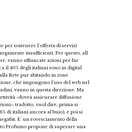
e per sostenere l´offerta di servizi
 largamente insufficienti. Per questo, all
re, vanno affiancate azioni per far
 il 40% degli italiani sono in digital
alla Rete pur abitando in zone
zione, che impongono l´uso del web nel
tadini, vanno in questa direzione. Ma
nnettività «dovrà assicurare diffusione
zioni»: tradotto, vuol dire, prima si
6% di italiani ancora al buio), e poi si
megabit. E´ un rovesciamento della
ento Profumo propone di superare una