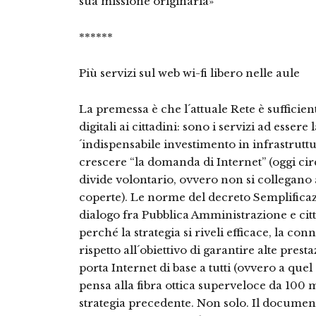
sua missione originaria»
******
Più servizi sul web wi-fi libero nelle aule
La premessa è che l´attuale Rete è sufficient
digitali ai cittadini: sono i servizi ad essere
´indispensabile investimento in infrastruttu
crescere “la domanda di Internet” (oggi circa
divide volontario, ovvero non si collegano 
coperte). Le norme del decreto Semplifica
dialogo fra Pubblica Amministrazione e cit
perché la strategia si riveli efficace, la co
rispetto all´obiettivo di garantire alte presta
porta Internet di base a tutti (ovvero a quel 
pensa alla fibra ottica superveloce da 100 
strategia precedente. Non solo. Il docum