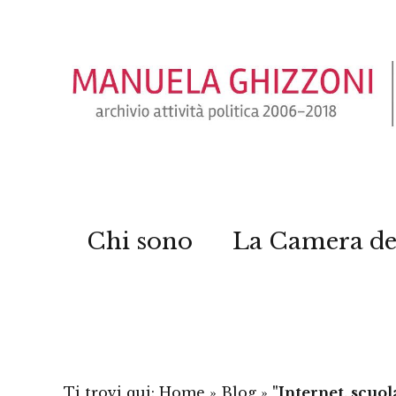
Chi sono
La Camera de
Ti trovi qui:
Home
»
Blog
»
"Internet, scuol