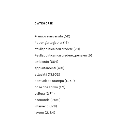
Modena
CATEGORIE
#lanuovauniversità
(52)
#strongertogether
(16)
#sullapoliticaincuicredere
(79)
#sullapoliticaincuicredere_pensieri
(9)
ambiente
(664)
appuntamenti
(681)
attualità
(13.952)
comunicati stampa
(1.062)
cose che scrivo
(171)
cultura
(2.711)
economia
(2.061)
interventi
(176)
lavoro
(2.184)