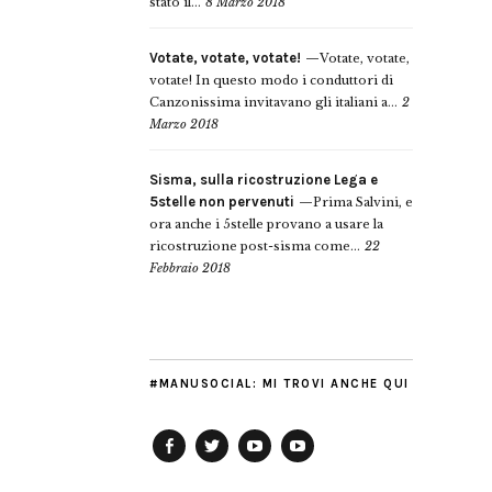
stato il...
8 Marzo 2018
Votate, votate, votate!
Votate, votate,
votate! In questo modo i conduttori di
Canzonissima invitavano gli italiani a...
2
Marzo 2018
Sisma, sulla ricostruzione Lega e
5stelle non pervenuti
Prima Salvini, e
ora anche i 5stelle provano a usare la
ricostruzione post-sisma come...
22
Febbraio 2018
#MANUSOCIAL: MI TROVI ANCHE QUI
Facebook
Twitter
YouTube
YouTube
Manu
PD