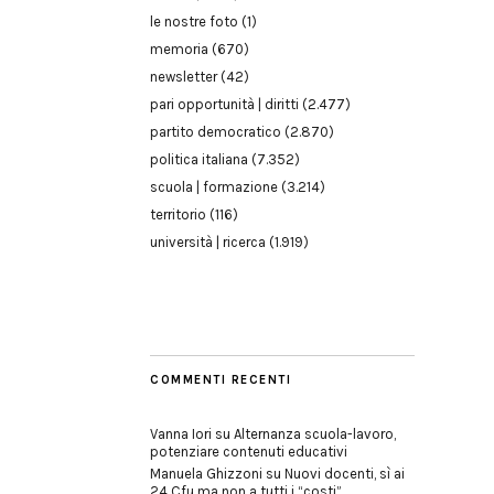
le nostre foto
(1)
memoria
(670)
newsletter
(42)
pari opportunità | diritti
(2.477)
partito democratico
(2.870)
politica italiana
(7.352)
scuola | formazione
(3.214)
territorio
(116)
università | ricerca
(1.919)
COMMENTI RECENTI
Vanna Iori
su
Alternanza scuola-lavoro,
potenziare contenuti educativi
Manuela Ghizzoni
su
Nuovi docenti, sì ai
24 Cfu ma non a tutti i “costi”