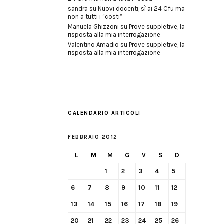
sandra
su
Nuovi docenti, sì ai 24 Cfu ma
non a tutti i “costi”
Manuela Ghizzoni
su
Prove suppletive, la
risposta alla mia interrogazione
Valentino Amadio
su
Prove suppletive, la
risposta alla mia interrogazione
CALENDARIO ARTICOLI
FEBBRAIO 2012
L
M
M
G
V
S
D
1
2
3
4
5
6
7
8
9
10
11
12
13
14
15
16
17
18
19
20
21
22
23
24
25
26