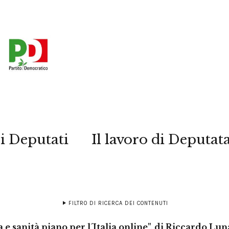
i Deputati
Il lavoro di Deputat
FILTRO DI RICERCA DEI CONTENUTI
a e sanità piano per l´Italia online", di Riccardo Lun