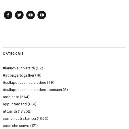
Facebook
Twitter
YouTube
YouTube
Manu
PD
Modena
CATEGORIE
#lanuovauniversità
(52)
#strongertogether
(16)
#sullapoliticaincuicredere
(79)
#sullapoliticaincuicredere_pensieri
(9)
ambiente
(664)
appuntamenti
(681)
attualità
(13.952)
comunicati stampa
(1.062)
cose che scrivo
(171)