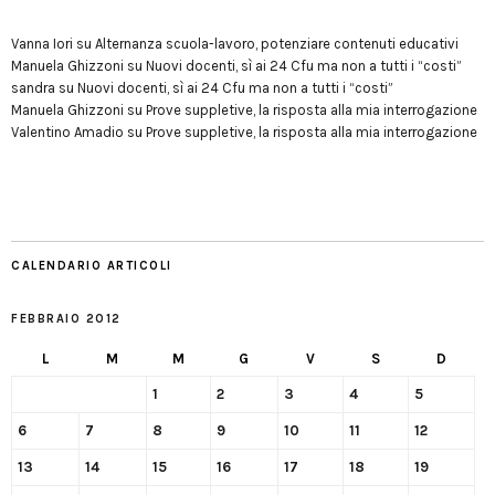
Vanna Iori
su
Alternanza scuola-lavoro, potenziare contenuti educativi
Manuela Ghizzoni
su
Nuovi docenti, sì ai 24 Cfu ma non a tutti i “costi”
sandra
su
Nuovi docenti, sì ai 24 Cfu ma non a tutti i “costi”
Manuela Ghizzoni
su
Prove suppletive, la risposta alla mia interrogazione
Valentino Amadio
su
Prove suppletive, la risposta alla mia interrogazione
CALENDARIO ARTICOLI
FEBBRAIO 2012
L
M
M
G
V
S
D
1
2
3
4
5
6
7
8
9
10
11
12
13
14
15
16
17
18
19