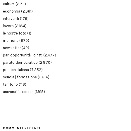
cultura
(2.711)
economia
(2.061)
interventi
(176)
lavoro
(2.184)
le nostre foto
(1)
memoria
(670)
newsletter
(42)
pari opportunità | diritti
(2.477)
partito democratico
(2.870)
politica italiana
(7.352)
scuola | formazione
(3.214)
territorio
(116)
università | ricerca
(1.919)
COMMENTI RECENTI