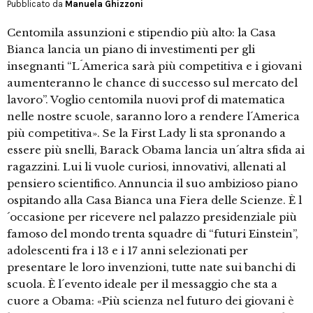
Pubblicato da
Manuela Ghizzoni
Centomila assunzioni e stipendio più alto: la Casa
Bianca lancia un piano di investimenti per gli
insegnanti “L´America sarà più competitiva e i giovani
aumenteranno le chance di successo sul mercato del
lavoro”. Voglio centomila nuovi prof di matematica
nelle nostre scuole, saranno loro a rendere l´America
più competitiva». Se la First Lady li sta spronando a
essere più snelli, Barack Obama lancia un´altra sfida ai
ragazzini. Lui li vuole curiosi, innovativi, allenati al
pensiero scientifico. Annuncia il suo ambizioso piano
ospitando alla Casa Bianca una Fiera delle Scienze. È l
´occasione per ricevere nel palazzo presidenziale più
famoso del mondo trenta squadre di “futuri Einstein”,
adolescenti fra i 13 e i 17 anni selezionati per
presentare le loro invenzioni, tutte nate sui banchi di
scuola. È l´evento ideale per il messaggio che sta a
cuore a Obama: «Più scienza nel futuro dei giovani è