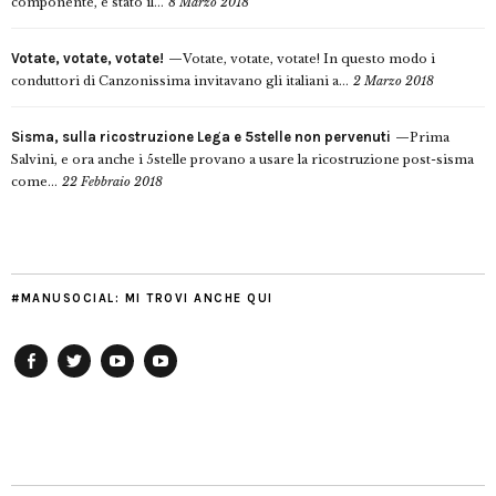
componente, è stato il...
8 Marzo 2018
Votate, votate, votate!
Votate, votate, votate! In questo modo i
conduttori di Canzonissima invitavano gli italiani a...
2 Marzo 2018
Sisma, sulla ricostruzione Lega e 5stelle non pervenuti
Prima
Salvini, e ora anche i 5stelle provano a usare la ricostruzione post-sisma
come...
22 Febbraio 2018
#MANUSOCIAL: MI TROVI ANCHE QUI
Facebook
Twitter
YouTube
YouTube
Manu
PD
Modena