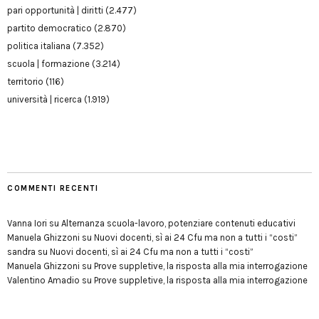
pari opportunità | diritti
(2.477)
partito democratico
(2.870)
politica italiana
(7.352)
scuola | formazione
(3.214)
territorio
(116)
università | ricerca
(1.919)
COMMENTI RECENTI
Vanna Iori
su
Alternanza scuola-lavoro, potenziare contenuti educativi
Manuela Ghizzoni
su
Nuovi docenti, sì ai 24 Cfu ma non a tutti i “costi”
sandra
su
Nuovi docenti, sì ai 24 Cfu ma non a tutti i “costi”
Manuela Ghizzoni
su
Prove suppletive, la risposta alla mia interrogazione
Valentino Amadio
su
Prove suppletive, la risposta alla mia interrogazione