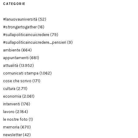
CATEGORIE
#lanuovauniversità
(52)
#strongertogether
(16)
#sullapoliticaincuicredere
(79)
#sullapoliticaincuicredere_pensieri
(9)
ambiente
(664)
appuntamenti
(681)
attualità
(13.952)
comunicati stampa
(1.062)
cose che scrivo
(171)
cultura
(2.711)
economia
(2.061)
interventi
(176)
lavoro
(2.184)
le nostre foto
(1)
memoria
(670)
newsletter
(42)