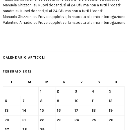
Manuela Ghizzoni
su
Nuovi docenti, sì ai 24 Cfu ma non a tutti i “costi”
sandra
su
Nuovi docenti, sì ai 24 Cfu ma non a tutti i “costi”
Manuela Ghizzoni
su
Prove suppletive, la risposta alla mia interrogazione
Valentino Amadio
su
Prove suppletive, la risposta alla mia interrogazione
CALENDARIO ARTICOLI
FEBBRAIO 2012
L
M
M
G
V
S
D
1
2
3
4
5
6
7
8
9
10
11
12
13
14
15
16
17
18
19
20
21
22
23
24
25
26
27
28
29