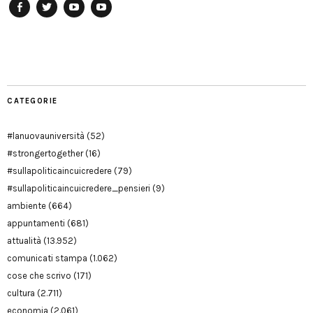
Facebook
Twitter
YouTube
YouTube
Manu
PD
Modena
CATEGORIE
#lanuovauniversità
(52)
#strongertogether
(16)
#sullapoliticaincuicredere
(79)
#sullapoliticaincuicredere_pensieri
(9)
ambiente
(664)
appuntamenti
(681)
attualità
(13.952)
comunicati stampa
(1.062)
cose che scrivo
(171)
cultura
(2.711)
economia
(2.061)