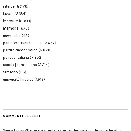
interventi
(176)
lavoro
(2.184)
le nostre foto
(1)
memoria
(670)
newsletter
(42)
pari opportunità | diritti
(2.477)
partito democratico
(2.870)
politica italiana
(7.352)
scuola | formazione
(3.214)
territorio
(116)
università | ricerca
(1.919)
COMMENTI RECENTI
Vanna Iori
su
Alternanza scuola-lavoro, potenziare contenuti educativi