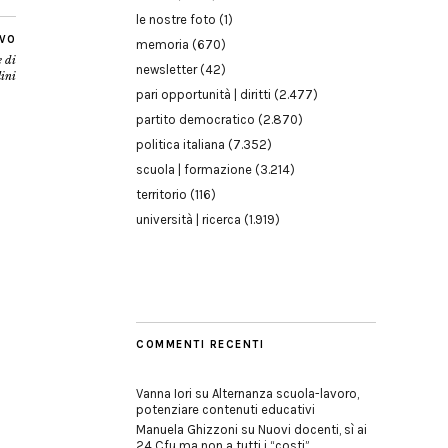
le nostre foto
(1)
IVO
memoria
(670)
e di
newsletter
(42)
ini
pari opportunità | diritti
(2.477)
partito democratico
(2.870)
politica italiana
(7.352)
scuola | formazione
(3.214)
territorio
(116)
università | ricerca
(1.919)
COMMENTI RECENTI
Vanna Iori
su
Alternanza scuola-lavoro,
potenziare contenuti educativi
Manuela Ghizzoni
su
Nuovi docenti, sì ai
24 Cfu ma non a tutti i “costi”