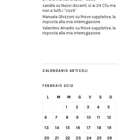
sandra
su
Nuovi docenti, sì ai 24 Cfu ma
non a tutti i “costi”
Manuela Ghizzoni
su
Prove suppletive, la
risposta alla mia interrogazione
Valentino Amadio
su
Prove suppletive, la
risposta alla mia interrogazione
CALENDARIO ARTICOLI
FEBBRAIO 2012
L
M
M
G
V
S
D
1
2
3
4
5
6
7
8
9
10
11
12
13
14
15
16
17
18
19
20
21
22
23
24
25
26