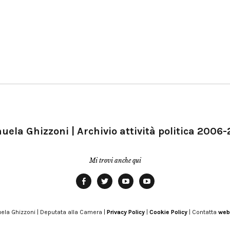
ela Ghizzoni | Archivio attività politica 2006
Mi trovi anche qui
Facebook
Twitter
YouTube
YouTube
Manu
PD
Modena
ela Ghizzoni | Deputata alla Camera |
Privacy Policy
|
Cookie Policy
| Contatta
web