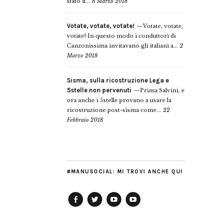
stato il...
8 Marzo 2018
Votate, votate, votate!
Votate, votate,
votate! In questo modo i conduttori di
Canzonissima invitavano gli italiani a...
2
Marzo 2018
Sisma, sulla ricostruzione Lega e
5stelle non pervenuti
Prima Salvini, e
ora anche i 5stelle provano a usare la
ricostruzione post-sisma come...
22
Febbraio 2018
#MANUSOCIAL: MI TROVI ANCHE QUI
Facebook
Twitter
YouTube
YouTube
Manu
PD