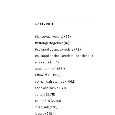
Modena
CATEGORIE
#lanuovauniversità
(52)
#strongertogether
(16)
#sullapoliticaincuicredere
(79)
#sullapoliticaincuicredere_pensieri
(9)
ambiente
(664)
appuntamenti
(681)
attualità
(13.952)
comunicati stampa
(1.062)
cose che scrivo
(171)
cultura
(2.711)
economia
(2.061)
interventi
(176)
lavoro
(2.184)