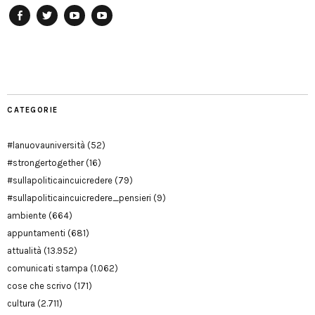
Facebook
Twitter
YouTube
YouTube
Manu
PD
Modena
CATEGORIE
#lanuovauniversità
(52)
#strongertogether
(16)
#sullapoliticaincuicredere
(79)
#sullapoliticaincuicredere_pensieri
(9)
ambiente
(664)
appuntamenti
(681)
attualità
(13.952)
comunicati stampa
(1.062)
cose che scrivo
(171)
cultura
(2.711)