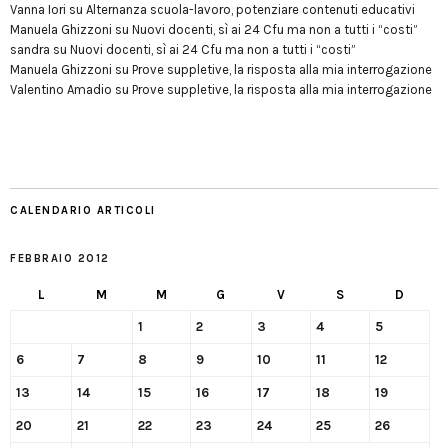
Vanna Iori
su
Alternanza scuola-lavoro, potenziare contenuti educativi
Manuela Ghizzoni
su
Nuovi docenti, sì ai 24 Cfu ma non a tutti i “costi”
sandra
su
Nuovi docenti, sì ai 24 Cfu ma non a tutti i “costi”
Manuela Ghizzoni
su
Prove suppletive, la risposta alla mia interrogazione
Valentino Amadio
su
Prove suppletive, la risposta alla mia interrogazione
CALENDARIO ARTICOLI
FEBBRAIO 2012
L
M
M
G
V
S
D
1
2
3
4
5
6
7
8
9
10
11
12
13
14
15
16
17
18
19
20
21
22
23
24
25
26