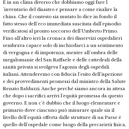
È in un clima diverso che dobbiamo oggi fare l
´inventario del disastro e pensare a come risalire la
china. Che il contesto sia mutato lo dice in fondo il
fatto stesso dell´eco immediata suscitata dall´episodio
verificatosi al pronto soccorso dell´Umberto Primo.
Fino all´altro ieri la cronaca dei disservizi ospedalieri
sembrava capace solo di inchiodarci a un sentimento
di vergogna e di impotenza, mentre all´ombra delle
megalomanie del San Raffaele e delle cattedrali della
sanità privata si svolgeva l´agonia degli ospedali
italiani. Attenderemo con fiducia l´esito dell´ispezione
e dei provvedimenti promessi dal ministro della Salute
Renato Balduzzi. Anche perché siamo ancora in attesa
che dopo i sacrifici arrivi l´equità promessa da questo
governo. E non c´è dubbio che il luogo elementare e
primario dove ciascuno può misurare quale sia il
livello dell´equità offerta dalle strutture di un Paese è
quello dell´ospedale come luogo della precarietà fisica,