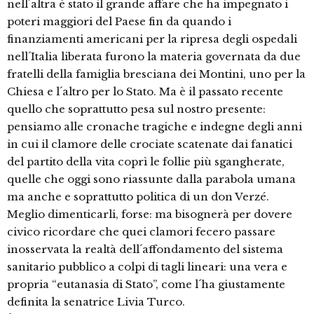
nell´altra è stato il grande affare che ha impegnato i
poteri maggiori del Paese fin da quando i
finanziamenti americani per la ripresa degli ospedali
nell´Italia liberata furono la materia governata da due
fratelli della famiglia bresciana dei Montini, uno per la
Chiesa e l´altro per lo Stato. Ma è il passato recente
quello che soprattutto pesa sul nostro presente:
pensiamo alle cronache tragiche e indegne degli anni
in cui il clamore delle crociate scatenate dai fanatici
del partito della vita coprì le follie più sgangherate,
quelle che oggi sono riassunte dalla parabola umana
ma anche e soprattutto politica di un don Verzé.
Meglio dimenticarli, forse: ma bisognerà per dovere
civico ricordare che quei clamori fecero passare
inosservata la realtà dell´affondamento del sistema
sanitario pubblico a colpi di tagli lineari: una vera e
propria “eutanasia di Stato”, come l´ha giustamente
definita la senatrice Livia Turco.