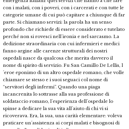
emergenza italiani: quei servizi che hanno a che fare
con i malati, con i poveri, con i carcerati e con tutte le
categorie umane di cui può capitare a chiunque di far
parte. Si chiamano servizi: la parola ha un senso
profondo che richiede di essere considerato e tutelato
perché non si rovesci nell´ironia e nel sarcasmo. La
dedizione straordinaria con cui infermieri e medici
fanno argine alle carenze strutturali dei nostri
ospedali nasce da qualcosa che merita davvero il
nome di spirito di servizio. Fu San Camillo De Lellis, l
´eroe eponimo di un altro ospedale romano, che volle
chiamare se stesso e i suoi seguaci col nome di
“servitori degli infermi”. Quando una piaga
incancrenita lo sottrasse alla sua professione di
soldataccio romano, l´esperienza dell´ospedale lo
spinse a dedicare la sua vita all´aiuto di chi vi si
ricoverava. Era, la sua, una carità elementare: voleva
praticare un´assistenza ai corpi malati e bisognosi di