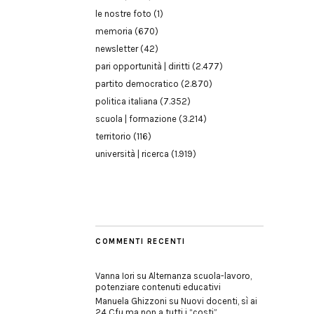
le nostre foto
(1)
memoria
(670)
newsletter
(42)
pari opportunità | diritti
(2.477)
partito democratico
(2.870)
politica italiana
(7.352)
scuola | formazione
(3.214)
territorio
(116)
università | ricerca
(1.919)
COMMENTI RECENTI
Vanna Iori
su
Alternanza scuola-lavoro,
potenziare contenuti educativi
Manuela Ghizzoni
su
Nuovi docenti, sì ai
24 Cfu ma non a tutti i “costi”