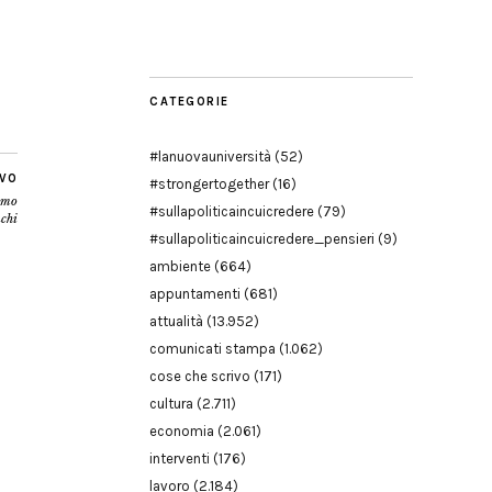
Modena
CATEGORIE
#lanuovauniversità
(52)
IVO
#strongertogether
(16)
simo
#sullapoliticaincuicredere
(79)
chi
#sullapoliticaincuicredere_pensieri
(9)
ambiente
(664)
appuntamenti
(681)
attualità
(13.952)
comunicati stampa
(1.062)
cose che scrivo
(171)
cultura
(2.711)
economia
(2.061)
interventi
(176)
lavoro
(2.184)