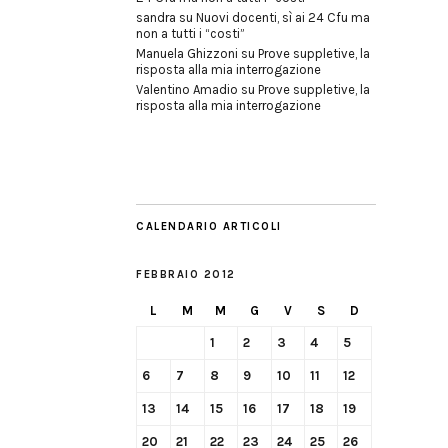
sandra
su
Nuovi docenti, sì ai 24 Cfu ma
non a tutti i “costi”
Manuela Ghizzoni
su
Prove suppletive, la
risposta alla mia interrogazione
Valentino Amadio
su
Prove suppletive, la
risposta alla mia interrogazione
CALENDARIO ARTICOLI
FEBBRAIO 2012
L
M
M
G
V
S
D
1
2
3
4
5
6
7
8
9
10
11
12
13
14
15
16
17
18
19
20
21
22
23
24
25
26