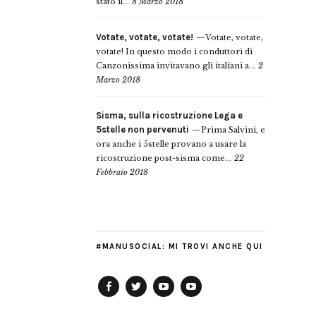
stato il...
8 Marzo 2018
Votate, votate, votate!
Votate, votate,
votate! In questo modo i conduttori di
Canzonissima invitavano gli italiani a...
2
Marzo 2018
Sisma, sulla ricostruzione Lega e
5stelle non pervenuti
Prima Salvini, e
ora anche i 5stelle provano a usare la
ricostruzione post-sisma come...
22
Febbraio 2018
#MANUSOCIAL: MI TROVI ANCHE QUI
Facebook
Twitter
YouTube
YouTube
Manu
PD