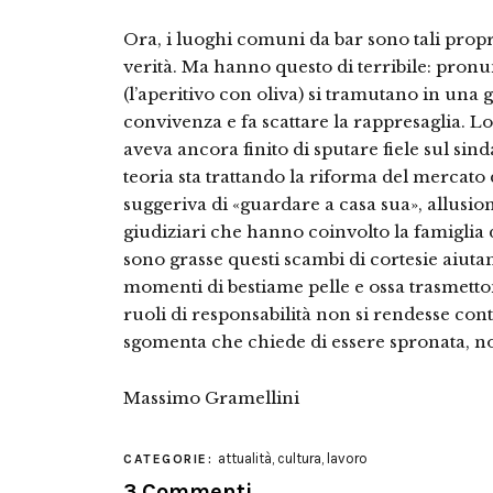
Ora, i luoghi comuni da bar sono tali pro
verità. Ma hanno questo di terribile: pronu
(l’aperitivo con oliva) si tramutano in una
convivenza e fa scattare la rappresaglia. Lo
aveva ancora finito di sputare fiele sul sind
teoria sta trattando la riforma del mercato 
suggeriva di «guardare a casa sua», allusi
giudiziari che hanno coinvolto la famiglia
sono grasse questi scambi di cortesie aiuta
momenti di bestiame pelle e ossa trasmett
ruoli di responsabilità non si rendesse con
sgomenta che chiede di essere spronata, n
Massimo Gramellini
attualità
,
cultura
,
lavoro
CATEGORIE:
3 Commenti