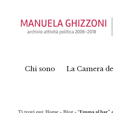
Chi sono
La Camera de
Ti trovi qui:
Home
»
Blog
»
“Emma al bar”,