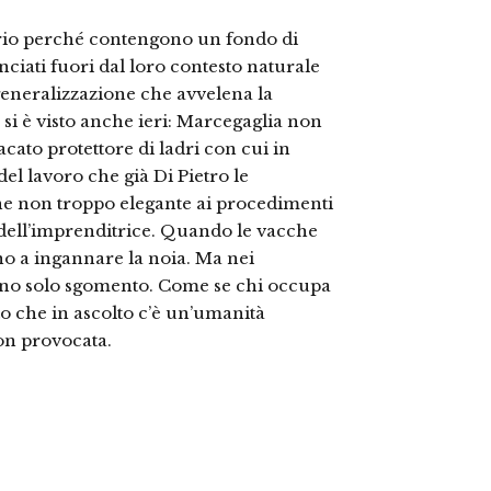
prio perché contengono un fondo di
nciati fuori dal loro contesto naturale
 generalizzazione che avvelena la
 si è visto anche ieri: Marcegaglia non
acato protettore di ladri con cui in
del lavoro che già Di Pietro le
one non troppo elegante ai procedimenti
 dell’imprenditrice. Quando le vacche
no a ingannare la noia. Ma nei
ono solo sgomento. Come se chi occupa
to che in ascolto c’è un’umanità
on provocata.