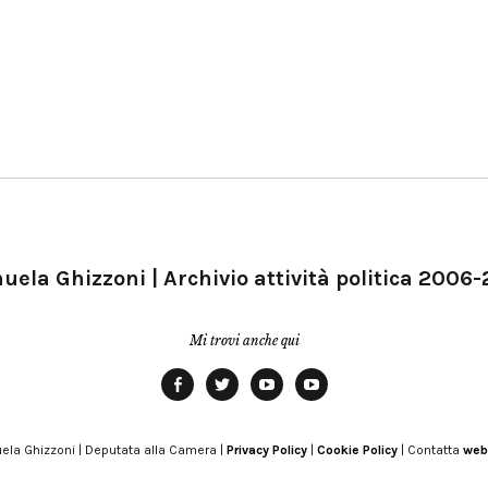
ela Ghizzoni | Archivio attività politica 2006
Mi trovi anche qui
Facebook
Twitter
YouTube
YouTube
Manu
PD
Modena
ela Ghizzoni | Deputata alla Camera |
Privacy Policy
|
Cookie Policy
| Contatta
web