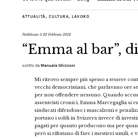
ATTUALITÀ
,
CULTURA
,
LAVORO
Pubblicato il
22 Febbraio 2012
“Emma al bar”, d
scritto da
Manuela Ghizzoni
Mi ritrovo sempre più spesso a tessere contr
vecchi democristiani, che parlavano ore se
per non offendere nessuno. Quando accusa i 
assenteisti cronici, Emma Marcegaglia si esi
sindacati difendono i mascalzoni e penalizz
portano i soldi in Svizzera invece di inves
pagati per quanto producono ma per quanto
però si rifiutano di fare i mestieri umili, 