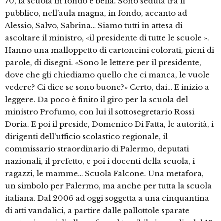
70, la scuola in fondo è bella. Sono seduta tra il
pubblico, nell’aula magna, in fondo, accanto ad
Alessio, Salvo, Sabrina… Siamo tutti in attesa di
ascoltare il ministro, «il presidente di tutte le scuole ».
Hanno una malloppetto di cartoncini colorati, pieni di
parole, di disegni. «Sono le lettere per il presidente,
dove che gli chiediamo quello che ci manca, le vuole
vedere? Ci dice se sono buone?» Certo, dai… E inizio a
leggere. Da poco è finito il giro per la scuola del
ministro Profumo, con lui il sottosegretario Rossi
Doria. E poi il preside, Domenico Di Fatta, le autorità, i
dirigenti dell’ufficio scolastico regionale, il
commissario straordinario di Palermo, deputati
nazionali, il prefetto, e poi i docenti della scuola, i
ragazzi, le mamme… Scuola Falcone. Una metafora,
un simbolo per Palermo, ma anche per tutta la scuola
italiana. Dal 2006 ad oggi soggetta a una cinquantina
di atti vandalici, a partire dalle pallottole sparate