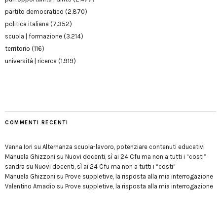
partito democratico
(2.870)
politica italiana
(7.352)
scuola | formazione
(3.214)
territorio
(116)
università | ricerca
(1.919)
COMMENTI RECENTI
Vanna Iori
su
Alternanza scuola-lavoro, potenziare contenuti educativi
Manuela Ghizzoni
su
Nuovi docenti, sì ai 24 Cfu ma non a tutti i “costi”
sandra
su
Nuovi docenti, sì ai 24 Cfu ma non a tutti i “costi”
Manuela Ghizzoni
su
Prove suppletive, la risposta alla mia interrogazione
Valentino Amadio
su
Prove suppletive, la risposta alla mia interrogazione