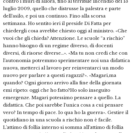
contro i muri di allora, fino al terribile incendio del 13
luglio 2009, quello che distrusse la palestra e parte
dell’asilo, e poi un continuo. Fino alla scorsa
settimana. Ho sentito ieri il preside Di Fatta per
chiedergli cosa avrebbe chiesto oggi al ministro. «Che
vuoi che gli chieda? Attenzione. Le scuole “a rischio”
hanno bisogno di un regime diverso, di docenti
diversi, di risorse diverse…». «Ma tu non credi che con
l’autonomia potremmo sperimentare noi una didattica
nuova, metterci al lavoro per reinventarci un modo
nuovo per parlare a questi ragazzi?». «Magari,ma
quando? Ogni giorno arrivo alla fine della giornata
emi ripeto: oggi che ho fatto?Ho solo inseguito
emergenze. Magari potessimo pensare a quello. La
didattica. Che poi sarebbe l’unica cosa a cui pensare
vero? In tempo di pace. Io qua ho la guerra». Gestire il
quotidiano in una scuola a rischio non è facile.
L’attimo di follia interno si somma all’attimo di follia