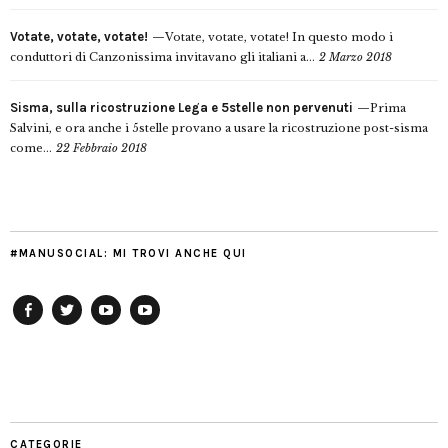
Votate, votate, votate!
Votate, votate, votate! In questo modo i
conduttori di Canzonissima invitavano gli italiani a...
2 Marzo 2018
Sisma, sulla ricostruzione Lega e 5stelle non pervenuti
Prima
Salvini, e ora anche i 5stelle provano a usare la ricostruzione post-sisma
come...
22 Febbraio 2018
#MANUSOCIAL: MI TROVI ANCHE QUI
Facebook
Twitter
YouTube
YouTube
Manu
PD
Modena
CATEGORIE