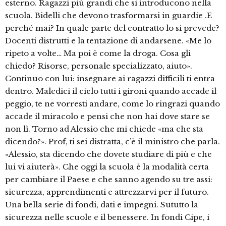
esterno. Ragazzi più grandi che si introducono nella
scuola. Bidelli che devono trasformarsi in guardie .E
perché mai? In quale parte del contratto lo si prevede?
Docenti distrutti e la tentazione di andarsene. «Me lo
ripeto a volte… Ma poi è come la droga. Cosa gli
chiedo? Risorse, personale specializzato, aiuto».
Continuo con lui: insegnare ai ragazzi difficili ti entra
dentro. Maledici il cielo tutti i gironi quando accade il
peggio, te ne vorresti andare, come lo ringrazi quando
accade il miracolo e pensi che non hai dove stare se
non lì. Torno ad Alessio che mi chiede «ma che sta
dicendo?». Prof, ti sei distratta, c’è il ministro che parla.
«Alessio, sta dicendo che dovete studiare di più e che
lui vi aiuterà». Che oggi la scuola è la modalità certa
per cambiare il Paese e che sanno agendo su tre assi:
sicurezza, apprendimenti e attrezzarvi per il futuro.
Una bella serie di fondi, dati e impegni. Sututto la
sicurezza nelle scuole e il benessere. In fondi Cipe, i