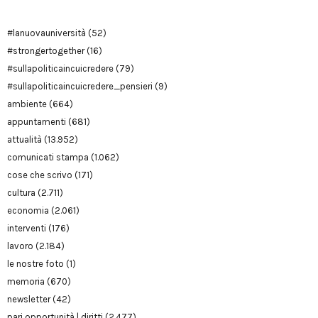
#lanuovauniversità
(52)
#strongertogether
(16)
#sullapoliticaincuicredere
(79)
#sullapoliticaincuicredere_pensieri
(9)
ambiente
(664)
appuntamenti
(681)
attualità
(13.952)
comunicati stampa
(1.062)
cose che scrivo
(171)
cultura
(2.711)
economia
(2.061)
interventi
(176)
lavoro
(2.184)
le nostre foto
(1)
memoria
(670)
newsletter
(42)
pari opportunità | diritti
(2.477)