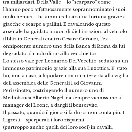
tra miliardari. Della Valle – lo “scarparo” come
l’hanno poco affettuosamente soprannominato i suoi
molti nemici – ha ammucchiato una fortuna grazie a
giacche e scarpe a pallini. E cavalcando questo
arsenale ha guidato a suon di dichiarazioni al vetriolo
il blitz in Generali contro Cesare Geronzi, l’ex
onnipotente numero uno della Banca di Roma da lui
degradato al ruolo di «arzillo vecchietto».
Lo stesso vale per Leonardo Del Vecchio, seduto su un
immenso patrimonio grazie alla sua Luxottica. E’ stato
lui, non a caso, a liquidare con un’intervista alla vigilia
dell’assemblea delle Generali l’ad Giovanni
Perissinotto, costringendo il numero uno di
Mediobanca Alberto Nagel, da sempre vicinissimo al
manager del Leone, a dargli il benservito.
Il passato, quando il gioco si fa duro, non conta più. I
Ligresti – sperperati i loro risparmi
(purtroppo anche quelli dei loro soci) in cavalli,