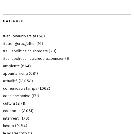
CATEGORIE
#lanuovauniversità
(52)
#strongertogether
(16)
#sullapoliticaincuicredere
(79)
#sullapoliticaincuicredere_pensieri
(9)
ambiente
(664)
appuntamenti
(681)
attualità
(13.952)
comunicati stampa
(1.062)
cose che scrivo
(171)
cultura
(2.711)
economia
(2.061)
interventi
(176)
lavoro
(2.184)
le nostre foto
(1)