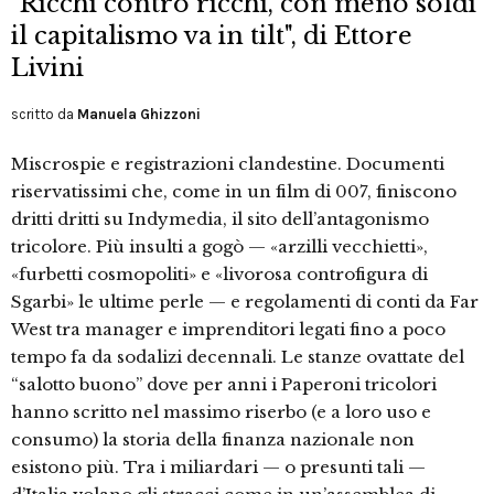
"Ricchi contro ricchi, con meno soldi
il capitalismo va in tilt", di Ettore
Livini
scritto da
Manuela Ghizzoni
Miscrospie e registrazioni clandestine. Documenti
riservatissimi che, come in un film di 007, finiscono
dritti dritti su Indymedia, il sito dell’antagonismo
tricolore. Più insulti a gogò — «arzilli vecchietti»,
«furbetti cosmopoliti» e «livorosa controfigura di
Sgarbi» le ultime perle — e regolamenti di conti da Far
West tra manager e imprenditori legati fino a poco
tempo fa da sodalizi decennali. Le stanze ovattate del
“salotto buono” dove per anni i Paperoni tricolori
hanno scritto nel massimo riserbo (e a loro uso e
consumo) la storia della finanza nazionale non
esistono più. Tra i miliardari — o presunti tali —