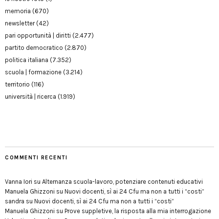
memoria
(670)
newsletter
(42)
pari opportunità | diritti
(2.477)
partito democratico
(2.870)
politica italiana
(7.352)
scuola | formazione
(3.214)
territorio
(116)
università | ricerca
(1.919)
COMMENTI RECENTI
Vanna Iori
su
Alternanza scuola-lavoro, potenziare contenuti educativi
Manuela Ghizzoni
su
Nuovi docenti, sì ai 24 Cfu ma non a tutti i “costi”
sandra
su
Nuovi docenti, sì ai 24 Cfu ma non a tutti i “costi”
Manuela Ghizzoni
su
Prove suppletive, la risposta alla mia interrogazione