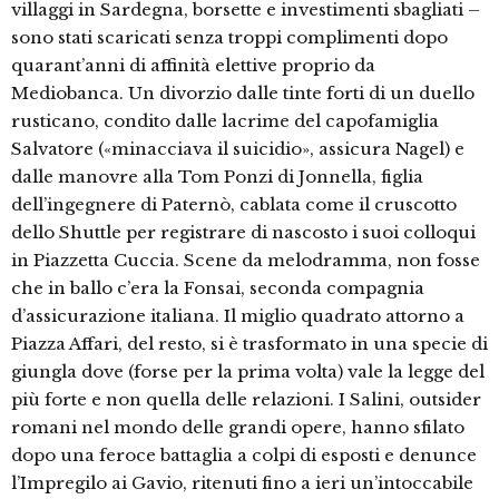
villaggi in Sardegna, borsette e investimenti sbagliati –
sono stati scaricati senza troppi complimenti dopo
quarant’anni di affinità elettive proprio da
Mediobanca. Un divorzio dalle tinte forti di un duello
rusticano, condito dalle lacrime del capofamiglia
Salvatore («minacciava il suicidio», assicura Nagel) e
dalle manovre alla Tom Ponzi di Jonnella, figlia
dell’ingegnere di Paternò, cablata come il cruscotto
dello Shuttle per registrare di nascosto i suoi colloqui
in Piazzetta Cuccia. Scene da melodramma, non fosse
che in ballo c’era la Fonsai, seconda compagnia
d’assicurazione italiana. Il miglio quadrato attorno a
Piazza Affari, del resto, si è trasformato in una specie di
giungla dove (forse per la prima volta) vale la legge del
più forte e non quella delle relazioni. I Salini, outsider
romani nel mondo delle grandi opere, hanno sfilato
dopo una feroce battaglia a colpi di esposti e denunce
l’Impregilo ai Gavio, ritenuti fino a ieri un’intoccabile