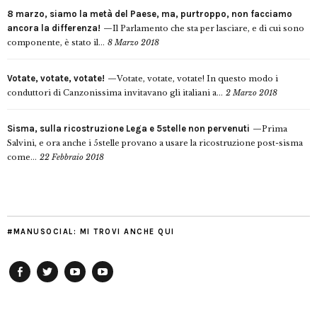
8 marzo, siamo la metà del Paese, ma, purtroppo, non facciamo
ancora la differenza!
Il Parlamento che sta per lasciare, e di cui sono
componente, è stato il...
8 Marzo 2018
Votate, votate, votate!
Votate, votate, votate! In questo modo i
conduttori di Canzonissima invitavano gli italiani a...
2 Marzo 2018
Sisma, sulla ricostruzione Lega e 5stelle non pervenuti
Prima
Salvini, e ora anche i 5stelle provano a usare la ricostruzione post-sisma
come...
22 Febbraio 2018
#MANUSOCIAL: MI TROVI ANCHE QUI
Facebook
Twitter
YouTube
YouTube
Manu
PD
Modena