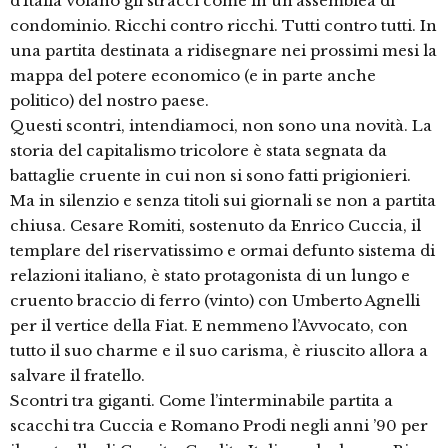
d’Italia volano gli stracci come in un’assemblea di
condominio. Ricchi contro ricchi. Tutti contro tutti. In
una partita destinata a ridisegnare nei prossimi mesi la
mappa del potere economico (e in parte anche
politico) del nostro paese.
Questi scontri, intendiamoci, non sono una novità. La
storia del capitalismo tricolore è stata segnata da
battaglie cruente in cui non si sono fatti prigionieri.
Ma in silenzio e senza titoli sui giornali se non a partita
chiusa. Cesare Romiti, sostenuto da Enrico Cuccia, il
templare del riservatissimo e ormai defunto sistema di
relazioni italiano, è stato protagonista di un lungo e
cruento braccio di ferro (vinto) con Umberto Agnelli
per il vertice della Fiat. E nemmeno l’Avvocato, con
tutto il suo charme e il suo carisma, è riuscito allora a
salvare il fratello.
Scontri tra giganti. Come l’interminabile partita a
scacchi tra Cuccia e Romano Prodi negli anni ’90 per