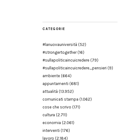
Modena
CATEGORIE
#lanuovauniversità
(52)
#strongertogether
(16)
#sullapoliticaincuicredere
(79)
#sullapoliticaincuicredere_pensieri
(9)
ambiente
(664)
appuntamenti
(681)
attualità
(13.952)
comunicati stampa
(1.062)
cose che scrivo
(171)
cultura
(2.711)
economia
(2.061)
interventi
(176)
lavoro
(2.184)