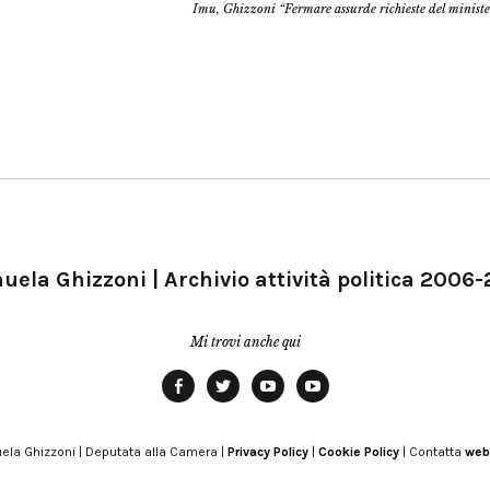
Imu, Ghizzoni “Fermare assurde richieste del minist
ela Ghizzoni | Archivio attività politica 2006
Mi trovi anche qui
Facebook
Twitter
YouTube
YouTube
Manu
PD
Modena
ela Ghizzoni | Deputata alla Camera |
Privacy Policy
|
Cookie Policy
| Contatta
web