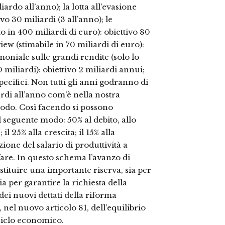
liardo all’anno); la lotta all’evasione
vo 30 miliardi (3 all’anno); le
o in 400 miliardi di euro): obiettivo 80
ew (stimabile in 70 miliardi di euro):
imoniale sulle grandi rendite (solo lo
0 miliardi): obiettivo 2 miliardi annui;
 specifici. Non tutti gli anni godranno di
liardi all’anno com’è nella nostra
iodo. Così facendo si possono
 seguente modo: 50% al debito, allo
l 25% alla crescita; il 15% alla
zione del salario di produttività a
fare. In questo schema l’avanzo di
ostituire una importante riserva, sia per
ia per garantire la richiesta della
 dei nuovi dettati della riforma
nel nuovo articolo 81, dell’equilibrio
 ciclo economico.