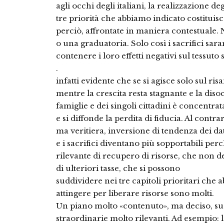
agli occhi degli italiani, la realizzazione deg
tre priorità che abbiamo indicato costitui
perciò, affrontate in maniera contestuale
o una graduatoria. Solo così i sacrifici sar
contenere i loro effetti negativi sul tessuto 
.
infatti evidente che se si agisce solo sul r
mentre la crescita resta stagnante e la dis
famiglie e dei singoli cittadini è concentrat
e si diffonde la perdita di fiducia. Al contr
ma veritiera, inversione di tendenza dei da
e i sacrifici diventano più sopportabili per
rilevante di recupero di risorse, che non d
di ulteriori tasse, che si possono
suddividere nei tre capitoli prioritari che 
attingere per liberare risorse sono molti.
Un piano molto «contenuto», ma deciso, su
straordinarie molto rilevanti. Ad esempio: l