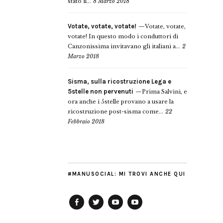
stato il...
8 Marzo 2018
Votate, votate, votate!
Votate, votate,
votate! In questo modo i conduttori di
Canzonissima invitavano gli italiani a...
2
Marzo 2018
Sisma, sulla ricostruzione Lega e
5stelle non pervenuti
Prima Salvini, e
ora anche i 5stelle provano a usare la
ricostruzione post-sisma come...
22
Febbraio 2018
#MANUSOCIAL: MI TROVI ANCHE QUI
Facebook
Twitter
YouTube
YouTube
Manu
PD