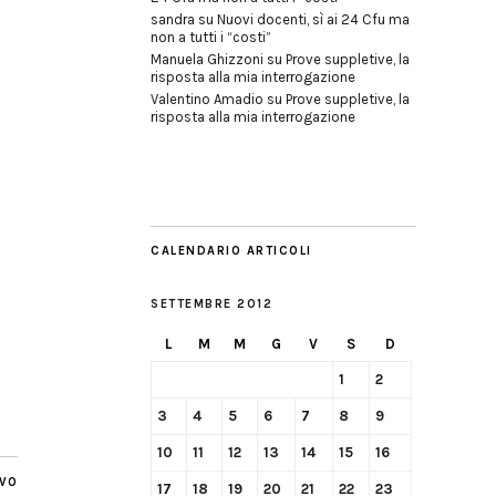
sandra
su
Nuovi docenti, sì ai 24 Cfu ma
non a tutti i “costi”
Manuela Ghizzoni
su
Prove suppletive, la
risposta alla mia interrogazione
Valentino Amadio
su
Prove suppletive, la
risposta alla mia interrogazione
CALENDARIO ARTICOLI
SETTEMBRE 2012
L
M
M
G
V
S
D
1
2
3
4
5
6
7
8
9
10
11
12
13
14
15
16
IVO
17
18
19
20
21
22
23