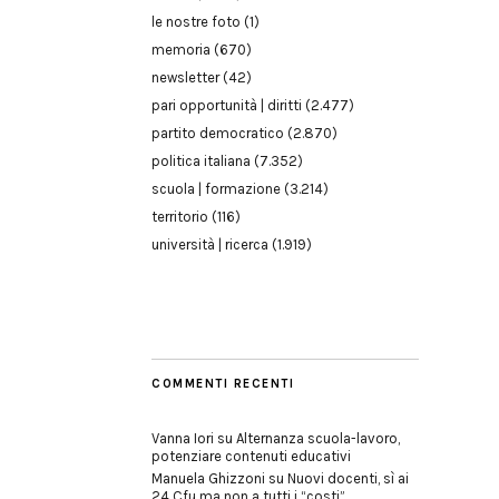
le nostre foto
(1)
memoria
(670)
newsletter
(42)
pari opportunità | diritti
(2.477)
partito democratico
(2.870)
politica italiana
(7.352)
scuola | formazione
(3.214)
territorio
(116)
università | ricerca
(1.919)
COMMENTI RECENTI
Vanna Iori
su
Alternanza scuola-lavoro,
potenziare contenuti educativi
Manuela Ghizzoni
su
Nuovi docenti, sì ai
24 Cfu ma non a tutti i “costi”