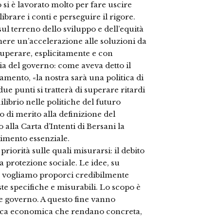
 si è lavorato molto per fare uscire
ibrare i conti e perseguire il rigore.
sul terreno dello sviluppo e dell’equità
mere un’accelerazione alle soluzioni da
cuperare, esplicitamente e con
ia del governo: come aveva detto il
amento, «la nostra sarà una politica di
 due punti si tratterà di superare ritardi
librio nelle politiche del futuro
di merito alla definizione del
lla Carta d’Intenti di Bersani la
rimento essenziale.
iorità sulle quali misurarsi: il debito
a protezione sociale. Le idee, su
se vogliamo proporci credibilmente
te specifiche e misurabili. Lo scopo è
le governo. A questo fine vanno
itica economica che rendano concreta,