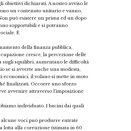
li obiettivi dichiarati. A nostro avviso le
scono un contenuto unitario e vanno,
. Non può esistere un prima ed un dopo
anno sopportabili e si potranno
sociale. È
isanamento della finanza pubblica,
occupazione cresce, la percezione delle
a sugli squilibri, aumentano le difficoltà
ario se si avverte anche una modesta,
ti economici, il volano si mette in moto
ché finalizzati. Occorre uno sforzo
eve avvenire attraverso l’imposizione
abbiamo individuato. I bacini dai quali
 alcune voci può produrre entrate
a lotta alla corruzione (stimata in 60