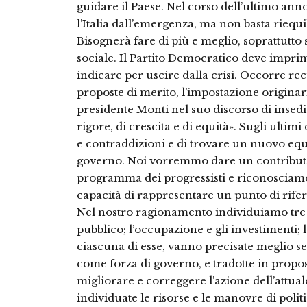
guidare il Paese. Nel corso dell’ultimo anno
l’Italia dall’emergenza, ma non basta riequil
Bisognerà fare di più e meglio, soprattutto 
sociale. Il Partito Democratico deve impri
indicare per uscire dalla crisi. Occorre re
proposte di merito, l’impostazione originar
presidente Monti nel suo discorso di insedi
rigore, di crescita e di equità». Sugli ultimi
e contraddizioni e di trovare un nuovo equi
governo. Noi vorremmo dare un contributo 
programma dei progressisti e riconosciamo a
capacità di rappresentare un punto di rife
Nel nostro ragionamento individuiamo tre pr
pubblico; l’occupazione e gli investimenti; l
ciascuna di esse, vanno precisate meglio 
come forza di governo, e tradotte in propos
migliorare e correggere l’azione dell’attua
individuate le risorse e le manovre di pol