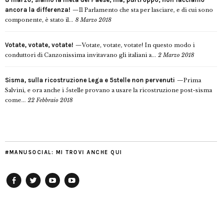
ancora la differenza!
Il Parlamento che sta per lasciare, e di cui sono
componente, è stato il...
8 Marzo 2018
Votate, votate, votate!
Votate, votate, votate! In questo modo i
conduttori di Canzonissima invitavano gli italiani a...
2 Marzo 2018
Sisma, sulla ricostruzione Lega e 5stelle non pervenuti
Prima
Salvini, e ora anche i 5stelle provano a usare la ricostruzione post-sisma
come...
22 Febbraio 2018
#MANUSOCIAL: MI TROVI ANCHE QUI
Facebook
Twitter
YouTube
YouTube
Manu
PD
Modena