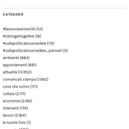
CATEGORIE
#lanuovauniversità
(52)
#strongertogether
(16)
#sullapoliticaincuicredere
(79)
#sullapoliticaincuicredere_pensieri
(9)
ambiente
(664)
appuntamenti
(681)
attualità
(13.952)
comunicati stampa
(1.062)
cose che scrivo
(171)
cultura
(2.711)
economia
(2.061)
interventi
(176)
lavoro
(2.184)
le nostre foto
(1)