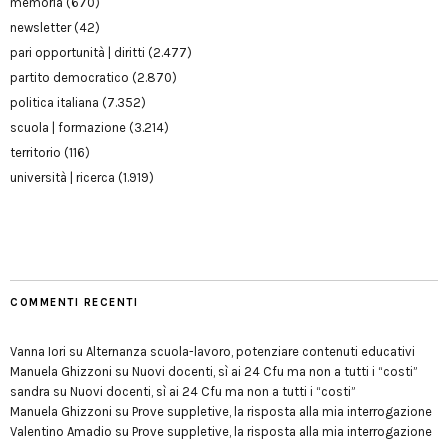
memoria
(670)
newsletter
(42)
pari opportunità | diritti
(2.477)
partito democratico
(2.870)
politica italiana
(7.352)
scuola | formazione
(3.214)
territorio
(116)
università | ricerca
(1.919)
COMMENTI RECENTI
Vanna Iori
su
Alternanza scuola-lavoro, potenziare contenuti educativi
Manuela Ghizzoni
su
Nuovi docenti, sì ai 24 Cfu ma non a tutti i “costi”
sandra
su
Nuovi docenti, sì ai 24 Cfu ma non a tutti i “costi”
Manuela Ghizzoni
su
Prove suppletive, la risposta alla mia interrogazione
Valentino Amadio
su
Prove suppletive, la risposta alla mia interrogazione