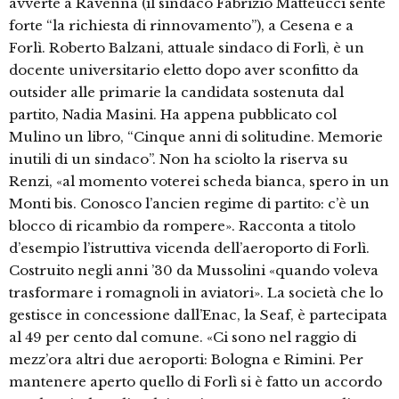
avverte a Ravenna (il sindaco Fabrizio Matteucci sente
forte “la richiesta di rinnovamento”), a Cesena e a
Forlì. Roberto Balzani, attuale sindaco di Forlì, è un
docente universitario eletto dopo aver sconfitto da
outsider alle primarie la candidata sostenuta dal
partito, Nadia Masini. Ha appena pubblicato col
Mulino un libro, “Cinque anni di solitudine. Memorie
inutili di un sindaco”. Non ha sciolto la riserva su
Renzi, «al momento voterei scheda bianca, spero in un
Monti bis. Conosco l’ancien regime di partito: c’è un
blocco di ricambio da rompere». Racconta a titolo
d’esempio l’istruttiva vicenda dell’aeroporto di Forlì.
Costruito negli anni ’30 da Mussolini «quando voleva
trasformare i romagnoli in aviatori». La società che lo
gestisce in concessione dall’Enac, la Seaf, è partecipata
al 49 per cento dal comune. «Ci sono nel raggio di
mezz’ora altri due aeroporti: Bologna e Rimini. Per
mantenere aperto quello di Forlì si è fatto un accordo