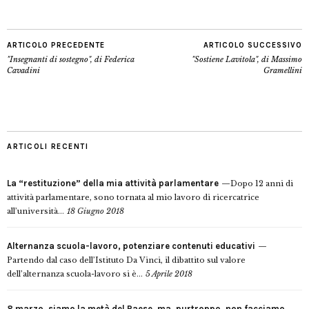
ARTICOLO PRECEDENTE
ARTICOLO SUCCESSIVO
"Insegnanti di sostegno", di Federica
"Sostiene Lavitola", di Massimo
Cavadini
Gramellini
ARTICOLI RECENTI
La “restituzione” della mia attività parlamentare
Dopo 12 anni di
attività parlamentare, sono tornata al mio lavoro di ricercatrice
all’università...
18 Giugno 2018
Alternanza scuola-lavoro, potenziare contenuti educativi
Partendo dal caso dell’Istituto Da Vinci, il dibattito sul valore
dell’alternanza scuola-lavoro si è...
5 Aprile 2018
8 marzo, siamo la metà del Paese, ma, purtroppo, non facciamo