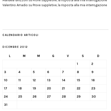
Manuela Ghizzoni
su
Prove suppletive, la risposta alla mia interrogazione
Valentino Amadio
su
Prove suppletive, la risposta alla mia interrogazione
CALENDARIO ARTICOLI
DICEMBRE 2012
L
M
M
G
V
S
D
1
2
3
4
5
6
7
8
9
10
11
12
13
14
15
16
17
18
19
20
21
22
23
24
25
26
27
28
29
30
31