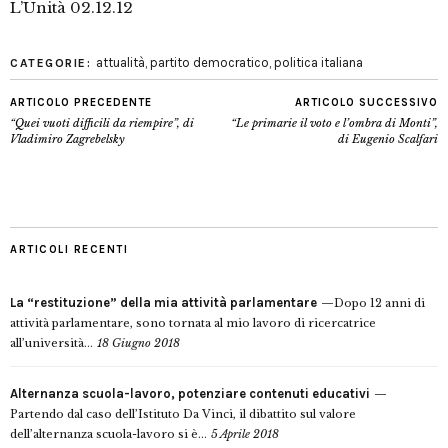
L’Unità 02.12.12
attualità
,
partito democratico
,
politica italiana
CATEGORIE:
ARTICOLO PRECEDENTE
ARTICOLO SUCCESSIVO
“Quei vuoti difficili da riempire”, di
“Le primarie il voto e l’ombra di Monti”,
Vladimiro Zagrebelsky
di Eugenio Scalfari
ARTICOLI RECENTI
La “restituzione” della mia attività parlamentare
Dopo 12 anni di
attività parlamentare, sono tornata al mio lavoro di ricercatrice
all’università...
18 Giugno 2018
Alternanza scuola-lavoro, potenziare contenuti educativi
Partendo dal caso dell’Istituto Da Vinci, il dibattito sul valore
dell’alternanza scuola-lavoro si è...
5 Aprile 2018