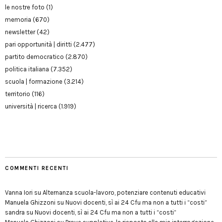
le nostre foto
(1)
memoria
(670)
newsletter
(42)
pari opportunità | diritti
(2.477)
partito democratico
(2.870)
politica italiana
(7.352)
scuola | formazione
(3.214)
territorio
(116)
università | ricerca
(1.919)
COMMENTI RECENTI
Vanna Iori
su
Alternanza scuola-lavoro, potenziare contenuti educativi
Manuela Ghizzoni
su
Nuovi docenti, sì ai 24 Cfu ma non a tutti i “costi”
sandra
su
Nuovi docenti, sì ai 24 Cfu ma non a tutti i “costi”