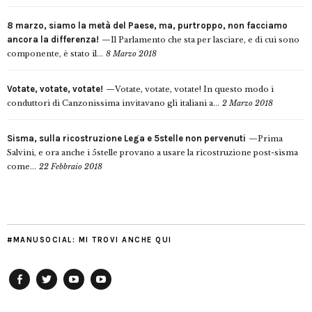
8 marzo, siamo la metà del Paese, ma, purtroppo, non facciamo
ancora la differenza!
Il Parlamento che sta per lasciare, e di cui sono
componente, è stato il...
8 Marzo 2018
Votate, votate, votate!
Votate, votate, votate! In questo modo i
conduttori di Canzonissima invitavano gli italiani a...
2 Marzo 2018
Sisma, sulla ricostruzione Lega e 5stelle non pervenuti
Prima
Salvini, e ora anche i 5stelle provano a usare la ricostruzione post-sisma
come...
22 Febbraio 2018
#MANUSOCIAL: MI TROVI ANCHE QUI
Facebook
Twitter
YouTube
YouTube
Manu
PD