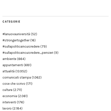
Modena
CATEGORIE
#lanuovauniversità
(52)
#strongertogether
(16)
#sullapoliticaincuicredere
(79)
#sullapoliticaincuicredere_pensieri
(9)
ambiente
(664)
appuntamenti
(681)
attualità
(13.952)
comunicati stampa
(1.062)
cose che scrivo
(171)
cultura
(2.711)
economia
(2.061)
interventi
(176)
lavoro
(2.184)