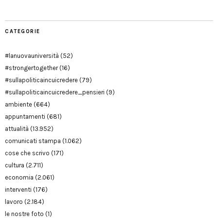
CATEGORIE
#lanuovauniversità
(52)
#strongertogether
(16)
#sullapoliticaincuicredere
(79)
#sullapoliticaincuicredere_pensieri
(9)
ambiente
(664)
appuntamenti
(681)
attualità
(13.952)
comunicati stampa
(1.062)
cose che scrivo
(171)
cultura
(2.711)
economia
(2.061)
interventi
(176)
lavoro
(2.184)
le nostre foto
(1)