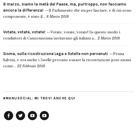
8 marzo, siamo la metà del Paese, ma, purtroppo, non facciamo
ancora la differenza!
Il Parlamento che sta per lasciare, e di cui sono
componente, è stato il...
8 Marzo 2018
Votate, votate, votate!
Votate, votate, votate! In questo modo i
conduttori di Canzonissima invitavano gli italiani a...
2 Marzo 2018
Sisma, sulla ricostruzione Lega e 5stelle non pervenuti
Prima
Salvini, e ora anche i 5stelle provano a usare la ricostruzione post-sisma
come...
22 Febbraio 2018
#MANUSOCIAL: MI TROVI ANCHE QUI
Facebook
Twitter
YouTube
YouTube
Manu
PD
Modena