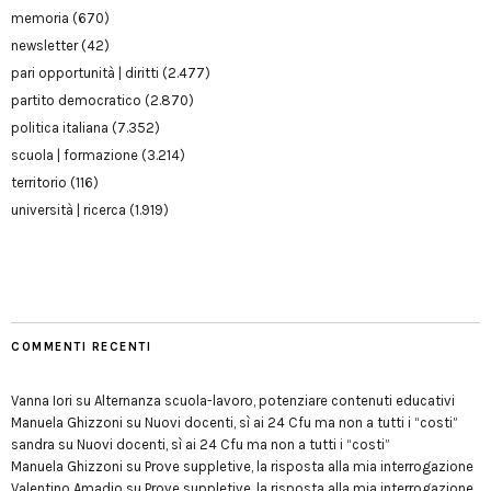
memoria
(670)
newsletter
(42)
pari opportunità | diritti
(2.477)
partito democratico
(2.870)
politica italiana
(7.352)
scuola | formazione
(3.214)
territorio
(116)
università | ricerca
(1.919)
COMMENTI RECENTI
Vanna Iori
su
Alternanza scuola-lavoro, potenziare contenuti educativi
Manuela Ghizzoni
su
Nuovi docenti, sì ai 24 Cfu ma non a tutti i “costi”
sandra
su
Nuovi docenti, sì ai 24 Cfu ma non a tutti i “costi”
Manuela Ghizzoni
su
Prove suppletive, la risposta alla mia interrogazione
Valentino Amadio
su
Prove suppletive, la risposta alla mia interrogazione