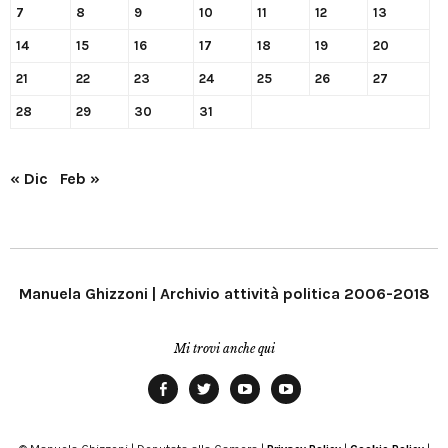
7
8
9
10
11
12
13
14
15
16
17
18
19
20
21
22
23
24
25
26
27
28
29
30
31
« Dic
Feb »
Manuela Ghizzoni | Archivio attività politica 2006-2018
Mi trovi anche qui
Facebook
Twitter
YouTube
YouTube
Manu
PD
Modena