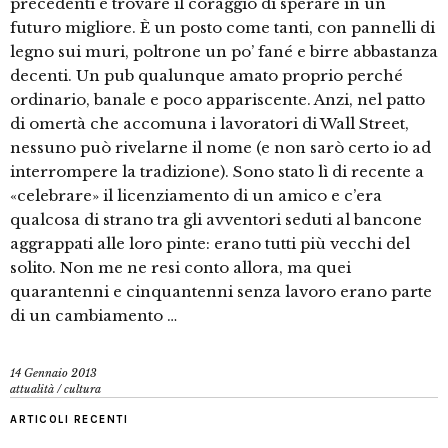
precedenti e trovare il coraggio di sperare in un
futuro migliore. È un posto come tanti, con pannelli di
legno sui muri, poltrone un po’ fané e birre abbastanza
decenti. Un pub qualunque amato proprio perché
ordinario, banale e poco appariscente. Anzi, nel patto
di omertà che accomuna i lavoratori di Wall Street,
nessuno può rivelarne il nome (e non sarò certo io ad
interrompere la tradizione). Sono stato lì di recente a
«celebrare» il licenziamento di un amico e c’era
qualcosa di strano tra gli avventori seduti al bancone
aggrappati alle loro pinte: erano tutti più vecchi del
solito. Non me ne resi conto allora, ma quei
quarantenni e cinquantenni senza lavoro erano parte
di un cambiamento …
14 Gennaio 2013
attualità
/
cultura
ARTICOLI RECENTI