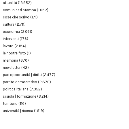
attualità
(13.952)
comunicati stampa
(1.062)
cose che scrivo
(171)
cultura
(2.711)
economia
(2.061)
interventi
(176)
lavoro
(2.184)
le nostre foto
(1)
memoria
(670)
newsletter
(42)
pari opportunità | diritti
(2.477)
partito democratico
(2.870)
politica italiana
(7.352)
scuola | formazione
(3.214)
territorio
(116)
università | ricerca
(1.919)