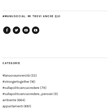
#MANUSOCIAL: MI TROVI ANCHE QUI
Facebook
Twitter
YouTube
YouTube
Manu
PD
Modena
CATEGORIE
#lanuovauniversità
(52)
#strongertogether
(16)
#sullapoliticaincuicredere
(79)
#sullapoliticaincuicredere_pensieri
(9)
ambiente
(664)
appuntamenti
(681)