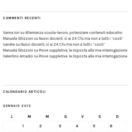
COMMENTI RECENTI
Vanna Iori
su
Alternanza scuola-lavoro, potenziare contenuti educativi
Manuela Ghizzoni
su
Nuovi docenti, sì ai 24 Cfu ma non a tutti i “costi”
sandra
su
Nuovi docenti, sì ai 24 Cfu ma non a tutti i “costi”
Manuela Ghizzoni
su
Prove suppletive, la risposta alla mia interrogazione
Valentino Amadio
su
Prove suppletive, la risposta alla mia interrogazione
CALENDARIO ARTICOLI
GENNAIO 2013
L
M
M
G
V
S
D
1
2
3
4
5
6