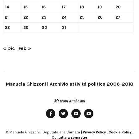
14
15
16
17
18
19
20
21
22
23
24
25
26
27
28
29
30
31
« Dic
Feb »
Manuela Ghizzoni | Archivio attività politica 2006-2018
Mi trovi anche qui
Facebook
Twitter
YouTube
YouTube
Manu
PD
Modena
© Manuela Ghizzoni | Deputata alla Camera |
Privacy Policy
|
Cookie Policy
|
Contatta
webmaster