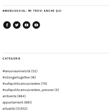
#MANUSOCIAL: MI TROVI ANCHE QUI
Facebook
Twitter
YouTube
YouTube
Manu
PD
Modena
CATEGORIE
#lanuovauniversità
(52)
#strongertogether
(16)
#sullapoliticaincuicredere
(79)
#sullapoliticaincuicredere_pensieri
(9)
ambiente
(664)
appuntamenti
(681)
attualità
(13.952)