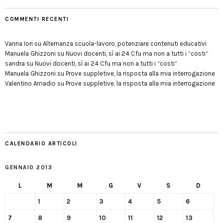
COMMENTI RECENTI
Vanna Iori
su
Alternanza scuola-lavoro, potenziare contenuti educativi
Manuela Ghizzoni
su
Nuovi docenti, sì ai 24 Cfu ma non a tutti i “costi”
sandra
su
Nuovi docenti, sì ai 24 Cfu ma non a tutti i “costi”
Manuela Ghizzoni
su
Prove suppletive, la risposta alla mia interrogazione
Valentino Amadio
su
Prove suppletive, la risposta alla mia interrogazione
CALENDARIO ARTICOLI
GENNAIO 2013
L
M
M
G
V
S
D
1
2
3
4
5
6
7
8
9
10
11
12
13