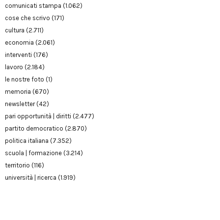
comunicati stampa
(1.062)
cose che scrivo
(171)
cultura
(2.711)
economia
(2.061)
interventi
(176)
lavoro
(2.184)
le nostre foto
(1)
memoria
(670)
newsletter
(42)
pari opportunità | diritti
(2.477)
partito democratico
(2.870)
politica italiana
(7.352)
scuola | formazione
(3.214)
territorio
(116)
università | ricerca
(1.919)