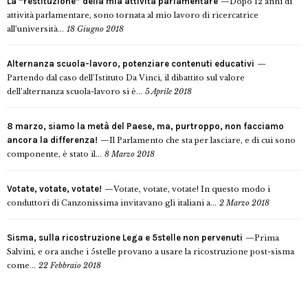
La “restituzione” della mia attività parlamentare
Dopo 12 anni di
attività parlamentare, sono tornata al mio lavoro di ricercatrice
all’università...
18 Giugno 2018
Alternanza scuola-lavoro, potenziare contenuti educativi
Partendo dal caso dell’Istituto Da Vinci, il dibattito sul valore
dell’alternanza scuola-lavoro si è...
5 Aprile 2018
8 marzo, siamo la metà del Paese, ma, purtroppo, non facciamo
ancora la differenza!
Il Parlamento che sta per lasciare, e di cui sono
componente, è stato il...
8 Marzo 2018
Votate, votate, votate!
Votate, votate, votate! In questo modo i
conduttori di Canzonissima invitavano gli italiani a...
2 Marzo 2018
Sisma, sulla ricostruzione Lega e 5stelle non pervenuti
Prima
Salvini, e ora anche i 5stelle provano a usare la ricostruzione post-sisma
come...
22 Febbraio 2018