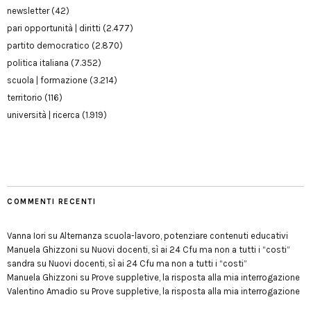
newsletter
(42)
pari opportunità | diritti
(2.477)
partito democratico
(2.870)
politica italiana
(7.352)
scuola | formazione
(3.214)
territorio
(116)
università | ricerca
(1.919)
COMMENTI RECENTI
Vanna Iori
su
Alternanza scuola-lavoro, potenziare contenuti educativi
Manuela Ghizzoni
su
Nuovi docenti, sì ai 24 Cfu ma non a tutti i “costi”
sandra
su
Nuovi docenti, sì ai 24 Cfu ma non a tutti i “costi”
Manuela Ghizzoni
su
Prove suppletive, la risposta alla mia interrogazione
Valentino Amadio
su
Prove suppletive, la risposta alla mia interrogazione