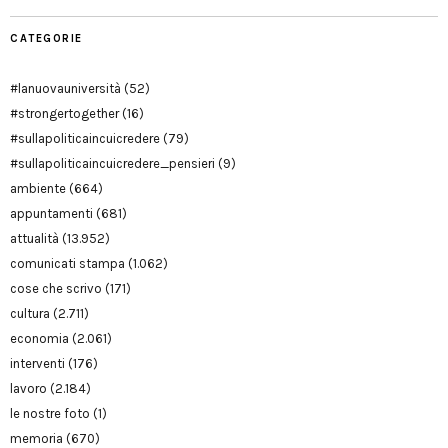
CATEGORIE
#lanuovauniversità
(52)
#strongertogether
(16)
#sullapoliticaincuicredere
(79)
#sullapoliticaincuicredere_pensieri
(9)
ambiente
(664)
appuntamenti
(681)
attualità
(13.952)
comunicati stampa
(1.062)
cose che scrivo
(171)
cultura
(2.711)
economia
(2.061)
interventi
(176)
lavoro
(2.184)
le nostre foto
(1)
memoria
(670)