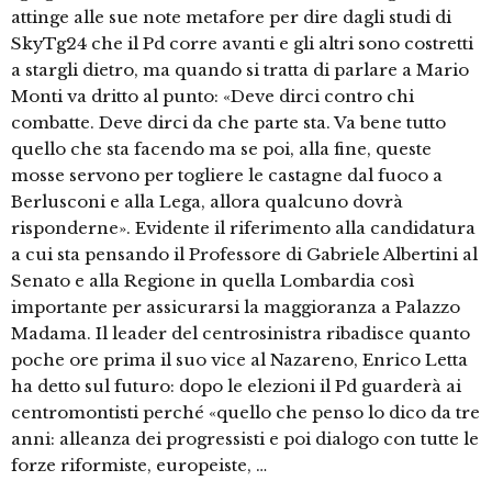
attinge alle sue note metafore per dire dagli studi di
SkyTg24 che il Pd corre avanti e gli altri sono costretti
a stargli dietro, ma quando si tratta di parlare a Mario
Monti va dritto al punto: «Deve dirci contro chi
combatte. Deve dirci da che parte sta. Va bene tutto
quello che sta facendo ma se poi, alla fine, queste
mosse servono per togliere le castagne dal fuoco a
Berlusconi e alla Lega, allora qualcuno dovrà
risponderne». Evidente il riferimento alla candidatura
a cui sta pensando il Professore di Gabriele Albertini al
Senato e alla Regione in quella Lombardia così
importante per assicurarsi la maggioranza a Palazzo
Madama. Il leader del centrosinistra ribadisce quanto
poche ore prima il suo vice al Nazareno, Enrico Letta
ha detto sul futuro: dopo le elezioni il Pd guarderà ai
centromontisti perché «quello che penso lo dico da tre
anni: alleanza dei progressisti e poi dialogo con tutte le
forze riformiste, europeiste, …