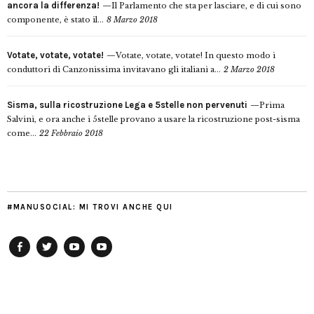
ancora la differenza!
Il Parlamento che sta per lasciare, e di cui sono
componente, è stato il...
8 Marzo 2018
Votate, votate, votate!
Votate, votate, votate! In questo modo i
conduttori di Canzonissima invitavano gli italiani a...
2 Marzo 2018
Sisma, sulla ricostruzione Lega e 5stelle non pervenuti
Prima
Salvini, e ora anche i 5stelle provano a usare la ricostruzione post-sisma
come...
22 Febbraio 2018
#MANUSOCIAL: MI TROVI ANCHE QUI
Facebook
Twitter
YouTube
YouTube
Manu
PD
Modena