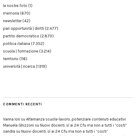
le nostre foto
(1)
memoria
(670)
newsletter
(42)
pari opportunità | diritti
(2.477)
partito democratico
(2.870)
politica italiana
(7.352)
scuola | formazione
(3.214)
territorio
(116)
università | ricerca
(1.919)
COMMENTI RECENTI
Vanna Iori
su
Alternanza scuola-lavoro, potenziare contenuti educativi
Manuela Ghizzoni
su
Nuovi docenti, sì ai 24 Cfu ma non a tutti i “costi”
sandra
su
Nuovi docenti, sì ai 24 Cfu ma non a tutti i “costi”