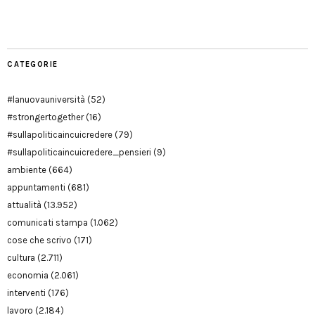
Modena
CATEGORIE
#lanuovauniversità
(52)
#strongertogether
(16)
#sullapoliticaincuicredere
(79)
#sullapoliticaincuicredere_pensieri
(9)
ambiente
(664)
appuntamenti
(681)
attualità
(13.952)
comunicati stampa
(1.062)
cose che scrivo
(171)
cultura
(2.711)
economia
(2.061)
interventi
(176)
lavoro
(2.184)