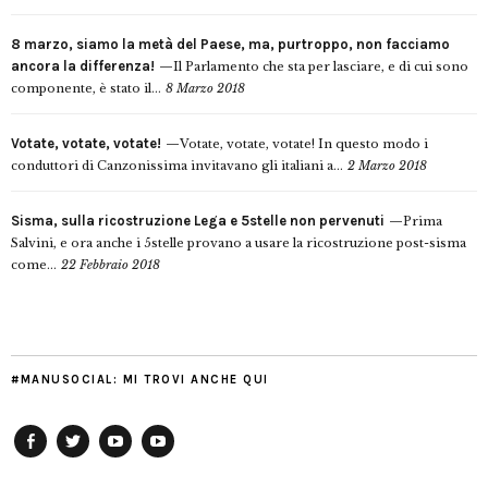
8 marzo, siamo la metà del Paese, ma, purtroppo, non facciamo
ancora la differenza!
Il Parlamento che sta per lasciare, e di cui sono
componente, è stato il...
8 Marzo 2018
Votate, votate, votate!
Votate, votate, votate! In questo modo i
conduttori di Canzonissima invitavano gli italiani a...
2 Marzo 2018
Sisma, sulla ricostruzione Lega e 5stelle non pervenuti
Prima
Salvini, e ora anche i 5stelle provano a usare la ricostruzione post-sisma
come...
22 Febbraio 2018
#MANUSOCIAL: MI TROVI ANCHE QUI
Facebook
Twitter
YouTube
YouTube
Manu
PD