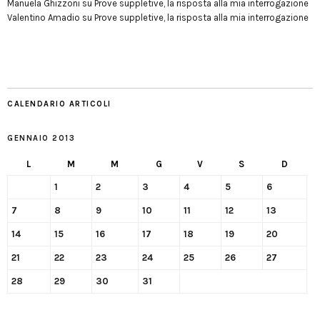
Manuela Ghizzoni
su
Prove suppletive, la risposta alla mia interrogazione
Valentino Amadio
su
Prove suppletive, la risposta alla mia interrogazione
CALENDARIO ARTICOLI
GENNAIO 2013
L
M
M
G
V
S
D
1
2
3
4
5
6
7
8
9
10
11
12
13
14
15
16
17
18
19
20
21
22
23
24
25
26
27
28
29
30
31