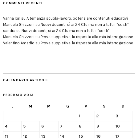
COMMENTI RECENTI
Vanna Iori
su
Alternanza scuola-lavoro, potenziare contenuti educativi
Manuela Ghizzoni
su
Nuovi docenti, sì ai 24 Cfu ma non a tutti i “costi”
sandra
su
Nuovi docenti, sì ai 24 Cfu ma non a tutti i “costi”
Manuela Ghizzoni
su
Prove suppletive, la risposta alla mia interrogazione
Valentino Amadio
su
Prove suppletive, la risposta alla mia interrogazione
CALENDARIO ARTICOLI
FEBBRAIO 2013
L
M
M
G
V
S
D
1
2
3
4
5
6
7
8
9
10
11
12
13
14
15
16
17