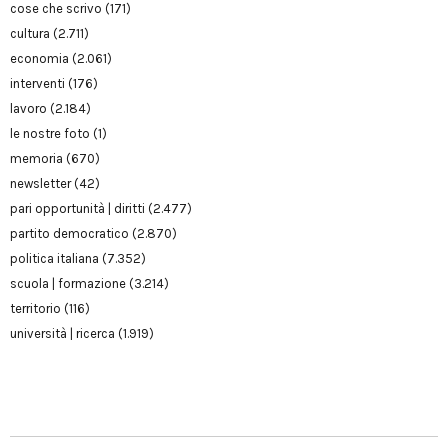
cose che scrivo
(171)
cultura
(2.711)
economia
(2.061)
interventi
(176)
lavoro
(2.184)
le nostre foto
(1)
memoria
(670)
newsletter
(42)
pari opportunità | diritti
(2.477)
partito democratico
(2.870)
politica italiana
(7.352)
scuola | formazione
(3.214)
territorio
(116)
università | ricerca
(1.919)