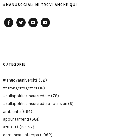
#MANUSOCIAL: MI TROVI ANCHE QUI
Facebook
Twitter
YouTube
YouTube
Manu
PD
Modena
CATEGORIE
#lanuovauniversità
(52)
#strongertogether
(16)
#sullapoliticaincuicredere
(79)
#sullapoliticaincuicredere_pensieri
(9)
ambiente
(664)
appuntamenti
(681)
attualità
(13.952)
comunicati stampa
(1.062)