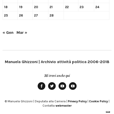
18
19
20
21
22
23
24
25
26
27
28
« Gen
Mar »
Manuela Ghizzoni | Archivio attività politica 2006-2018
Mi trovi anche qui
Facebook
Twitter
YouTube
YouTube
Manu
PD
Modena
© Manuela Ghizzoni | Deputata alla Camera |
Privacy Policy
|
Cookie Policy
|
Contatta
webmaster