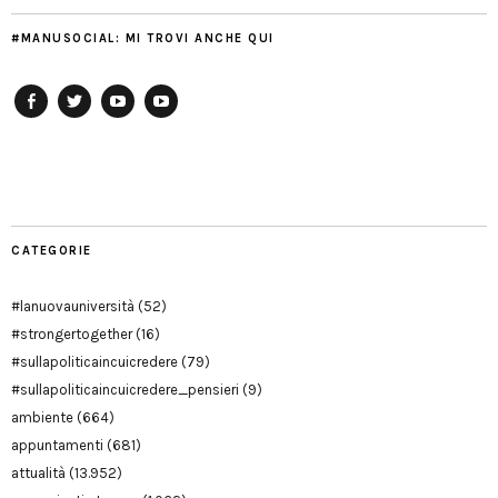
#MANUSOCIAL: MI TROVI ANCHE QUI
Facebook
Twitter
YouTube
YouTube
Manu
PD
Modena
CATEGORIE
#lanuovauniversità
(52)
#strongertogether
(16)
#sullapoliticaincuicredere
(79)
#sullapoliticaincuicredere_pensieri
(9)
ambiente
(664)
appuntamenti
(681)
attualità
(13.952)