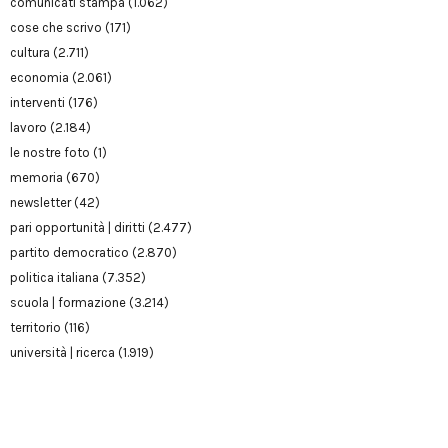
comunicati stampa
(1.062)
cose che scrivo
(171)
cultura
(2.711)
economia
(2.061)
interventi
(176)
lavoro
(2.184)
le nostre foto
(1)
memoria
(670)
newsletter
(42)
pari opportunità | diritti
(2.477)
partito democratico
(2.870)
politica italiana
(7.352)
scuola | formazione
(3.214)
territorio
(116)
università | ricerca
(1.919)