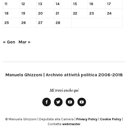
11
12
13
14
15
16
17
18
19
20
21
22
23
24
25
26
27
28
« Gen
Mar »
Manuela Ghizzoni | Archivio attività politica 2006-2018
Mi trovi anche qui
Facebook
Twitter
YouTube
YouTube
Manu
PD
Modena
© Manuela Ghizzoni | Deputata alla Camera |
Privacy Policy
|
Cookie Policy
|
Contatta
webmaster