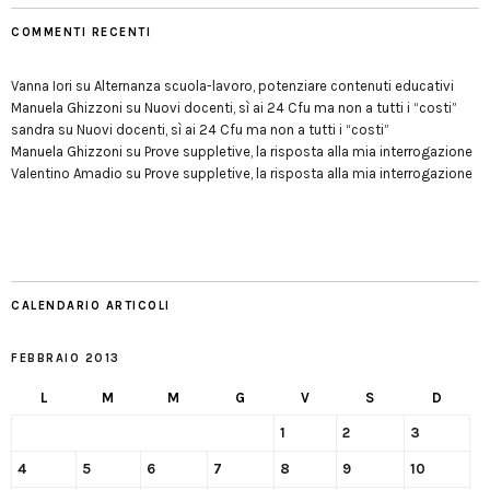
COMMENTI RECENTI
Vanna Iori
su
Alternanza scuola-lavoro, potenziare contenuti educativi
Manuela Ghizzoni
su
Nuovi docenti, sì ai 24 Cfu ma non a tutti i “costi”
sandra
su
Nuovi docenti, sì ai 24 Cfu ma non a tutti i “costi”
Manuela Ghizzoni
su
Prove suppletive, la risposta alla mia interrogazione
Valentino Amadio
su
Prove suppletive, la risposta alla mia interrogazione
CALENDARIO ARTICOLI
FEBBRAIO 2013
L
M
M
G
V
S
D
1
2
3
4
5
6
7
8
9
10