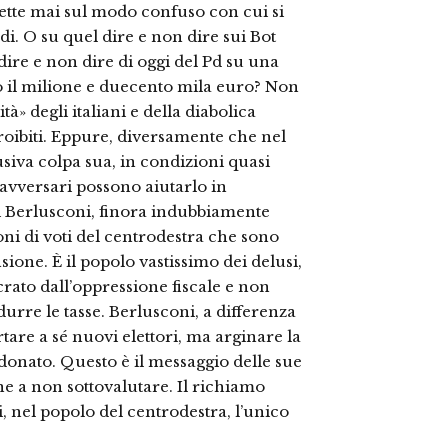
flette mai sul modo confuso con cui si
i. O su quel dire e non dire sui Bot
ire e non dire di oggi del Pd su una
to il milione e duecento mila euro? Non
tà» degli italiani e della diabolica
roibiti. Eppure, diversamente che nel
usiva colpa sua, in condizioni quasi
oi avversari possono aiutarlo in
i Berlusconi, finora indubbiamente
lioni di voti del centrodestra che sono
sione. È il popolo vastissimo dei delusi,
acrato dall’oppressione fiscale e non
urre le tasse. Berlusconi, a differenza
tare a sé nuovi elettori, ma arginare la
donato. Questo è il messaggio delle sue
ne a non sottovalutare. Il richiamo
ti, nel popolo del centrodestra, l’unico