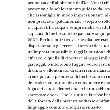
promessa dell’abolizione dell’Ici. Non si ri
presentava lo schieramento guidato da Prod
che assomiglia in modo impressionante al d
non precisata «patrimoniale » (sopra o sot
si capisce). La colpa è sempre nella «creduli
capacità di Berlusconi di spacciare sogni p
2006, Berlusconi si trova, stavolta per escl
disperate: solo gli errori e i terrori dei su
un’impresa impossibile. Oggi la missione d
efficace, è quella di riportare ai seggi i mi
già fuggiti o intendono fuggire verso l’asten
di chi si è allontanato, di chi si sente mass
crede più alla promessa di Berlusconi di rid
delle altre volte, non deve convincere e por
fuga dei «suoi» elettori che lo hanno abban
«proposte choc». Che la sinistra farebbe be
della foresta della protesta antitasse è infat
linguaggio comune che gli sia rimasto.