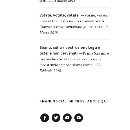
stato il...
8 Marzo 2018
Votate, votate, votate!
Votate, votate,
votate! In questo modo i conduttori di
Canzonissima invitavano gli italiani a...
2
Marzo 2018
Sisma, sulla ricostruzione Lega e
5stelle non pervenuti
Prima Salvini, e
ora anche i 5stelle provano a usare la
ricostruzione post-sisma come...
22
Febbraio 2018
#MANUSOCIAL: MI TROVI ANCHE QUI
Facebook
Twitter
YouTube
YouTube
Manu
PD