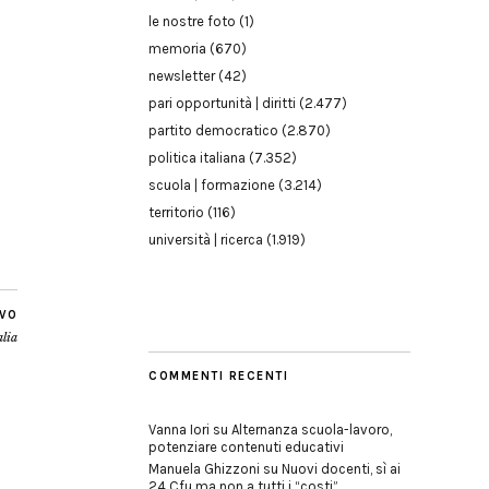
le nostre foto
(1)
memoria
(670)
newsletter
(42)
pari opportunità | diritti
(2.477)
partito democratico
(2.870)
politica italiana
(7.352)
scuola | formazione
(3.214)
territorio
(116)
università | ricerca
(1.919)
IVO
alia
COMMENTI RECENTI
Vanna Iori
su
Alternanza scuola-lavoro,
potenziare contenuti educativi
Manuela Ghizzoni
su
Nuovi docenti, sì ai
24 Cfu ma non a tutti i “costi”