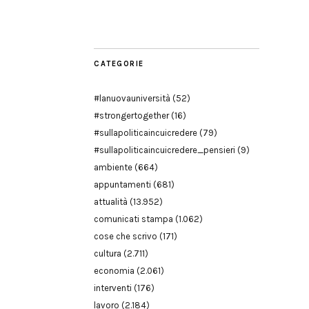
Modena
CATEGORIE
#lanuovauniversità
(52)
#strongertogether
(16)
#sullapoliticaincuicredere
(79)
#sullapoliticaincuicredere_pensieri
(9)
ambiente
(664)
appuntamenti
(681)
attualità
(13.952)
comunicati stampa
(1.062)
cose che scrivo
(171)
cultura
(2.711)
economia
(2.061)
interventi
(176)
lavoro
(2.184)