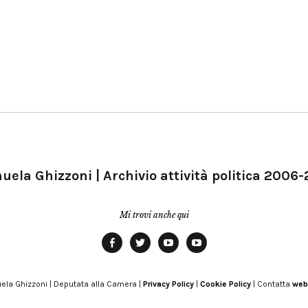
ela Ghizzoni | Archivio attività politica 2006
Mi trovi anche qui
Facebook
Twitter
YouTube
YouTube
Manu
PD
Modena
ela Ghizzoni | Deputata alla Camera |
Privacy Policy
|
Cookie Policy
| Contatta
web