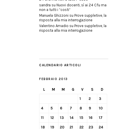
sandra
su
Nuovi docenti, sì ai 24 Cfu ma
non a tutti i “costi”
Manuela Ghizzoni
su
Prove suppletive, la
risposta alla mia interrogazione
Valentino Amadio
su
Prove suppletive, la
risposta alla mia interrogazione
CALENDARIO ARTICOLI
FEBBRAIO 2013
L
M
M
G
V
S
D
1
2
3
4
5
6
7
8
9
10
11
12
13
14
15
16
17
18
19
20
21
22
23
24