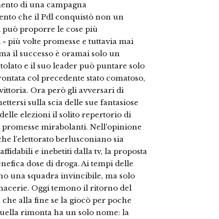
amento di una campagna
cento che il Pdl conquistò non un
i può proporre le cose più
» più volte promesse e tuttavia mai
 ma il successo è oramai solo un
etolato e il suo leader può puntare solo
frontata col precedente stato comatoso,
toria. Ora però gli avversari di
ttersi sulla scia delle sue fantasiose
elle elezioni il solito repertorio di
ia promesse mirabolanti. Nell’opinione
che l’elettorato berlusconiano sia
idabili e inebetiti dalla tv, la proposta
efica dose di droga. Ai tempi delle
ano una squadra invincibile, ma solo
 macerie. Oggi temono il ritorno del
 che alla fine se la giocò per poche
a quella rimonta ha un solo nome: la