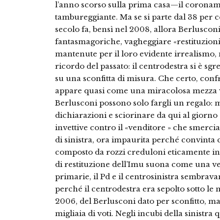
l’anno scorso sulla prima casa—il coron
tambureggiante. Ma se si parte dal 38 per 
secolo fa, bensì nel 2008, allora Berluscon
fantasmagoriche, vagheggiare «restituzioni 
mantenute per il loro evidente irrealismo,
ricordo del passato: il centrodestra si è sgr
su una sconfitta di misura. Che certo, con
appare quasi come una miracolosa mezza vit
Berlusconi possono solo fargli un regalo: me
dichiarazioni e sciorinare da qui al giorno d
invettive contro il «venditore » che smerc
di sinistra, ora impaurita perché convinta 
composto da rozzi creduloni eticamente inaff
di restituzione dell’Imu suona come una ven
primarie, il Pd e il centrosinistra sembrav
perché il centrodestra era sepolto sotto le
2006, del Berlusconi dato per sconfitto, ma
migliaia di voti. Negli incubi della sinistr