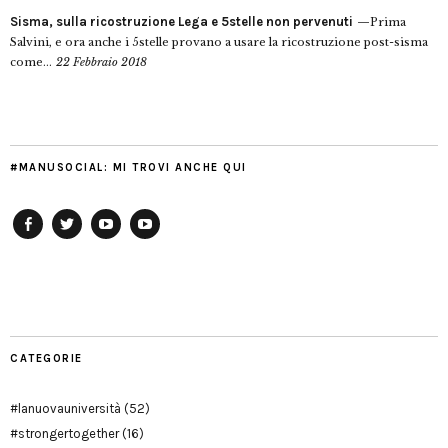
Sisma, sulla ricostruzione Lega e 5stelle non pervenuti
Prima
Salvini, e ora anche i 5stelle provano a usare la ricostruzione post-sisma
come...
22 Febbraio 2018
#MANUSOCIAL: MI TROVI ANCHE QUI
Facebook
Twitter
YouTube
YouTube
Manu
PD
Modena
CATEGORIE
#lanuovauniversità
(52)
#strongertogether
(16)