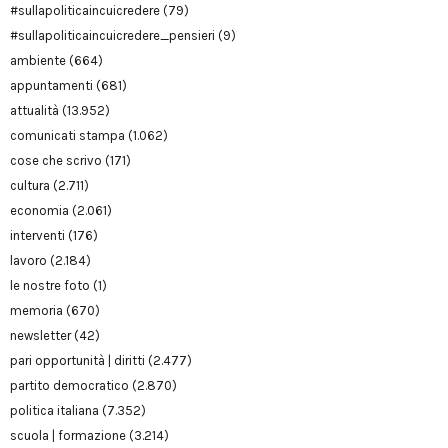
#sullapoliticaincuicredere
(79)
#sullapoliticaincuicredere_pensieri
(9)
ambiente
(664)
appuntamenti
(681)
attualità
(13.952)
comunicati stampa
(1.062)
cose che scrivo
(171)
cultura
(2.711)
economia
(2.061)
interventi
(176)
lavoro
(2.184)
le nostre foto
(1)
memoria
(670)
newsletter
(42)
pari opportunità | diritti
(2.477)
partito democratico
(2.870)
politica italiana
(7.352)
scuola | formazione
(3.214)