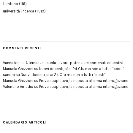
territorio
(116)
università | ricerca
(1.919)
COMMENTI RECENTI
Vanna Iori
su
Alternanza scuola-lavoro, potenziare contenuti educativi
Manuela Ghizzoni
su
Nuovi docenti, sì ai 24 Cfu ma non a tutti i “costi”
sandra
su
Nuovi docenti, sì ai 24 Cfu ma non a tutti i “costi”
Manuela Ghizzoni
su
Prove suppletive, la risposta alla mia interrogazione
Valentino Amadio
su
Prove suppletive, la risposta alla mia interrogazione
CALENDARIO ARTICOLI