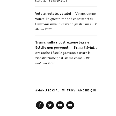
stato il...
8 Marzo 2018
Votate, votate, votate!
Votate, votate,
votate! In questo modo i conduttori di
Canzonissima invitavano gli italiani a...
2
Marzo 2018
Sisma, sulla ricostruzione Lega e
5stelle non pervenuti
Prima Salvini, e
ora anche i 5stelle provano a usare la
ricostruzione post-sisma come...
22
Febbraio 2018
#MANUSOCIAL: MI TROVI ANCHE QUI
Facebook
Twitter
YouTube
YouTube
Manu
PD