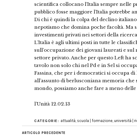
scientifica collocano l’Italia sempre nelle p
pubblico fosse maggiore l’Italia potrebbe a
Di chi è quindi la colpa del declino italia
nepotismo che domina poche facoltà. Ma so
investimenti privati nei settori della ricerc
L’Italia è agli ultimi posti in tutte le classif
sull’occupazione dei giovani laureati e sul
settore privato. Anche per questo Left ha sce
tavolo non solo chi nel Pd e in Sel si occu
Fassina, che per i democratici si occupa di
all’assunto di berlusconiana memoria che s
mondo, possiamo anche fare a meno delle n
l’Unità 12.02.13
attualità
,
scuola | formazione
,
università | r
CATEGORIE:
ARTICOLO PRECEDENTE