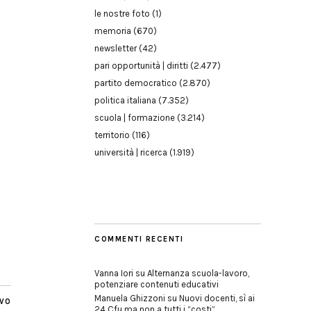
le nostre foto
(1)
memoria
(670)
newsletter
(42)
pari opportunità | diritti
(2.477)
partito democratico
(2.870)
politica italiana
(7.352)
scuola | formazione
(3.214)
territorio
(116)
università | ricerca
(1.919)
COMMENTI RECENTI
Vanna Iori
su
Alternanza scuola-lavoro,
potenziare contenuti educativi
Manuela Ghizzoni
su
Nuovi docenti, sì ai
IVO
24 Cfu ma non a tutti i “costi”