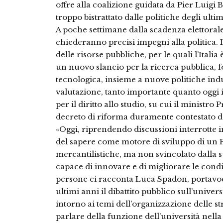
offre alla coalizione guidata da Pier Luig
troppo bistrattato dalle politiche degli ulti
A poche settimane dalla scadenza elettoral
chiederanno precisi impegni alla politica. 
delle risorse pubbliche, per le quali l’Italia è
un nuovo slancio per la ricerca pubblica,
tecnologica, insieme a nuove politiche indu
valutazione, tanto importante quanto oggi i
per il diritto allo studio, su cui il minist
decreto di riforma duramente contestato da
«Oggi, riprendendo discussioni interrotte i
del sapere come motore di sviluppo di un 
mercantilistiche, ma non svincolato dalla 
capace di innovare e di migliorare le cond
persone ci racconta Luca Spadon, portavoc
ultimi anni il dibattito pubblico sull’unive
intorno ai temi dell’organizzazione delle st
parlare della funzione dell’università nell