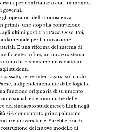
i Bersani per confrontarsi con un mondo
mi governi.
e gli operatori della conoscenza
In primis, uno stop alla contrazione
 agli ultimi posti tra i Paesi Ocse. Poi,
 fondamentale per l’innovazione
striali. E una riforma del sistema di
nefficiente. Infine, un nuovo sistema
ro Profumo ha recentemente redatto un
gli studenti.
n passato, serve interrogarsi sul ruolo
Paese, indipendentemente dalle logiche
sua funzione originaria di strumento
izioni sociali ed economiche delle
e del sindacato studentesco Link negli
rsità si è concentrato principalmente
rutture universitarie. Sarebbe ora di
a costruzione del nuovo modello di