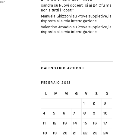
rner
sandra
su
Nuovi docenti, sì ai 24 Cfu ma
non a tutti i “costi”
Manuela Ghizzoni
su
Prove suppletive, la
risposta alla mia interrogazione
Valentino Amadio
su
Prove suppletive, la
risposta alla mia interrogazione
CALENDARIO ARTICOLI
FEBBRAIO 2013
L
M
M
G
V
S
D
1
2
3
4
5
6
7
8
9
10
11
12
13
14
15
16
17
18
19
20
21
22
23
24