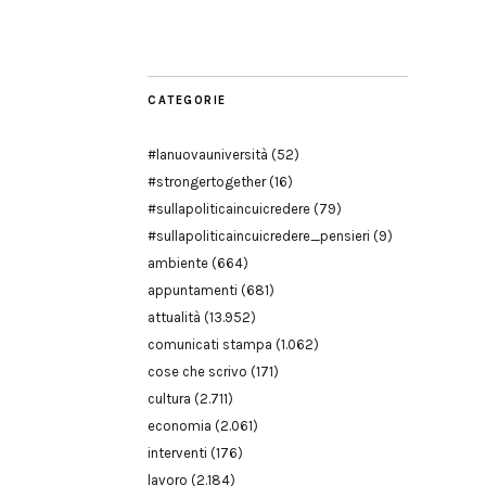
Modena
CATEGORIE
#lanuovauniversità
(52)
#strongertogether
(16)
#sullapoliticaincuicredere
(79)
#sullapoliticaincuicredere_pensieri
(9)
ambiente
(664)
appuntamenti
(681)
attualità
(13.952)
comunicati stampa
(1.062)
cose che scrivo
(171)
cultura
(2.711)
economia
(2.061)
interventi
(176)
lavoro
(2.184)