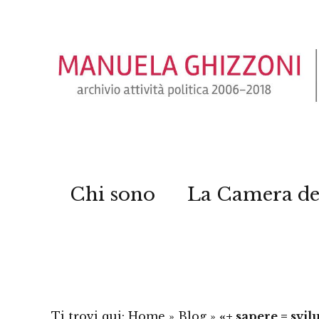
Chi sono
La Camera de
Ti trovi qui:
Home
»
Blog
»
«+ sapere = svi