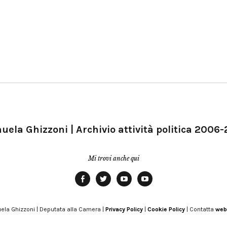
ela Ghizzoni | Archivio attività politica 2006
Mi trovi anche qui
Facebook
Twitter
YouTube
YouTube
Manu
PD
Modena
ela Ghizzoni | Deputata alla Camera |
Privacy Policy
|
Cookie Policy
| Contatta
web