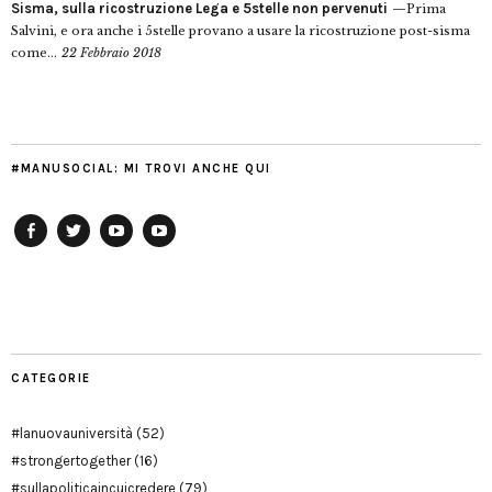
Sisma, sulla ricostruzione Lega e 5stelle non pervenuti
Prima
Salvini, e ora anche i 5stelle provano a usare la ricostruzione post-sisma
come...
22 Febbraio 2018
#MANUSOCIAL: MI TROVI ANCHE QUI
Facebook
Twitter
YouTube
YouTube
Manu
PD
Modena
CATEGORIE
#lanuovauniversità
(52)
#strongertogether
(16)
#sullapoliticaincuicredere
(79)