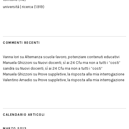
università | ricerca
(1.919)
COMMENTI RECENTI
Vanna Iori
su
Alternanza scuola-lavoro, potenziare contenuti educativi
Manuela Ghizzoni
su
Nuovi docenti, sì ai 24 Cfu ma non a tutti i “costi”
sandra
su
Nuovi docenti, sì ai 24 Cfu ma non a tutti i “costi”
Manuela Ghizzoni
su
Prove suppletive, la risposta alla mia interrogazione
Valentino Amadio
su
Prove suppletive, la risposta alla mia interrogazione
CALENDARIO ARTICOLI
MARZO 2013