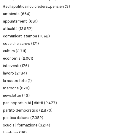
#sullapoliticaincuicredere_pensieri
(9)
ambiente
(664)
appuntamenti
(681)
attualità
(13.952)
comunicati stampa
(1.062)
cose che scrivo
(171)
cultura
(2.711)
economia
(2.061)
interventi
(176)
lavoro
(2.184)
le nostre foto
(1)
memoria
(670)
newsletter
(42)
pari opportunità | diritti
(2.477)
partito democratico
(2.870)
politica italiana
(7.352)
scuola | formazione
(3.214)
territorio
(116)