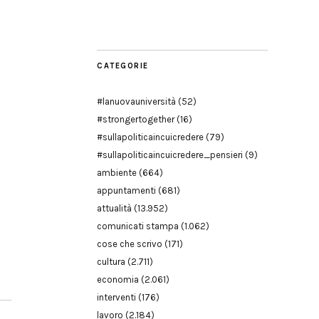
Modena
CATEGORIE
#lanuovauniversità
(52)
#strongertogether
(16)
#sullapoliticaincuicredere
(79)
#sullapoliticaincuicredere_pensieri
(9)
ambiente
(664)
appuntamenti
(681)
attualità
(13.952)
comunicati stampa
(1.062)
cose che scrivo
(171)
cultura
(2.711)
economia
(2.061)
interventi
(176)
lavoro
(2.184)