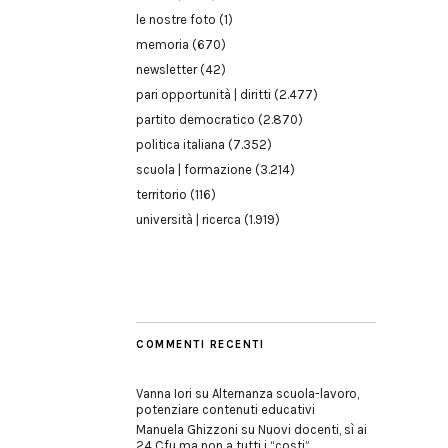
le nostre foto
(1)
memoria
(670)
newsletter
(42)
pari opportunità | diritti
(2.477)
partito democratico
(2.870)
politica italiana
(7.352)
scuola | formazione
(3.214)
territorio
(116)
università | ricerca
(1.919)
COMMENTI RECENTI
Vanna Iori
su
Alternanza scuola-lavoro,
potenziare contenuti educativi
Manuela Ghizzoni
su
Nuovi docenti, sì ai
24 Cfu ma non a tutti i “costi”