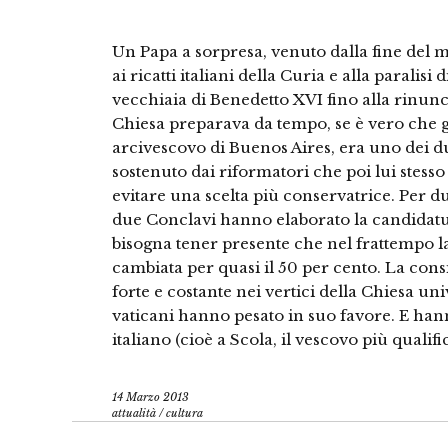
Un Papa a sorpresa, venuto dalla fine del mo
ai ricatti italiani della Curia e alla paralis
vecchiaia di Benedetto XVI fino alla rinun
Chiesa preparava da tempo, se è vero che g
arcivescovo di Buenos Aires, era uno dei du
sostenuto dai riformatori che poi lui stess
evitare una scelta più conservatrice. Per du
due Conclavi hanno elaborato la candidatur
bisogna tener presente che nel frattempo l
cambiata per quasi il 50 per cento. La cons
forte e costante nei vertici della Chiesa uni
vaticani hanno pesato in suo favore. E hann
italiano (cioè a Scola, il vescovo più qualif
14 Marzo 2013
attualità
/
cultura