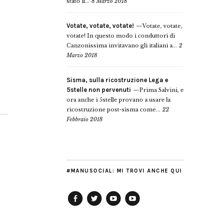
stato il...
8 Marzo 2018
Votate, votate, votate!
Votate, votate,
votate! In questo modo i conduttori di
Canzonissima invitavano gli italiani a...
2
Marzo 2018
Sisma, sulla ricostruzione Lega e
5stelle non pervenuti
Prima Salvini, e
ora anche i 5stelle provano a usare la
ricostruzione post-sisma come...
22
Febbraio 2018
#MANUSOCIAL: MI TROVI ANCHE QUI
Facebook
Twitter
YouTube
YouTube
Manu
PD