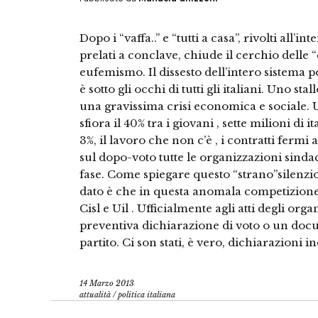
Dopo i “vaffa..” e “tutti a casa”, rivolti all’in
prelati a conclave, chiude il cerchio delle “
eufemismo. Il dissesto dell’intero sistema po
è sotto gli occhi di tutti gli italiani. Uno s
una gravissima crisi economica e sociale. 
sfiora il 40% tra i giovani , sette milioni di 
3%, il lavoro che non c’è , i contratti ferm
sul dopo-voto tutte le organizzazioni sinda
fase. Come spiegare questo “strano”silenzi
dato è che in questa anomala competizione 
Cisl e Uil . Ufficialmente agli atti degli org
preventiva dichiarazione di voto o un docu
partito. Ci son stati, è vero, dichiarazioni i
14 Marzo 2013
attualità
/
politica italiana