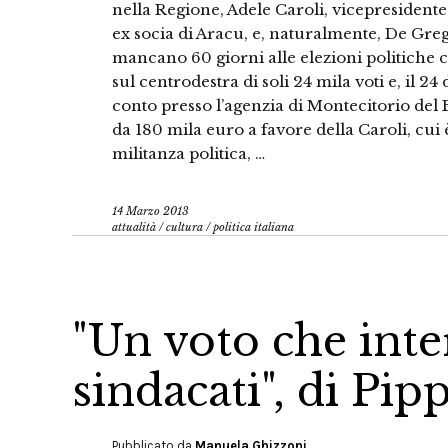
nella Regione, Adele Caroli, vicepresident
ex socia di Aracu, e, naturalmente, De Gre
mancano 60 giorni alle elezioni politiche 
sul centrodestra di soli 24 mila voti e, il 2
conto presso l’agenzia di Montecitorio del
da 180 mila euro a favore della Caroli, cui
militanza politica, …
14 Marzo 2013
attualità
/
cultura
/
politica italiana
"Un voto che inte
sindacati", di Pip
Pubblicato da
Manuela Ghizzoni