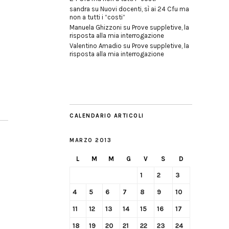
sandra
su
Nuovi docenti, sì ai 24 Cfu ma
non a tutti i “costi”
Manuela Ghizzoni
su
Prove suppletive, la
risposta alla mia interrogazione
Valentino Amadio
su
Prove suppletive, la
risposta alla mia interrogazione
CALENDARIO ARTICOLI
MARZO 2013
L
M
M
G
V
S
D
1
2
3
4
5
6
7
8
9
10
11
12
13
14
15
16
17
18
19
20
21
22
23
24