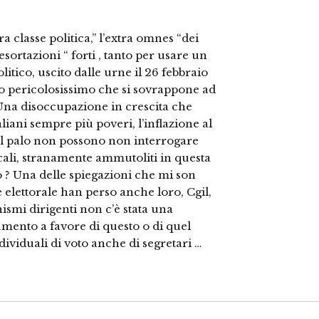
tera classe politica,” l’extra omnes “dei
esortazioni “ forti , tanto per usare un
litico, uscito dalle urne il 26 febbraio
tallo pericolosissimo che si sovrappone ad
Una disoccupazione in crescita che
italiani sempre più poveri, l’inflazione al
i al palo non possono non interrogare
cali, stranamente ammutoliti in questa
o ? Una delle spiegazioni che mi son
elettorale han perso anche loro, Cgil,
anismi dirigenti non c’è stata una
mento a favore di questo o di quel
ndividuali di voto anche di segretari …