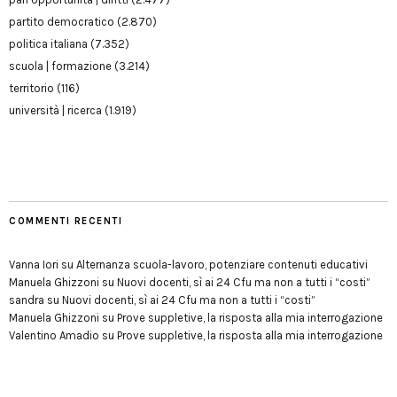
partito democratico
(2.870)
politica italiana
(7.352)
scuola | formazione
(3.214)
territorio
(116)
università | ricerca
(1.919)
COMMENTI RECENTI
Vanna Iori
su
Alternanza scuola-lavoro, potenziare contenuti educativi
Manuela Ghizzoni
su
Nuovi docenti, sì ai 24 Cfu ma non a tutti i “costi”
sandra
su
Nuovi docenti, sì ai 24 Cfu ma non a tutti i “costi”
Manuela Ghizzoni
su
Prove suppletive, la risposta alla mia interrogazione
Valentino Amadio
su
Prove suppletive, la risposta alla mia interrogazione