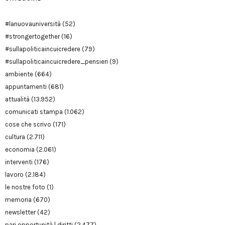
#lanuovauniversità
(52)
#strongertogether
(16)
#sullapoliticaincuicredere
(79)
#sullapoliticaincuicredere_pensieri
(9)
ambiente
(664)
appuntamenti
(681)
attualità
(13.952)
comunicati stampa
(1.062)
cose che scrivo
(171)
cultura
(2.711)
economia
(2.061)
interventi
(176)
lavoro
(2.184)
le nostre foto
(1)
memoria
(670)
newsletter
(42)
pari opportunità | diritti
(2.477)