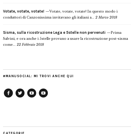
Votate, votate, votate!
Votate, votate, votate! In questo modo i
conduttori di Canzonissima invitavano gli italiani a...
2 Marzo 2018
Sisma, sulla ricostruzione Lega e 5stelle non pervenuti
Prima
Salvini, e ora anche i 5stelle provano a usare la ricostruzione post-sisma
come...
22 Febbraio 2018
#MANUSOCIAL: MI TROVI ANCHE QUI
Facebook
Twitter
YouTube
YouTube
Manu
PD
Modena
CATEGORIE