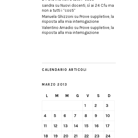
sandra
su
Nuovi docenti, sì ai 24 Cfu ma
non a tutti i “costi”
Manuela Ghizzoni
su
Prove suppletive, la
risposta alla mia interrogazione
Valentino Amadio
su
Prove suppletive, la
risposta alla mia interrogazione
CALENDARIO ARTICOLI
MARZO 2013
L
M
M
G
V
S
D
1
2
3
4
5
6
7
8
9
10
11
12
13
14
15
16
17
18
19
20
21
22
23
24