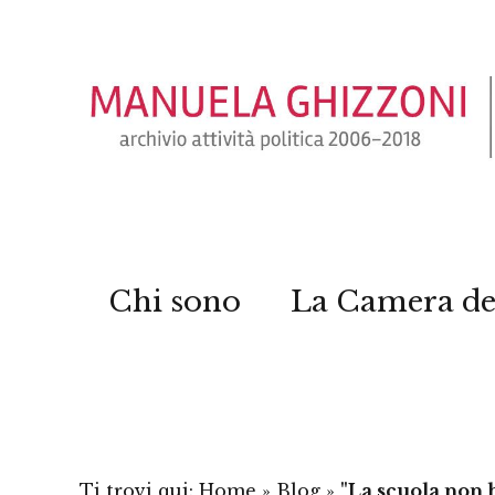
Chi sono
La Camera de
Ti trovi qui:
Home
»
Blog
»
"La scuola non h