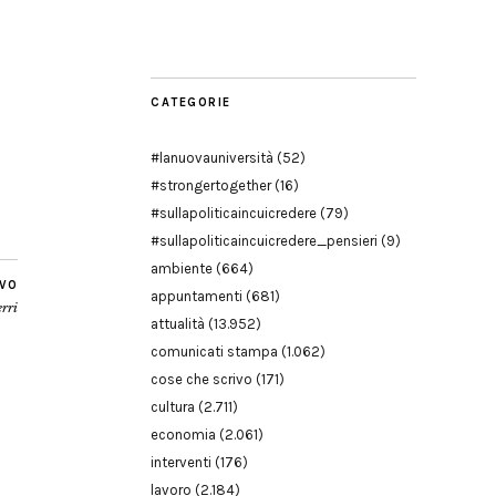
Modena
CATEGORIE
#lanuovauniversità
(52)
#strongertogether
(16)
#sullapoliticaincuicredere
(79)
#sullapoliticaincuicredere_pensieri
(9)
ambiente
(664)
IVO
appuntamenti
(681)
erri
attualità
(13.952)
comunicati stampa
(1.062)
cose che scrivo
(171)
cultura
(2.711)
economia
(2.061)
interventi
(176)
lavoro
(2.184)