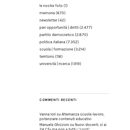
le nostre foto
(1)
memoria
(670)
newsletter
(42)
pari opportunità | diritti
(2.477)
partito democratico
(2.870)
politica italiana
(7.352)
scuola | formazione
(3.214)
territorio
(116)
università | ricerca
(1.919)
COMMENTI RECENTI
Vanna Iori
su
Alternanza scuola-lavoro,
potenziare contenuti educativi
Manuela Ghizzoni
su
Nuovi docenti, sì ai
24 Cfu ma non a tutti i “costi”