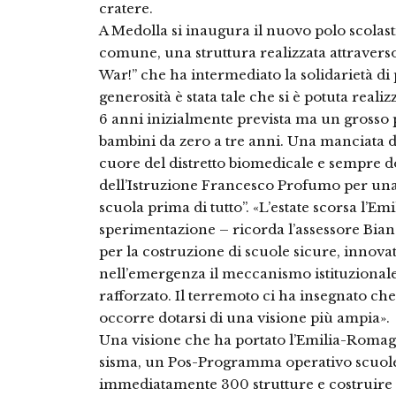
cratere.
A Medolla si inaugura il nuovo polo scolast
comune, una struttura realizzata attraver
War!” che ha intermediato la solidarietà di p
generosità è stata tale che si è potuta reali
6 anni inizialmente prevista ma un grosso p
bambini da zero a tre anni. Una manciata d
cuore del distretto biomedicale e sempre d
dell’Istruzione Francesco Profumo per una 
scuola prima di tutto”. «L’estate scorsa l’Em
sperimentazione – ricorda l’assessore Bianch
per la costruzione di scuole sicure, innovat
nell’emergenza il meccanismo istituzionale 
rafforzato. Il terremoto ci ha insegnato ch
occorre dotarsi di una visione più ampia».
Una visione che ha portato l’Emilia-Romagna
sisma, un Pos-Programma operativo scuole 
immediatamente 300 strutture e costruire e