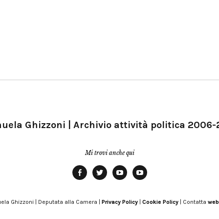
ela Ghizzoni | Archivio attività politica 2006
Mi trovi anche qui
Facebook
Twitter
YouTube
YouTube
Manu
PD
Modena
ela Ghizzoni | Deputata alla Camera |
Privacy Policy
|
Cookie Policy
| Contatta
web