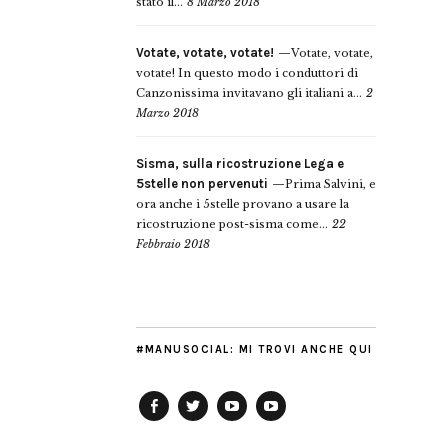
stato il...
8 Marzo 2018
Votate, votate, votate!
Votate, votate,
votate! In questo modo i conduttori di
Canzonissima invitavano gli italiani a...
2
Marzo 2018
Sisma, sulla ricostruzione Lega e
5stelle non pervenuti
Prima Salvini, e
ora anche i 5stelle provano a usare la
ricostruzione post-sisma come...
22
Febbraio 2018
#MANUSOCIAL: MI TROVI ANCHE QUI
Facebook
Twitter
YouTube
YouTube
Manu
PD