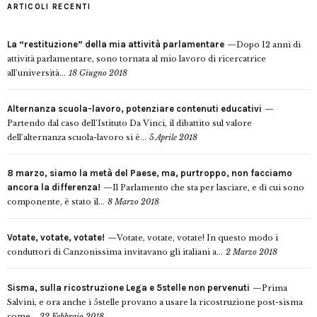
ARTICOLI RECENTI
La “restituzione” della mia attività parlamentare
Dopo 12 anni di
attività parlamentare, sono tornata al mio lavoro di ricercatrice
all’università...
18 Giugno 2018
Alternanza scuola-lavoro, potenziare contenuti educativi
Partendo dal caso dell’Istituto Da Vinci, il dibattito sul valore
dell’alternanza scuola-lavoro si è...
5 Aprile 2018
8 marzo, siamo la metà del Paese, ma, purtroppo, non facciamo
ancora la differenza!
Il Parlamento che sta per lasciare, e di cui sono
componente, è stato il...
8 Marzo 2018
Votate, votate, votate!
Votate, votate, votate! In questo modo i
conduttori di Canzonissima invitavano gli italiani a...
2 Marzo 2018
Sisma, sulla ricostruzione Lega e 5stelle non pervenuti
Prima
Salvini, e ora anche i 5stelle provano a usare la ricostruzione post-sisma
come...
22 Febbraio 2018