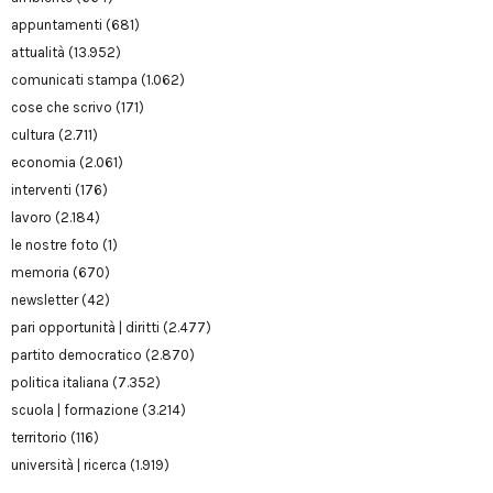
appuntamenti
(681)
attualità
(13.952)
comunicati stampa
(1.062)
cose che scrivo
(171)
cultura
(2.711)
economia
(2.061)
interventi
(176)
lavoro
(2.184)
le nostre foto
(1)
memoria
(670)
newsletter
(42)
pari opportunità | diritti
(2.477)
partito democratico
(2.870)
politica italiana
(7.352)
scuola | formazione
(3.214)
territorio
(116)
università | ricerca
(1.919)