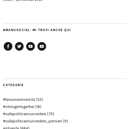
#MANUSOCIAL: MI TROVI ANCHE QUI
Facebook
Twitter
YouTube
YouTube
Manu
PD
Modena
CATEGORIE
#lanuovauniversità
(52)
#strongertogether
(16)
#sullapoliticaincuicredere
(79)
#sullapoliticaincuicredere_pensieri
(9)
ambiente
(664)