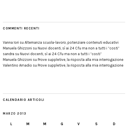
COMMENTI RECENTI
Vanna Iori
su
Alternanza scuola-lavoro, potenziare contenuti educativi
Manuela Ghizzoni
su
Nuovi docenti, sì ai 24 Cfu ma non a tutti i “costi”
sandra
su
Nuovi docenti, sì ai 24 Cfu ma non a tutti i “costi”
Manuela Ghizzoni
su
Prove suppletive, la risposta alla mia interrogazione
Valentino Amadio
su
Prove suppletive, la risposta alla mia interrogazione
CALENDARIO ARTICOLI
MARZO 2013
L
M
M
G
V
S
D