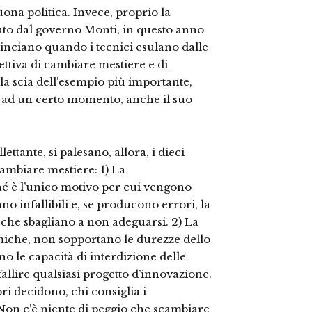
uona politica. Invece, proprio la
uto dal governo Monti, in questo anno
minciano quando i tecnici esulano dalle
ttiva di cambiare mestiere e di
lla scia dell’esempio più importante,
, ad un certo momento, anche il suo
ttante, si palesano, allora, i dieci
cambiare mestiere: 1) La
é è l’unico motivo per cui vengono
no infallibili e, se producono errori, la
à che sbagliano a non adeguarsi. 2) La
demiche, non sopportano le durezze dello
no le capacità di interdizione delle
fallire qualsiasi progetto d’innovazione.
ori decidono, chi consiglia i
 Non c’è niente di peggio che scambiare