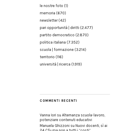
le nostre foto
(1)
memoria
(670)
newsletter
(42)
pari opportunità | diritti
(2.477)
partito democratico
(2.870)
politica italiana
(7.352)
scuola | formazione
(3.214)
territorio
(116)
università | ricerca
(1.919)
COMMENTI RECENTI
Vanna Iori
su
Alternanza scuola-lavoro,
potenziare contenuti educativi
Manuela Ghizzoni
su
Nuovi docenti, sì ai
24 Cfu ma non a tutti i “costi”