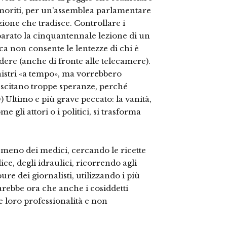
timoriti, per un’assemblea parlamentare
one che tradisce. Controllare i
parato la cinquantennale lezione di un
ica non consente le lentezze di chi è
dere (anche di fronte alle telecamere).
nistri «a tempo», ma vorrebbero
Suscitano troppe speranze, perché
0) Ultimo e più grave peccato: la vanità,
 gli attori o i politici, si trasforma
 meno dei medici, cercando le ricette
ice, degli idraulici, ricorrendo agli
pure dei giornalisti, utilizzando i più
arebbe ora che anche i cosiddetti
e loro professionalità e non