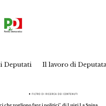
i Deputati
Il lavoro di Deputat
FILTRO DI RICERCA DEI CONTENUTI
ci che vogliono fare i politici", di Luigi La Spina