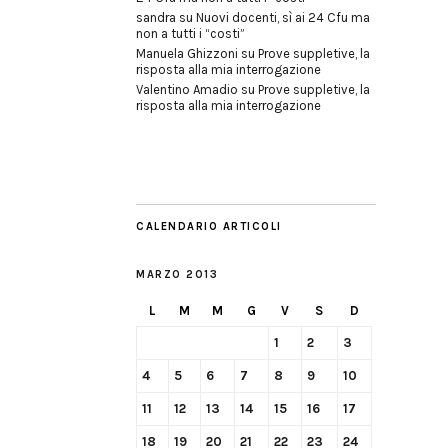
sandra
su
Nuovi docenti, sì ai 24 Cfu ma
non a tutti i “costi”
Manuela Ghizzoni
su
Prove suppletive, la
risposta alla mia interrogazione
Valentino Amadio
su
Prove suppletive, la
risposta alla mia interrogazione
CALENDARIO ARTICOLI
MARZO 2013
L
M
M
G
V
S
D
1
2
3
4
5
6
7
8
9
10
11
12
13
14
15
16
17
18
19
20
21
22
23
24