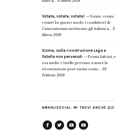
stato il...
8 Marzo 2018
Votate, votate, votate!
Votate, votate,
votate! In questo modo i conduttori di
Canzonissima invitavano gli italiani a...
2
Marzo 2018
Sisma, sulla ricostruzione Lega e
5stelle non pervenuti
Prima Salvini, e
ora anche i 5stelle provano a usare la
ricostruzione post-sisma come...
22
Febbraio 2018
#MANUSOCIAL: MI TROVI ANCHE QUI
Facebook
Twitter
YouTube
YouTube
Manu
PD