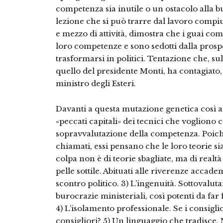
competenza sia inutile o un ostacolo alla b
lezione che si può trarre dal lavoro compi
e mezzo di attività, dimostra che i guai co
loro competenze e sono sedotti dalla prospe
trasformarsi in politici. Tentazione che, su
quello del presidente Monti, ha contagiato
ministro degli Esteri.
Davanti a questa mutazione genetica così alle
«peccati capitali» dei tecnici che vogliono 
sopravvalutazione della competenza. Poich
chiamati, essi pensano che le loro teorie sia
colpa non è di teorie sbagliate, ma di realt
pelle sottile. Abituati alle riverenze acca
scontro politico. 3) L’ingenuità. Sottovaluta
burocrazie ministeriali, così potenti da far 
4) L’isolamento professionale. Se i consigli
consigliori? 5) Un linguaggio che tradisce.