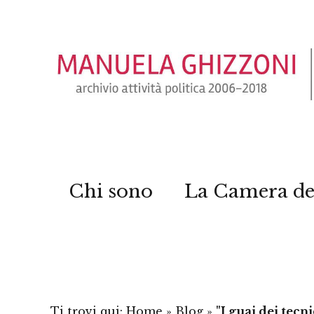
Chi sono
La Camera de
Ti trovi qui:
Home
»
Blog
»
"I guai dei tecni