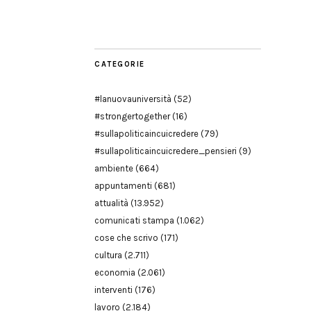
Modena
CATEGORIE
#lanuovauniversità
(52)
#strongertogether
(16)
#sullapoliticaincuicredere
(79)
#sullapoliticaincuicredere_pensieri
(9)
ambiente
(664)
appuntamenti
(681)
attualità
(13.952)
comunicati stampa
(1.062)
cose che scrivo
(171)
cultura
(2.711)
economia
(2.061)
interventi
(176)
lavoro
(2.184)