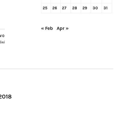
25
26
27
28
29
30
31
« Feb
Apr »
IVO
lini
-2018