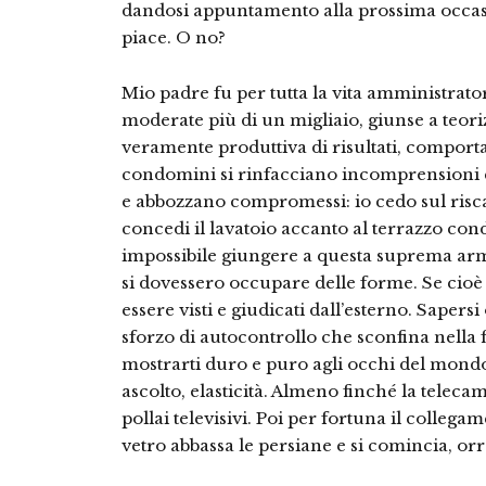
dandosi appuntamento alla prossima occas
piace. O no?
Mio padre fu per tutta la vita amministra
moderate più di un migliaio, giunse a teori
veramente produttiva di risultati, comport
condomini si rinfacciano incomprensioni 
e abbozzano compromessi: io cedo sul risc
concedi il lavatoio accanto al terrazzo con
impossibile giungere a questa suprema armo
si dovessero occupare delle forme. Se cioè
essere visti e giudicati dall’esterno. Saper
sforzo di autocontrollo che sconfina nella f
mostrarti duro e puro agli occhi del mondo,
ascolto, elasticità. Almeno finché la tele
pollai televisivi. Poi per fortuna il collegam
vetro abbassa le persiane e si comincia, orro