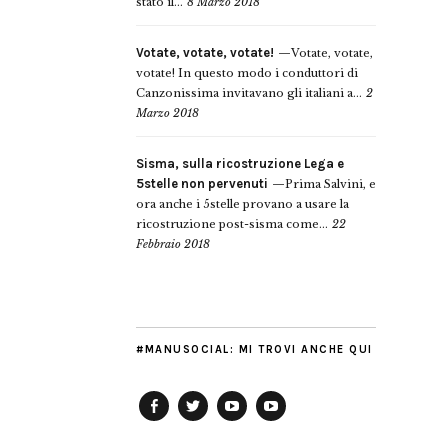
stato il...
8 Marzo 2018
Votate, votate, votate!
Votate, votate,
votate! In questo modo i conduttori di
Canzonissima invitavano gli italiani a...
2
Marzo 2018
Sisma, sulla ricostruzione Lega e
5stelle non pervenuti
Prima Salvini, e
ora anche i 5stelle provano a usare la
ricostruzione post-sisma come...
22
Febbraio 2018
#MANUSOCIAL: MI TROVI ANCHE QUI
Facebook
Twitter
YouTube
YouTube
Manu
PD