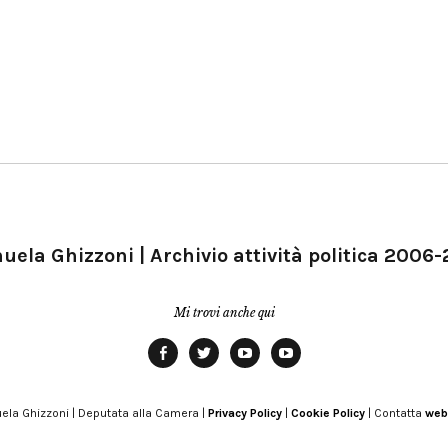
ela Ghizzoni | Archivio attività politica 2006
Mi trovi anche qui
Facebook
Twitter
YouTube
YouTube
Manu
PD
Modena
ela Ghizzoni | Deputata alla Camera |
Privacy Policy
|
Cookie Policy
| Contatta
web