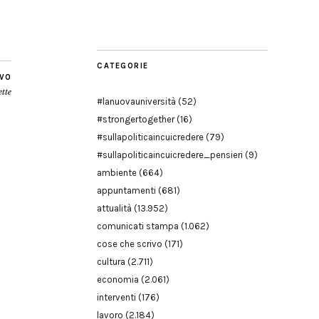
Modena
CATEGORIE
IVO
ette
#lanuovauniversità
(52)
#strongertogether
(16)
#sullapoliticaincuicredere
(79)
#sullapoliticaincuicredere_pensieri
(9)
ambiente
(664)
appuntamenti
(681)
attualità
(13.952)
comunicati stampa
(1.062)
cose che scrivo
(171)
cultura
(2.711)
economia
(2.061)
interventi
(176)
lavoro
(2.184)