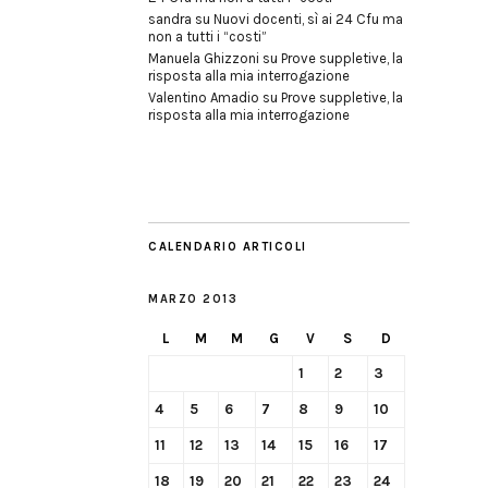
sandra
su
Nuovi docenti, sì ai 24 Cfu ma
non a tutti i “costi”
Manuela Ghizzoni
su
Prove suppletive, la
risposta alla mia interrogazione
Valentino Amadio
su
Prove suppletive, la
risposta alla mia interrogazione
CALENDARIO ARTICOLI
MARZO 2013
L
M
M
G
V
S
D
1
2
3
4
5
6
7
8
9
10
11
12
13
14
15
16
17
18
19
20
21
22
23
24