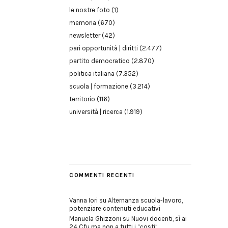
le nostre foto
(1)
memoria
(670)
newsletter
(42)
pari opportunità | diritti
(2.477)
partito democratico
(2.870)
politica italiana
(7.352)
scuola | formazione
(3.214)
territorio
(116)
università | ricerca
(1.919)
COMMENTI RECENTI
Vanna Iori
su
Alternanza scuola-lavoro,
potenziare contenuti educativi
Manuela Ghizzoni
su
Nuovi docenti, sì ai
24 Cfu ma non a tutti i “costi”