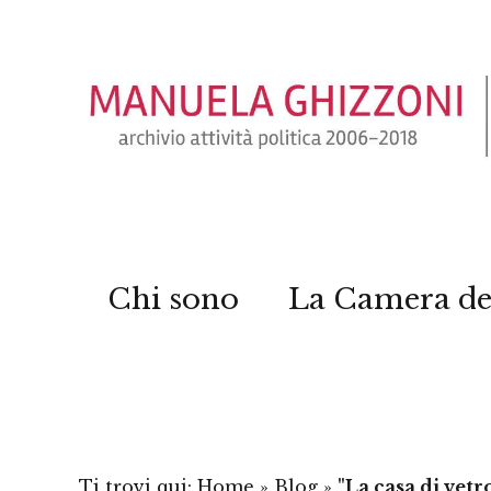
Chi sono
La Camera de
Ti trovi qui:
Home
»
Blog
»
"La casa di vet